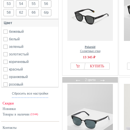
53
54
55
56
58
62
66
б/р
Цвет
бежевый
белый
зеленый
Polaroid
Солнечные очки
золотистый
13 345 ₽
коричневый
КУПИТЬ
красный
оранжевый
←
→
2 цвета
розовый
серебристый
Сбросить все настройки
серый
Скидки
синий
Новинки
Товары в наличии
фиолетовый
(1144)
черный
Контакты