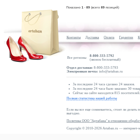
Показано
1
-
89
(всего
89
позиций)
Контакты
Доставка
Оплата
Гарантии
К
8-800-333-5792
Все регионы
(звонок бесплатный)
Отдел доставки:
8-800-333-5793
Электронная почта:
info@artaban.ru
За последние 24 часа сделано 24 заказов.
За последние 24 часа было заказано 30 това
Сейчас на сайте находится 815 посетителей
Полная статистика нашей работы
Если вы все еще сомневаетесь, стоит ли делать 
выгодно.
Политика ООО "Артабана" в отношении обрабо
Copyright © 2010-2026 Artaban.ru — интернет-