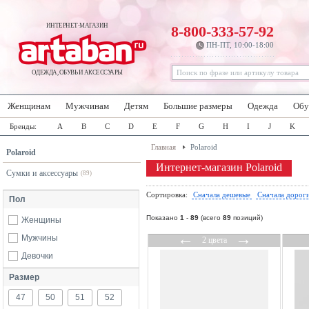
ИНТЕРНЕТ-МАГАЗИН
8-800-333-57-92
ПН-ПТ, 10:00-18:00
ОДЕЖДА, ОБУВЬ И АКСЕССУАРЫ
Женщинам
Мужчинам
Детям
Большие размеры
Одежда
Обу
Бренды:
A
B
C
D
E
F
G
H
I
J
K
Главная
Polaroid
Polaroid
Интернет-магазин Polaroid
Сумки и аксессуары
(89)
Сортировка:
Сначала дешевые
Сначала дорог
Пол
Показано
1
-
89
(всего
89
позиций)
Женщины
←
→
Мужчины
2 цвета
Девочки
Размер
47
50
51
52