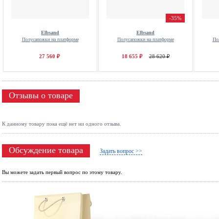
-35%
Elbsand
Elbsand
Полусапожки на платформе
Полусапожки на платформе
По
27 560 ₽
18 655 ₽
28 620 ₽
Отзывы о товаре
К данному товару пока ещё нет ни одного отзыва.
Обсуждение товара
Задать вопрос >>
Вы можете задать первый вопрос по этому товару.