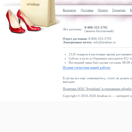
Контакты
Доставка
Оплата
Гарантии
К
8-800-333-5792
Все регионы
(звонок бесплатный)
Отдел доставки:
8-800-333-5793
Электронная почта:
info@artaban.ru
2126 товаров в настоящее время доставляю
Сейчас в пути из Германии находится 412 т
Последний заказ был сделан сегодня, 08.08 в
Полная статистика нашей работы
Если вы все еще сомневаетесь, стоит ли делать 
выгодно.
Политика ООО "Артабана" в отношении обрабо
Copyright © 2010-2026 Artaban.ru — интернет-