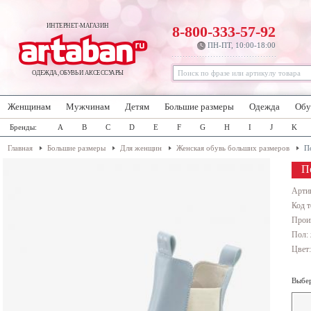
ИНТЕРНЕТ-МАГАЗИН
8-800-333-57-92
ПН-ПТ, 10:00-18:00
ОДЕЖДА, ОБУВЬ И АКСЕССУАРЫ
Женщинам
Мужчинам
Детям
Большие размеры
Одежда
Обу
Бренды:
A
B
C
D
E
F
G
H
I
J
K
Главная
Большие размеры
Для женщин
Женская обувь больших размеров
П
П
Арти
Код т
Прои
Пол:
Цвет
Выбер