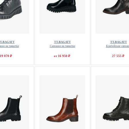
T.BAGATT
TT.BAGATT
TT.BAGATT
жки на танкетке
Сапожки на танкетке
Ковбойские сапож
19 070 ₽
от 16 950 ₽
27 555 ₽