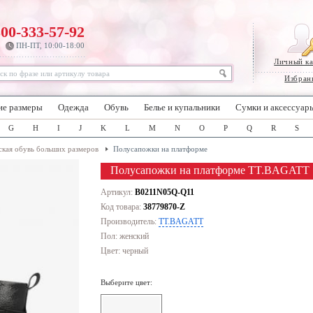
800-333-57-92
ПН-ПТ, 10:00-18:00
Личный к
Избран
ие размеры
Одежда
Обувь
Белье и купальники
Сумки и аксессуар
G
H
I
J
K
L
M
N
O
P
Q
R
S
кая обувь больших размеров
Полусапожки на платформе
Полусапожки на платформе TT.BAGATT
Артикул:
B0211N05Q-Q11
Код товара:
38779870-Z
Производитель:
TT.BAGATT
Пол: женский
Цвет:
черный
Выберите цвет: