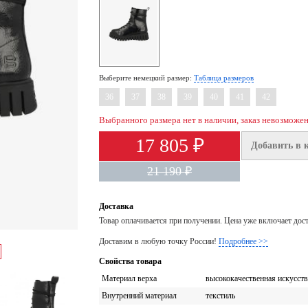
Выберите немецкий размер:
Таблица размеров
36
37
38
39
40
41
42
Выбранного размера нет в наличии, заказ невозможе
17 805 ₽
Добавить в 
21 190 ₽
Доставка
Товар оплачивается при получении. Цена уже включает дос
Доставим в любую точку России!
Подробнее >>
Свойства товара
Материал верха
высококачественная искусств
Внутренний материал
текстиль