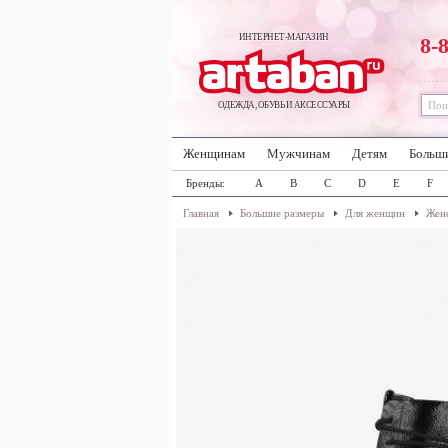
ИНТЕРНЕТ-МАГАЗИН
8-
ОДЕЖДА, ОБУВЬ И АКСЕССУАРЫ
Женщинам
Мужчинам
Детям
Больш
Бренды:
A
B
C
D
E
F
Главная
Большие размеры
Для женщин
Женс