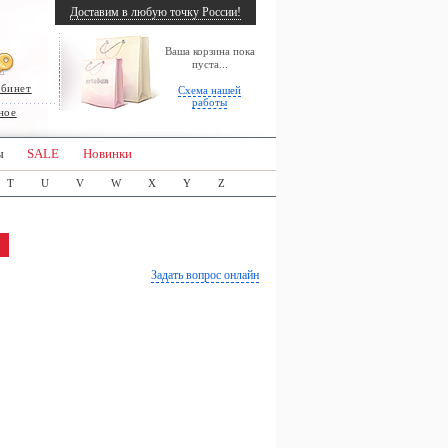
Доставим в любую точку России!
Ваша корзина пока
пуста...
абинет
Схема нашей
работы
ное
ы
SALE
Новинки
T
U
V
W
X
Y
Z
Задать вопрос онлайн