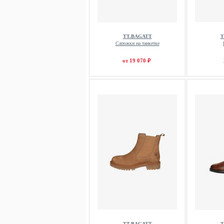
TT.BAGATT
T
Сапожки на танкетке
от 19 070 ₽
TT.BAGATT
T