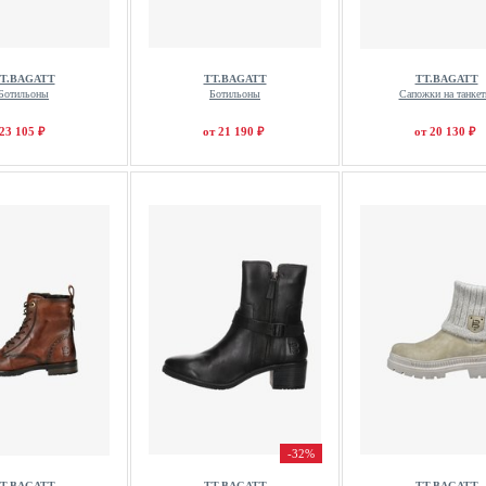
T.BAGATT
TT.BAGATT
TT.BAGATT
Ботильоны
Ботильоны
Сапожки на танкет
23 105 ₽
от 21 190 ₽
от 20 130 ₽
-32%
T.BAGATT
TT.BAGATT
TT.BAGATT