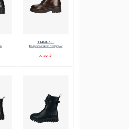
TT.BAGATT
ки
Полусапожки на платформе
27 555 ₽