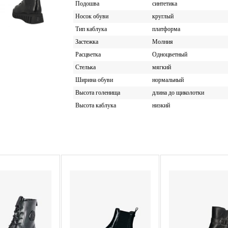
Подошва
синтетика
Носок обуви
круглый
Тип каблука
платформа
Застежка
Молния
Расцветка
Одноцветный
Стелька
мягкий
Ширина обуви
нормальный
Высота голенища
длина до щиколотки
Высота каблука
низкий