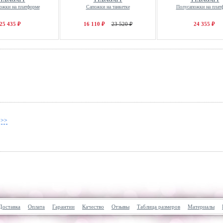
ожки на платформе
Сапожки на танкетке
Полусапожки на плат
25 435 ₽
16 110 ₽
23 520 ₽
24 355 ₽
 >>
Доставка
Оплата
Гарантии
Качество
Отзывы
Таблица размеров
Материалы