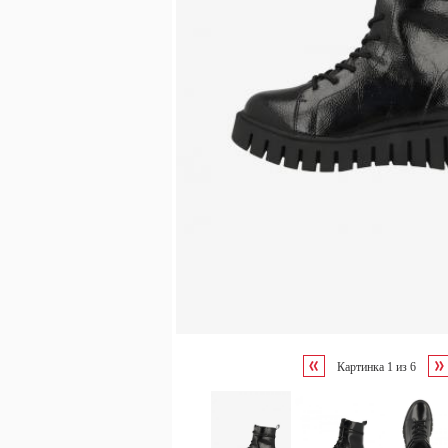
Картинка
1
из
6