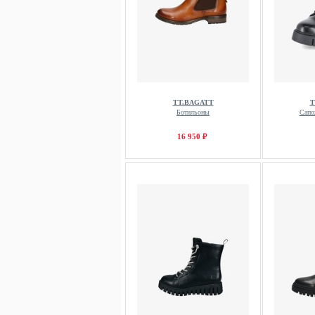
TT.BAGATT
T
Ботильоны
Сапо
16 950 ₽