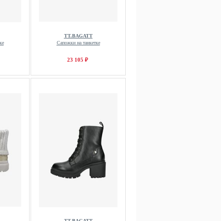
TT.BAGATT
ке
Сапожки на танкетке
23 105 ₽
TT.BAGATT