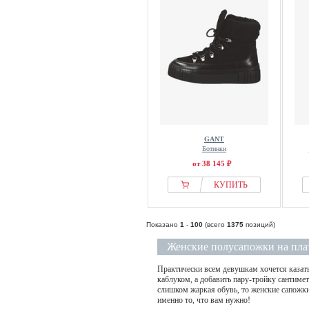
GANT
Ботинки
от 38 145 ₽
КУПИТЬ
Показано
1
-
100
(всего
1375
позиций)
Женские полусапожки на пл
Практически всем девушкам хочется казать
каблуком, а добавить пару-тройку сантимет
слишком жаркая обувь, то женские сапожки
именно то, что вам нужно!