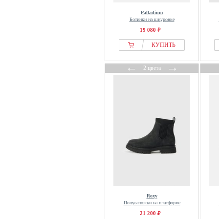
Pull&Bear
Palladium
Puma
Ботинки на шнуровке
Raid
19 080 ₽
Rebecca White
КУПИТЬ
regarde le ciel
←
→
Reiss
2 цвета
Remonte-dorndorf
Replay
Rieker
Rieker Sport
Rombaut
Roxy
RYŁKO
S.oliver
Salamander
Salinyang
Roxy
Полусапожки на платформе
Sam Edelman
21 200 ₽
Shabbies Amsterdam