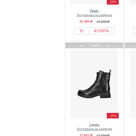
-20%
Think!
Полусапожки на платформе
35 395 ₽
44 500 ₽
КУПИТЬ
←
→
2 цвета
-20%
Caprice
Полусапожки на платформе
22 035 ₽
27 550 ₽