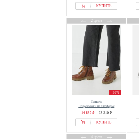
КУПИТЬ
Sheego
Simmi London
←
→
2 цвета
SKECHERS
Softinos
Sorel
Steve Madden
Stradivarius
Tamaris
Think!
Timberland
Tom Tailor
-36%
Tommy Hilfiger
Tamaris
Toni Pons
Полусапожки на платформе
Tretorn
14 830 ₽
23 310 ₽
TT.BAGATT
КУПИТЬ
U.S. Polo Assn.
←
→
Ugg Australia
4 цвета