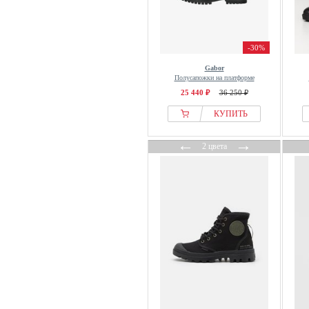
Natural World
Nelson
Nero Giardini
-30%
New Look
Gabor
New Rock
Полусапожки на платформе
25 440 ₽
36 250 ₽
Next
КУПИТЬ
Nine West
Only
←
→
2 цвета
Palado
Palado by Sila Sahin
Palladium
Panama Jack
Paul Green
Pavement
Pepe Jeans
Pikolinos
Pitas