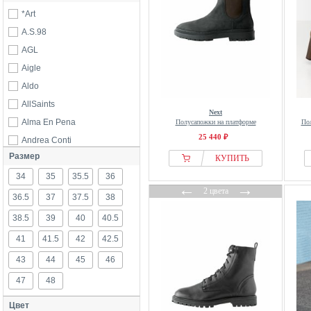
*Art
A.S.98
AGL
Aigle
Aldo
AllSaints
Next
Alma En Pena
Полусапожки на платформе
Пол
25 440 ₽
Andrea Conti
Размер
Anna Field
КУПИТЬ
34
Ara
35
35.5
36
←
→
2 цвета
BADURA
36.5
37
37.5
38
Bata
38.5
39
40
40.5
Bershka
41
41.5
42
42.5
Betsy
43
44
45
46
Big Star
47
48
Birkenstock
Blackstone
Цвет