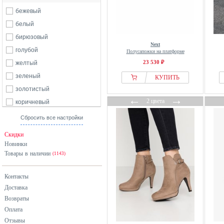
Blauer
бежевый
Bosanova
белый
Brandit
бирюзовый
Next
Bronx
голубой
Полусапожки на платформе
Buffalo
23 530 ₽
желтый
Bullboxer
зеленый
КУПИТЬ
Call it Spring
золотистый
←
→
Calvin Klein
2 цвета
коричневый
Camel Active
красный
Сбросить все настройки
Camper
разноцветный
Скидки
CAMPERLAB
розовый
Новинки
Caprice
Товары в наличии
серебристый
(1143)
CaShott
серый
CESARE GASPARI
Контакты
синий
Доставка
Clarks
фиолетовый
Возвраты
Clarks Originals
хаки
Оплата
Copenhagen Studios
черный
Отзывы