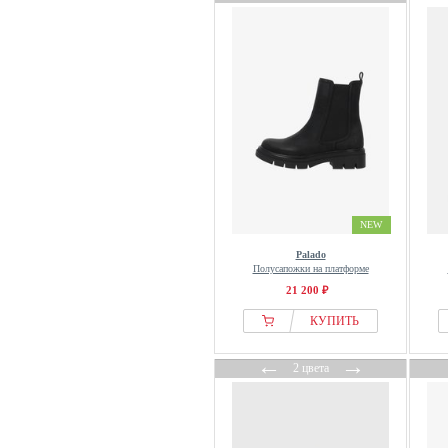
Vagabond
Vans
Verbenas
Via della Paglia
VIONIC
VOILE BLANCHE
Waldlaufer
WHISTLER
Wittchen
NEW
WODEN
Palado
Полусапожки на платформе
Wojas
21 200 ₽
Woolrich
КУПИТЬ
Yokono
YOURTURN
←
→
2 цвета
Zign
Zign Studio