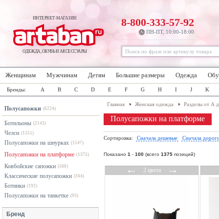
ИНТЕРНЕТ-МАГАЗИН
8-800-333-57-92
ПН-ПТ, 10:00-18:00
ОДЕЖДА, ОБУВЬ И АКСЕССУАРЫ
Женщинам
Мужчинам
Детям
Большие размеры
Одежда
Обу
Бренды:
A
B
C
D
E
F
G
H
I
J
K
Главная
Женская одежда
Разделы от А 
Полусапожки
(6224)
Полусапожки на платформе
Ботильоны
(2143)
Челси
(1551)
Сортировка:
Сначала дешевые
Сначала дорог
Полусапожки на шнурках
(1547)
Полусапожки на платформе
Показано
1
-
100
(всего
1375
позиций)
(1375)
Ковбойские сапожки
←
→
(560)
2 цвета
Классические полусапожки
(344)
Ботинки
(192)
Полусапожки на танкетке
(93)
Бренд