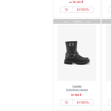
от 38 245 ₽
КУПИТЬ
←
→
2 цвета
Lascana
Ковбойские сапожки
16 960 ₽
КУПИТЬ