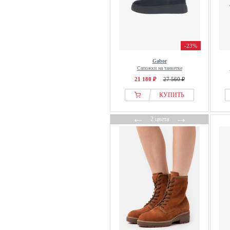
-23%
Gabor
Сапожки на танкетке
21 180 ₽
27 560 ₽
КУПИТЬ
←
→
2 цвета