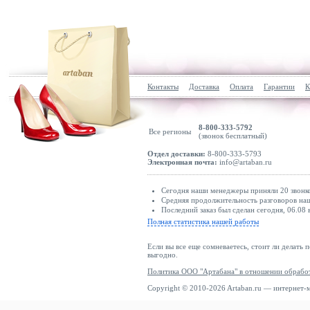
Контакты
Доставка
Оплата
Гарантии
К
8-800-333-5792
Все регионы
(звонок бесплатный)
Отдел доставки:
8-800-333-5793
Электронная почта:
info@artaban.ru
Сегодня наши менеджеры приняли 20 звонко
Средняя продолжительность разговоров наш
Последний заказ был сделан сегодня, 06.08 
Полная статистика нашей работы
Если вы все еще сомневаетесь, стоит ли делать 
выгодно.
Политика ООО "Артабана" в отношении обрабо
Copyright © 2010-2026 Artaban.ru — интернет-