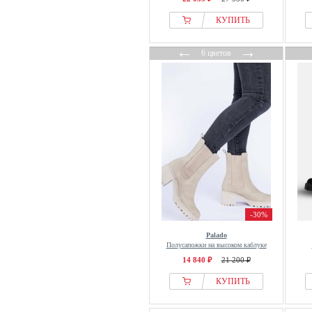
КУПИТЬ
←
→
6 цветов
-30%
Palado
Полусапожки на высоком каблуке
14 840 ₽
21 200 ₽
КУПИТЬ