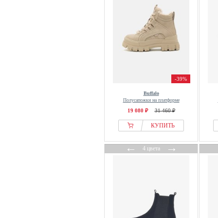
-39%
Buffalo
Полусапожки на платформе
19 080 ₽
31 460 ₽
КУПИТЬ
←
→
4 цвета