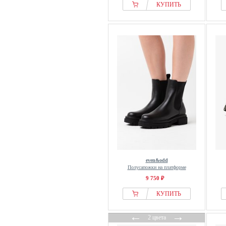
even&odd
КУПИТЬ
Felmini
Findlay
Finsbury
Fitflop
Floris van Bommel
Fly London
Fräulein Frida
Friends Like These
From Germany With Love
G-star Raw
Gabor
GANT
even&odd
Полусапожки на платформе
Geox
9 750 ₽
GINO ROSSI
КУПИТЬ
Guess
HOGL
←
→
2 цвета
HUB