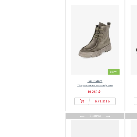
NEW
Paul Green
Полусапожки на платформе
40 260 ₽
КУПИТЬ
←
→
2 цвета