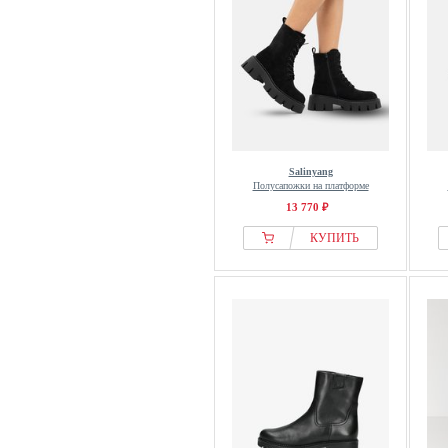
Legero
Levis®
Liu Jo
Lloyd
LOLA CASADEMUNT
LORIBLU
Lüke Schuhe
Salinyang
Полусапожки на платформе
MAJE
13 770 ₽
Manfield
КУПИТЬ
Marc OPolo
Marco Tozzi
Melvin & Hamilton
Mexx
Miista
Miriade
MJUS
Mustang