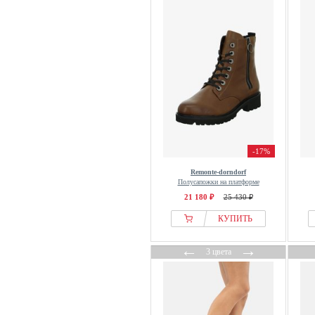
IGI&CO
Ilse Jacobsen
Jenny By Ara
Jette
JoDis Shoes
Josef Seibel
Kaerlek
Kamik
-17%
Karl Lagerfeld
Remonte-dorndorf
Kazar
Полусапожки на платформе
21 180 ₽
25 430 ₽
Kennel & Schmenger
Koi Footwear
КУПИТЬ
L37
←
→
3 цвета
Lascana
LASOCKI
Laura Vita
Lazamani