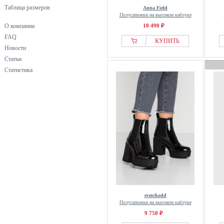
COSMOS Comfort
Таблица размеров
Anna Field
Полусапожки на высоком каблуке
Creeks
О компании
10 490 ₽
CRICKIT
FAQ
КУПИТЬ
Crocs
Новости
DeeZee
Статьи
Derimod
Статистика
Desa
Dockers
Dr. Martens
Dune London
Ecco
Ed Hardy
El Naturalista
Elara
Elbsand
even&odd
Esprit
Полусапожки на высоком каблуке
ESTRO
9 750 ₽