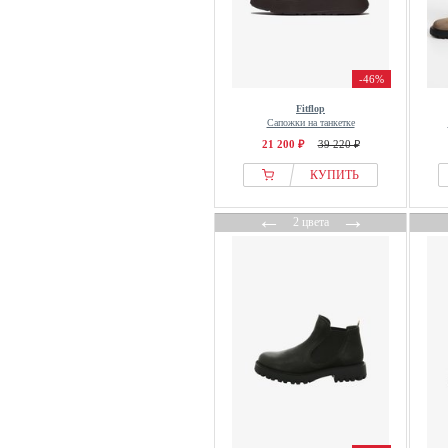
-46%
Fitflop
Сапожки на танкетке
21 200 ₽
39 220 ₽
КУПИТЬ
←
→
2 цвета