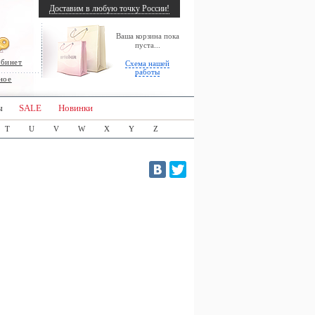
Доставим в любую точку России!
Ваша корзина пока
пуста...
абинет
Схема нашей
работы
ное
ы
SALE
Новинки
T
U
V
W
X
Y
Z