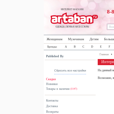
ИНТЕРНЕТ-МАГАЗИН
8-
ОДЕЖДА, ОБУВЬ И АКСЕССУАРЫ
Женщинам
Мужчинам
Детям
Больш
Бренды:
A
B
C
D
E
F
Главная
Published By
Интерн
На данный м
Сбросить все настройки
Возможно, в
Скидки
Новинки
Товары в наличии
(1147)
Контакты
Доставка
Возвраты