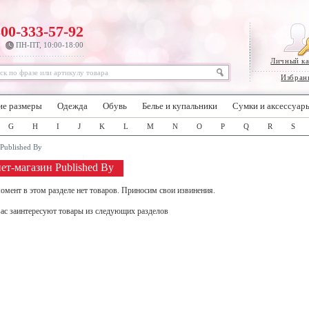
800-333-57-92
ПН-ПТ, 10:00-18:00
Личный к
Избран
ие размеры
Одежда
Обувь
Белье и купальники
Сумки и аксессуар
G
H
I
J
K
L
M
N
O
P
Q
R
S
Published By
ет-магазин Published By
омент в этом разделе нет товаров. Приносим свои извинения.
ас заинтересуют товары из следующих разделов