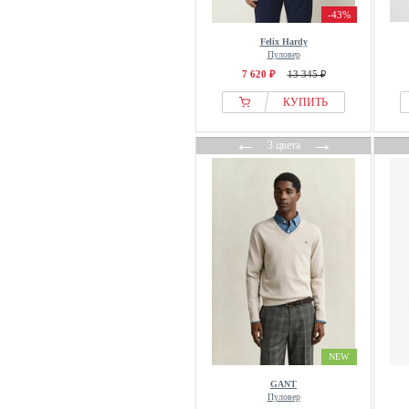
-43%
Felix Hardy
Пуловер
7 620 ₽
13 345 ₽
КУПИТЬ
←
→
3 цвета
NEW
GANT
Пуловер