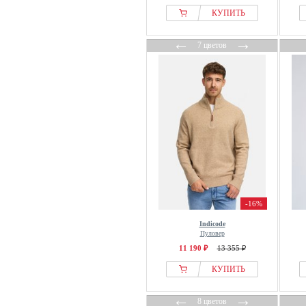
КУПИТЬ
←
→
7 цветов
-16%
Indicode
Пуловер
11 190 ₽
13 355 ₽
КУПИТЬ
←
→
8 цветов