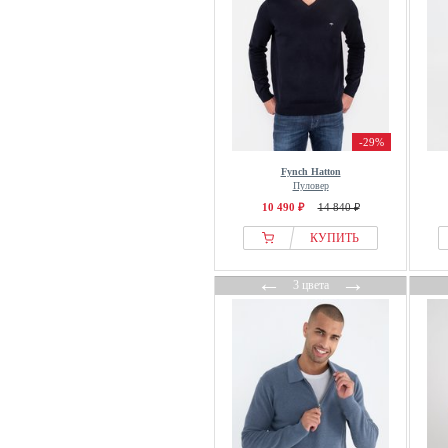
Olymp
OLYMP Level Five
OMBRE
Only & Sons
Pas de Monaco
-29%
PAUL & JOE
Paul Smith
Fynch Hatton
Пуловер
Pepe Jeans
10 490 ₽
14 840 ₽
Peter Hahn
КУПИТЬ
Petrol Industries
Pier One
←
→
3 цвета
Pierre Cardin
Polo Club
Prohibited
Pull&Bear
REDEFINED REBEL
Reiss