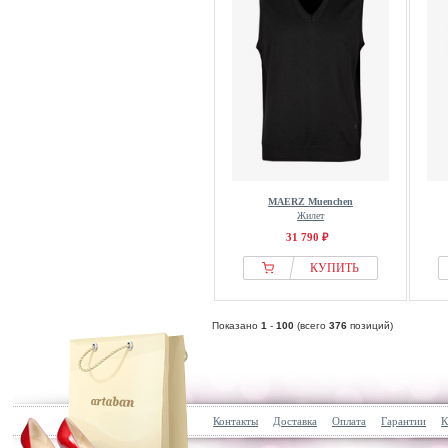
MAERZ Muenchen
Жилет
31 790 ₽
КУПИТЬ
Показано
1
-
100
(всего
376
позиций)
Контакты
Доставка
Оплата
Гарантии
К