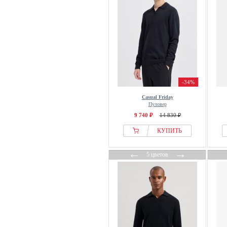
-34%
Casual Friday
Пуловер
9 740 ₽
14 830 ₽
КУПИТЬ
←
→
5 цветов