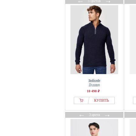
←
→
5 цветов
Indicode
Пуловер
10 490 ₽
КУПИТЬ
←
→
3 цвета