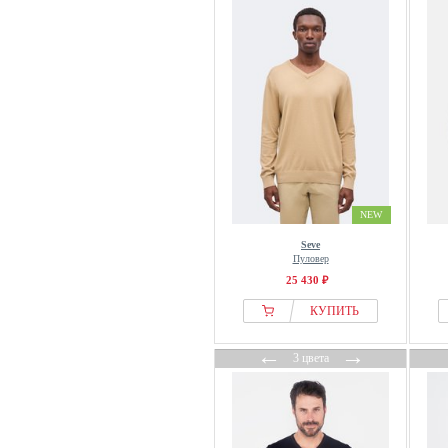
Mads Nørgaard
MAERZ Muenchen
Maison Kitsuné
Mango
Marc OPolo
Marc OPolo DENIM
Marks & Spencer
Massimo Dutti
NEW
Mos Mosh Gallery
Seve
Moschino
Пуловер
New Look
25 430 ₽
Next
КУПИТЬ
Nike
←
→
3 цвета
Nils Sundström
NN.07
OFF-WHITE
OFFICINE GENERALE