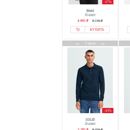
-37%
Blend
Пуловер
6 095 ₽
9 740 ₽
КУПИТЬ
←
→
2 цвета
-43%
SOLID
Пуловер
5 285 ₽
9 250 ₽