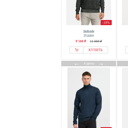
-18%
Indicode
Пуловер
9 560 ₽
11 660 ₽
КУПИТЬ
←
→
4 цвета