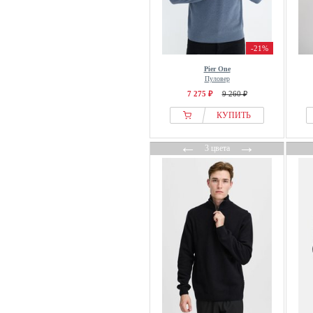
Rock Creek
RODIER
S.oliver
-21%
Samsøe Samsøe
Pier One
Scalpers
Пуловер
7 275 ₽
9 260 ₽
Schott
Seidensticker
КУПИТЬ
Selected
←
→
3 цвета
Seve
Slowear
SOLID
STHUGE
Suitable
The Kooples
Threadbare
Tiger of Sweden
Tom Tailor