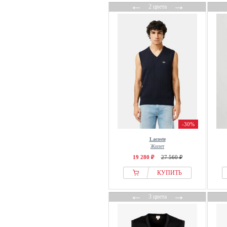
←
→
2 цвета
-30%
Lacoste
Жилет
19 280 ₽
27 560 ₽
КУПИТЬ
←
→
3 цвета