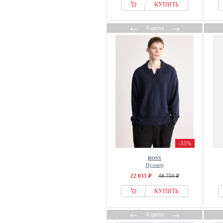
J.lindeberg
КУПИТЬ
J.LINDEBERG Sports
←
→
Jack & Jones
4 цвета
Jack & Jones PREMIUM
Jacker
Jeff
Jette
JOOP! JEANS
Joules
JP1880
Just Cashmere
Kappahl
-55%
Kronstadt
BOSS
Пуловер
Lacoste
22 035 ₽
48 750 ₽
Levis®
КУПИТЬ
Lindbergh
Louis Sayn
←
→
4 цвета
Lyle & Scott