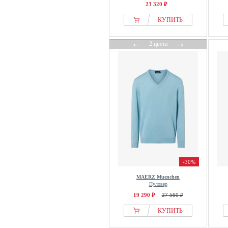
23 320 ₽
КУПИТЬ
←
→
2 цвета
-30%
MAERZ Muenchen
Пуловер
19 290 ₽
27 560 ₽
КУПИТЬ