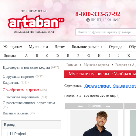
ИНТЕРНЕТ-МАГАЗИН
8-800-333-57-92
ПН-ПТ, 10:00-18:00
ОДЕЖДА, ОБУВЬ И АКСЕССУАРЫ
Женщинам
Мужчинам
Детям
Большие размеры
Одежда
Обу
Бренды:
A
B
C
D
E
F
G
H
I
J
K
Главная
Мужская одежда
Разделы от А 
Пуловеры и вязаные кофты
(4487)
Мужские пуловеры с V-образн
С круглым вырезом
(2437)
Кардиганы
(1111)
Сортировка:
Сначала дешевые
Сначала дорог
С v-образным вырезом
(376)
Показано
1
-
100
(всего
376
позиций)
С высоким воротником
(241)
С расстегивающимся воротником
←
→
6 цветов
(81)
Вязаные жилеты
(73)
Бренд
11 Project