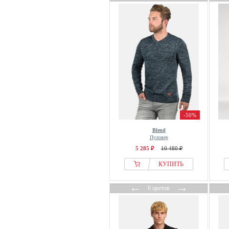
-50%
Blend
Пуловер
5 285 ₽
10 480 ₽
КУПИТЬ
←
→
6 цветов