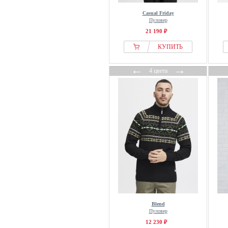
Tommy Hilfiger
Casual Friday
U.S. Polo Assn.
Пуловер
United Colors of Benetton
21 190 ₽
Versace
КУПИТЬ
WE Fashion
←
→
Wittchen
4 цвета
WRSTBHVR
Blend
Пуловер
12 230 ₽