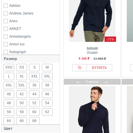
Adidas
Andrew James
Aries
ARKET
Armedangels
-21%
Armor lux
Indicode
Autograph
Пуловер
Размер
9 260 ₽
11 660 ₽
Babista
XXS
Baileys
XS
S
M
КУПИТЬ
Balmohk
L
XL
XXL
3XL
←
→
6 цветов
Bershka
4XL
5XL
36
38
Bläck
40
42
44
46
Blend
48
50
52
54
Boggi Milano
56
58
60
62
BOSS
64
66
68
Brooks Brothers
Цвет
Bugatti