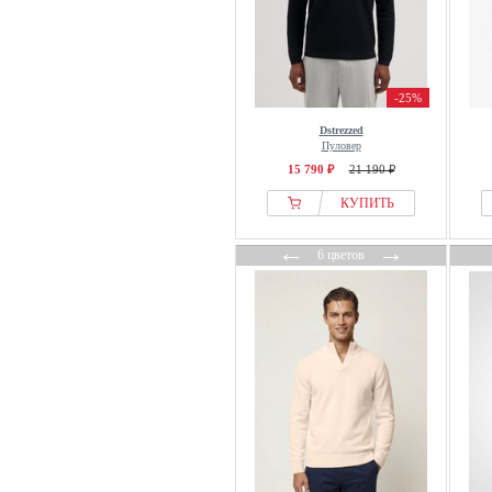
-25%
Dstrezzed
Пуловер
15 790 ₽
21 190 ₽
КУПИТЬ
←
→
6 цветов