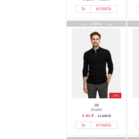
КУПИТЬ
←
→
4 цвета
-29%
Jeff
Пуловер
8 285 ₽
11 660 ₽
КУПИТЬ