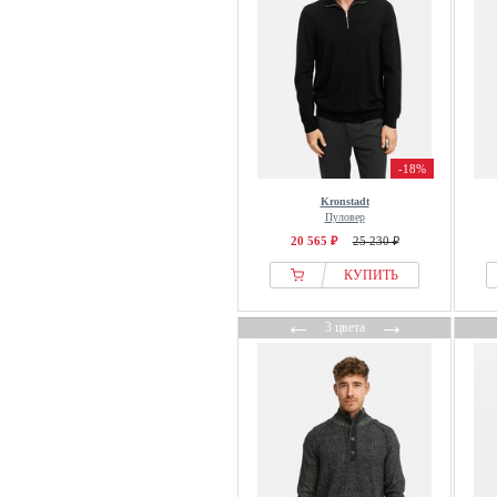
-18%
Kronstadt
Пуловер
20 565 ₽
25 230 ₽
КУПИТЬ
←
→
3 цвета