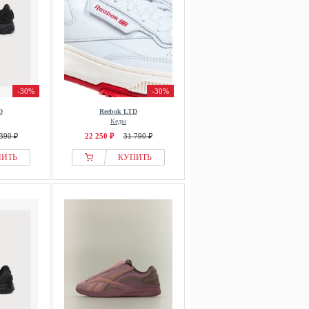
-30%
-30%
D
Reebok LTD
Кеды
390 ₽
22 250 ₽
31 790 ₽
ПИТЬ
КУПИТЬ