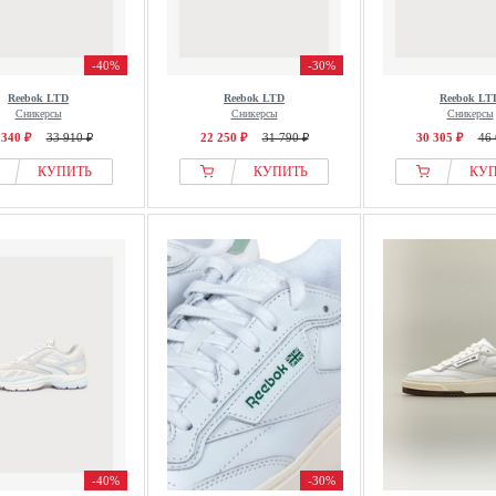
-40%
-30%
Reebok LTD
Reebok LTD
Reebok LT
Сникерсы
Сникерсы
Сникерсы
 340 ₽
33 910 ₽
22 250 ₽
31 790 ₽
30 305 ₽
46 
КУПИТЬ
КУПИТЬ
КУ
-40%
-30%