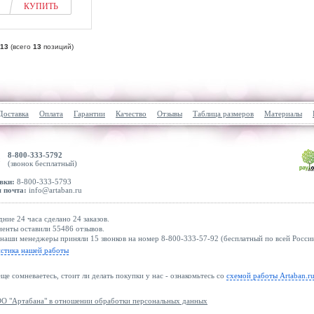
КУПИТЬ
13
(всего
13
позиций)
Доставка
Оплата
Гарантии
Качество
Отзывы
Таблица размеров
Материалы
8-800-333-5792
(звонок бесплатный)
вки:
8-800-333-5793
 почта:
info@artaban.ru
дние 24 часа сделано 24 заказов.
енты оставили 55486 отзывов.
наши менеджеры приняли 15 звонков на номер 8-800-333-57-92 (бесплатный по всей России
истика нашей работы
еще сомневаетесь, стоит ли делать покупки у нас - ознакомьтесь со
схемой работы Artaban.r
О "Артабана" в отношении обработки персональных данных