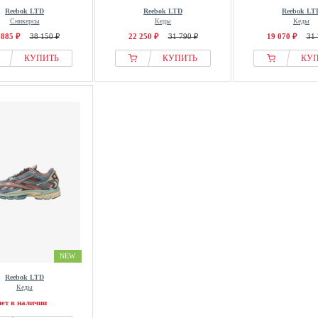
Reebok LTD
Reebok LTD
Reebok LT
Сникерсы
Кеды
Кеды
 885 ₽
38 150 ₽
22 250 ₽
31 790 ₽
19 070 ₽
31 
КУПИТЬ
КУПИТЬ
КУ
NEW
Reebok LTD
Кеды
нет в наличии