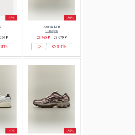
-35%
-30%
D
Reebok LTD
Сникерсы
630 ₽
20 765 ₽
29 670 ₽
ПИТЬ
КУПИТЬ
-40%
-35%