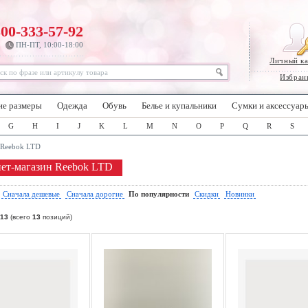
800-333-57-92
ПН-ПТ, 10:00-18:00
Личный к
Избран
ие размеры
Одежда
Обувь
Белье и купальники
Сумки и аксессуар
G
H
I
J
K
L
M
N
O
P
Q
R
S
Reebok LTD
ет-магазин Reebok LTD
:
Сначала дешевые
Сначала дорогие
По популярности
Скидки
Новинки
13
(всего
13
позиций)