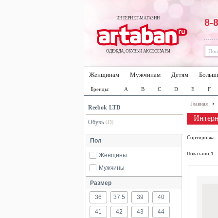
ИНТЕРНЕТ-МАГАЗИН
8-
ОДЕЖДА, ОБУВЬ И АКСЕССУАРЫ
Женщинам
Мужчинам
Детям
Больш
Бренды:
A
B
C
D
E
F
Главная
Reebok LTD
Интерн
Обувь
(13)
Сортировка
Пол
Показано
1
-
Женщины
Мужчины
Размер
36
37.5
39
40
41
42
43
44