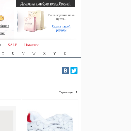
Доставим в любую точку России!
Ваша корзина пока
пуста...
абинет
Схема нашей
работы
ное
ы
SALE
Новинки
T
U
V
W
X
Y
Z
Страницы:
1