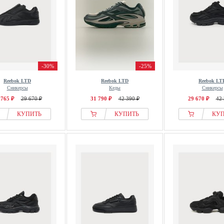
-30%
-25%
Reebok LTD
Reebok LTD
Reebok LT
Сникерсы
Кеды
Сникерсы
 765 ₽
29 670 ₽
31 790 ₽
42 390 ₽
29 670 ₽
42 
КУПИТЬ
КУПИТЬ
КУ