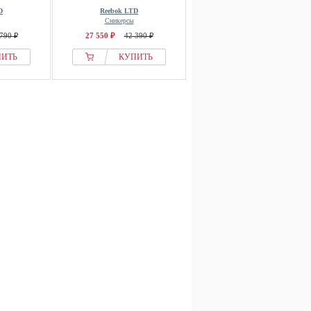
D
Reebok LTD
Сникерсы
790 ₽
27 550 ₽
42 390 ₽
ПИТЬ
КУПИТЬ