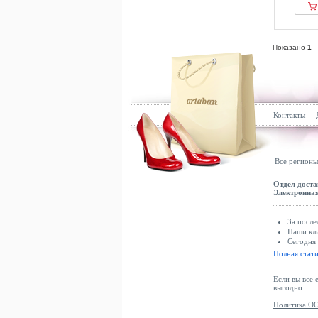
Показано
1
-
Контакты
Все регионы
Отдел доста
Электронная
За после
Наши кли
Сегодня 
Полная стат
Если вы все 
выгодно.
Политика ОО