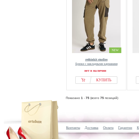
NEW
rethinkit studios
Брюки с накладными карманами
нет в наличии
КУПИТЬ
Показано
1
-
75
(всего
75
позиций)
Контакты
Доставка
Оплата
Гарантии
К