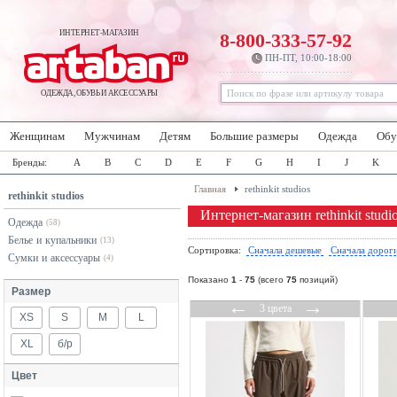
ИНТЕРНЕТ-МАГАЗИН
8-800-333-57-92
ПН-ПТ, 10:00-18:00
ОДЕЖДА, ОБУВЬ И АКСЕССУАРЫ
Женщинам
Мужчинам
Детям
Большие размеры
Одежда
Обу
Бренды:
A
B
C
D
E
F
G
H
I
J
K
Главная
rethinkit studios
rethinkit studios
Интернет-магазин rethinkit studi
Одежда
(58)
Белье и купальники
(13)
Сортировка:
Сначала дешевые
Сначала дорог
Сумки и аксессуары
(4)
Показано
1
-
75
(всего
75
позиций)
Размер
←
→
3 цвета
XS
S
M
L
XL
б/р
Цвет