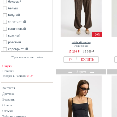
бежевый
белый
голубой
золотистый
коричневый
-20%
красный
розовый
rethinkit studios
Узкие брюки
серебристый
15 260 ₽
19 080 ₽
серый
Сбросить все настройки
КУПИТЬ
синий
Скидки
черный
←
→
Новинки
3 цвета
Товары в наличии
(1144)
Контакты
Доставка
Возвраты
Оплата
Отзывы
Таблица размеров