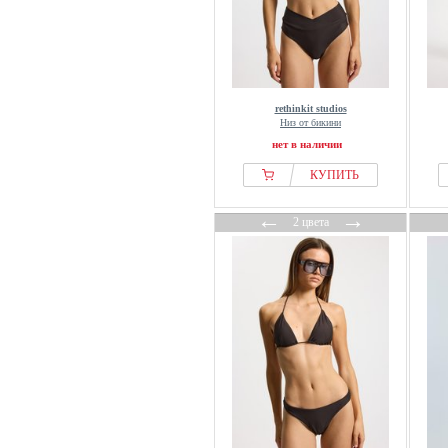
rethinkit studios
Низ от бикини
нет в наличии
КУПИТЬ
←
→
2 цвета