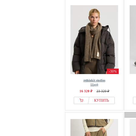
-30%
rethinkit studios
Шарф
16 320 ₽
23 320 ₽
КУПИТЬ