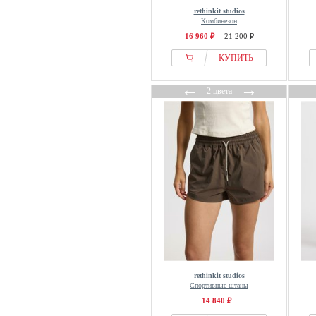
rethinkit studios
Комбинезон
16 960 ₽
21 200 ₽
КУПИТЬ
←
→
2 цвета
rethinkit studios
Спортивные штаны
14 840 ₽