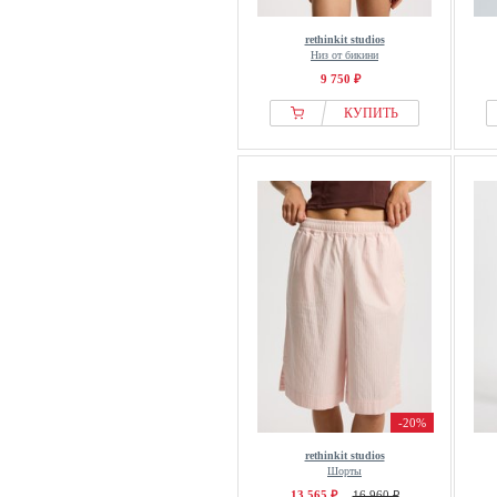
rethinkit studios
Низ от бикини
9 750 ₽
КУПИТЬ
-20%
rethinkit studios
Шорты
13 565 ₽
16 960 ₽