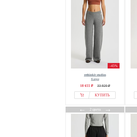
-45%
rethinkit studios
Капри
18 655 ₽
33 920 ₽
КУПИТЬ
←
→
2 цвета