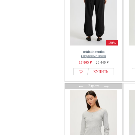
-30%
rethinkit studios
Спортивные штаны
17 805 ₽
25 440 ₽
КУПИТЬ
←
→
2 цвета