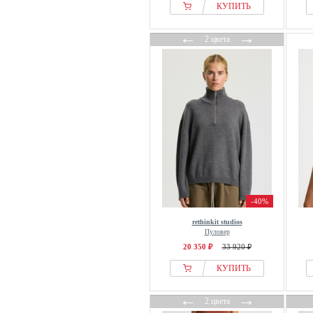
КУПИТЬ
←
→
2 цвета
-40%
rethinkit studios
Пуловер
20 350 ₽
33 920 ₽
КУПИТЬ
←
→
2 цвета