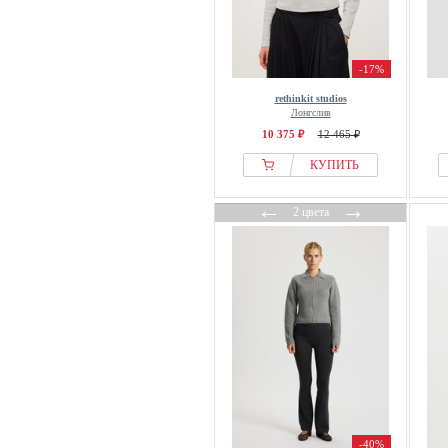
-17%
rethinkit studios
Лонгслив
10 375 ₽
12 465 ₽
КУПИТЬ
←
→
2 цвета
-40%