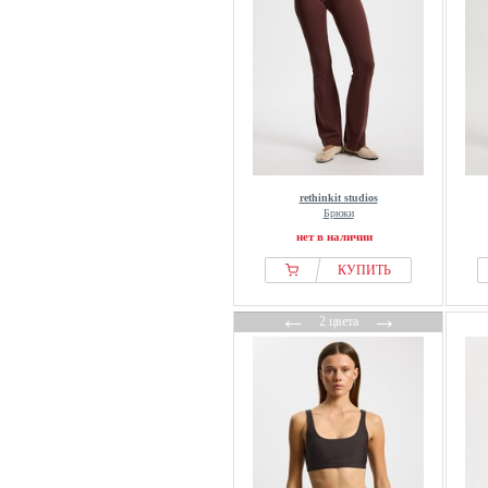
rethinkit studios
Брюки
нет в наличии
КУПИТЬ
←
→
2 цвета