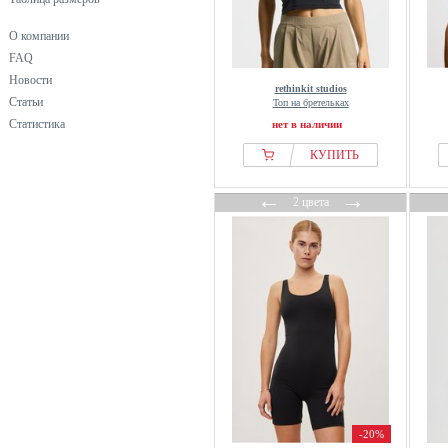
О компании
FAQ
Новости
rethinkit studios
Статьи
Топ на бретельках
Статистика
нет в наличии
КУПИТЬ
←
→
2 цвета
-20%