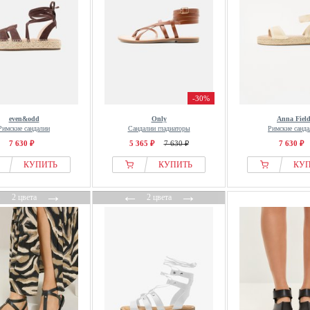
-30%
even&odd
Only
Anna Fiel
Римские сандалии
Сандалии гладиаторы
Римские санда
7 630 ₽
5 365 ₽
7 630 ₽
7 630 ₽
КУПИТЬ
КУПИТЬ
КУ
←
→
←
→
2 цвета
2 цвета