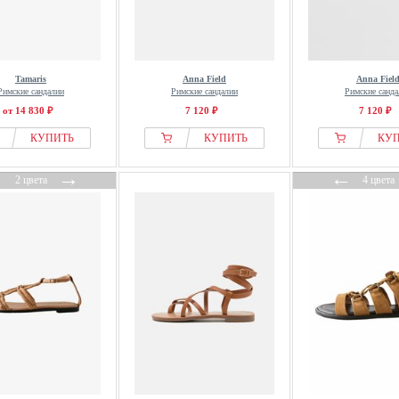
Tamaris
Anna Field
Anna Fiel
Римские сандалии
Римские сандалии
Римские санда
от 14 830 ₽
7 120 ₽
7 120 ₽
КУПИТЬ
КУПИТЬ
КУ
←
→
←
2 цвета
4 цвета