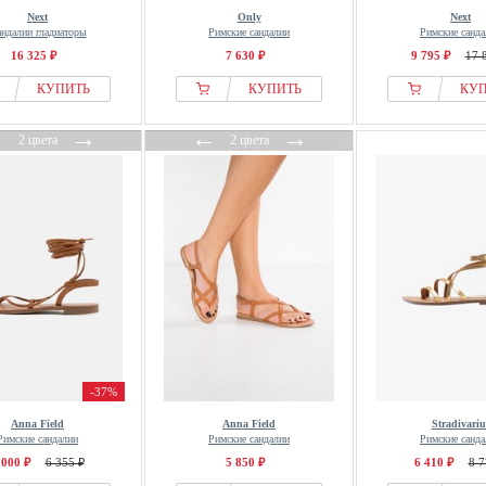
Next
Only
Next
ндалии гладиаторы
Римские сандалии
Римские санда
16 325 ₽
7 630 ₽
9 795 ₽
17 
КУПИТЬ
КУПИТЬ
КУ
←
→
←
→
2 цвета
2 цвета
-37%
Anna Field
Anna Field
Stradivariu
Римские сандалии
Римские сандалии
Римские санда
 000 ₽
6 355 ₽
5 850 ₽
6 410 ₽
8 7