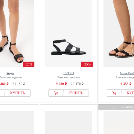
-25%
-35%
Wojas
ESTRO
Anna Fiel
Римские сандалии
Римские сандалии
Римские санда
 880 ₽
21 180 ₽
19 080 ₽
29 470 ₽
6 355 ₽
КУПИТЬ
КУПИТЬ
КУ
←
2 цвета