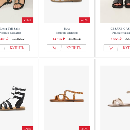
-16%
-20%
Long Tall Sally
Bata
CESARE GAS
Римские сандалии
Римские сандалии
Римские санда
 445 ₽
12 465 ₽
13 565 ₽
16 960 ₽
18 655 ₽
22 
КУПИТЬ
КУПИТЬ
КУ
-20%
-19%