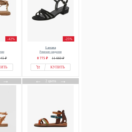
-42%
-25%
Lascana
лии
Римские сандалии
245 ₽
8 775 ₽
11 660 ₽
ПИТЬ
КУПИТЬ
→
←
→
2 цвета