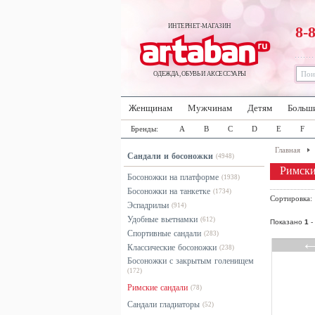
ИНТЕРНЕТ-МАГАЗИН
8-
ОДЕЖДА, ОБУВЬ И АКСЕССУАРЫ
Женщинам
Мужчинам
Детям
Больш
Бренды:
A
B
C
D
E
F
Главная
Сандали и босоножки
(4948)
Римски
Босоножки на платформе
(1938)
Босоножки на танкетке
(1734)
Сортировка
Эспадрильи
(914)
Удобные вьетнамки
(612)
Показано
1
-
Спортивные сандали
(283)
Классические босоножки
(238)
Босоножки с закрытым голенищем
(172)
Римские сандали
(78)
Сандали гладиаторы
(52)