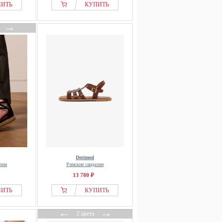
ПИТЬ
КУПИТЬ
→
Derimod
лии
Римские сандалии
13 780 ₽
ПИТЬ
КУПИТЬ
←
→
2 цвета