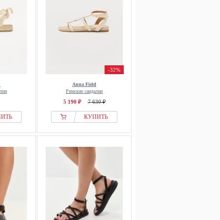
-32%
d
Anna Field
лии
Римские сандалии
5 190 ₽
7 630 ₽
ПИТЬ
КУПИТЬ