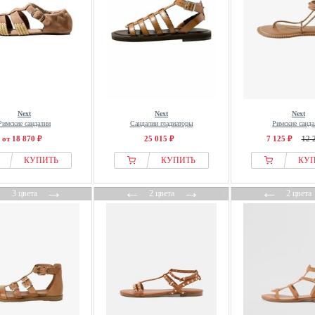
Next
Next
Next
Римские сандалии
Сандалии гладиаторы
Римские санда
от 18 870 ₽
25 015 ₽
7 125 ₽
12 
КУПИТЬ
КУПИТЬ
КУ
←
→
←
→
←
3 цвета
2 цвета
2 цвета