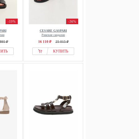
-19%
-36%
PARI
CESARE GASPARI
лии
Римские сандалии
895 ₽
16 110 ₽
25 015 ₽
ПИТЬ
КУПИТЬ