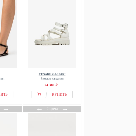
d
CESARE GASPARI
лии
Римские сандалии
24 380 ₽
ПИТЬ
КУПИТЬ
→
←
→
2 цвета