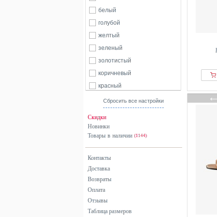
Lascana
белый
LASOCKI
голубой
Long Tall Sally
желтый
Manfield
зеленый
Michael Kors
золотистый
Naturalizer
коричневый
Next
красный
Only
оранжевый
Сбросить все настройки
Pavement
разноцветный
Скидки
Pepe Jeans
розовый
Новинки
Товары в наличии
Rieker
серебристый
(1144)
Stradivarius
серый
Контакты
Tamaris
синий
Доставка
Tommy Hilfiger
хаки
Возвраты
Vivance
черный
Оплата
Wojas
Отзывы
Таблица размеров
Yokono