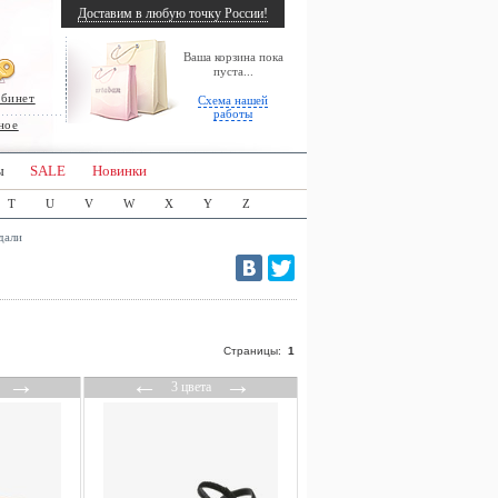
Доставим в любую точку России!
Ваша корзина пока
пуста...
абинет
Схема нашей
работы
ное
ы
SALE
Новинки
T
U
V
W
X
Y
Z
дали
Страницы:
1
→
←
→
3 цвета