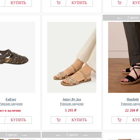
КУПИТЬ
КУПИТЬ
КУ
←
2 цвета
FatFace
Jenny By Ara
Manfield
Римские сандалии
Римские сандалии
Римские санда
нет в наличии
5 295 ₽
22 260 ₽
КУПИТЬ
КУПИТЬ
КУ
←
→
←
→
3 цвета
2 цвета