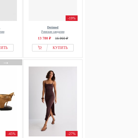
-19%
d
Derimod
лии
Римские сандалии
13 780 ₽
16 960 ₽
ПИТЬ
КУПИТЬ
→
-45%
-27%