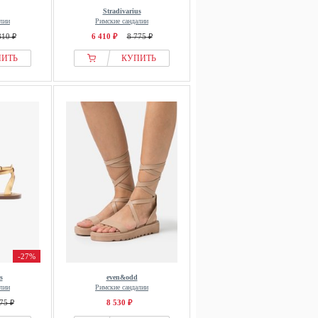
Stradivarius
лии
Римские сандалии
810 ₽
6 410 ₽
8 775 ₽
ПИТЬ
КУПИТЬ
-27%
s
even&odd
лии
Римские сандалии
75 ₽
8 530 ₽