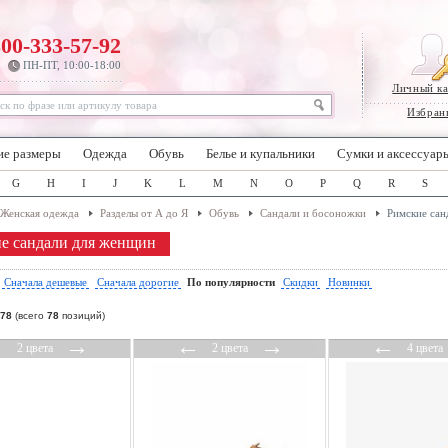
800-333-57-92
ПН-ПТ, 10:00-18:00
Личный к
Избран
ие размеры
Одежда
Обувь
Белье и купальники
Сумки и аксессуар
G
H
I
J
K
L
M
N
O
P
Q
R
S
Женская одежда
Разделы от А до Я
Обувь
Сандали и босоножки
Римские сан
е сандали для женщин
:
Сначала дешевые
Сначала дорогие
По популярности
Скидки
Новинки
78
(всего
78
позиций)
←
→
←
→
←
2 цвета
2 цвета
4 цвета