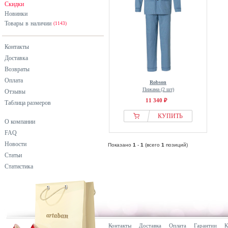
Скидки
Новинки
Товары в наличии
(1143)
Контакты
Доставка
Возвраты
Оплата
Robson
Пижама (2 шт)
Отзывы
11 340 ₽
Таблица размеров
КУПИТЬ
О компании
FAQ
Новости
Показано
1
-
1
(всего
1
позиций)
Статьи
Статистика
Контакты
Доставка
Оплата
Гарантии
К