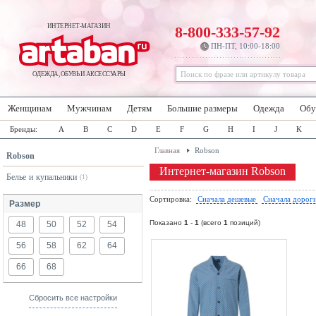
ИНТЕРНЕТ-МАГАЗИН
8-800-333-57-92
ПН-ПТ, 10:00-18:00
ОДЕЖДА, ОБУВЬ И АКСЕССУАРЫ
Женщинам
Мужчинам
Детям
Большие размеры
Одежда
Обу
Бренды:
A
B
C
D
E
F
G
H
I
J
K
Главная
Robson
Robson
Интернет-магазин Robson
Белье и купальники
(1)
Сортировка:
Сначала дешевые
Сначала дорог
Размер
Показано
1
-
1
(всего
1
позиций)
48
50
52
54
56
58
62
64
66
68
Сбросить все настройки