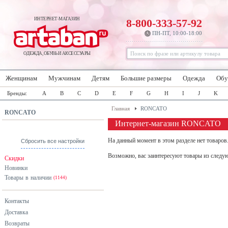
ИНТЕРНЕТ-МАГАЗИН
8-800-333-57-92
ПН-ПТ, 10:00-18:00
ОДЕЖДА, ОБУВЬ И АКСЕССУАРЫ
Женщинам
Мужчинам
Детям
Большие размеры
Одежда
Обу
Бренды:
A
B
C
D
E
F
G
H
I
J
K
Главная
RONCATO
RONCATO
Интернет-магазин RONCATO
На данный момент в этом разделе нет товаров
Сбросить все настройки
Возможно, вас заинтересуют товары из следу
Скидки
Новинки
Товары в наличии
(1144)
Контакты
Доставка
Возвраты