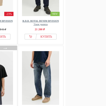
-23%
NEW
M DIVISION
R.D.D. ROYAL DENIM DIVISION
Узкие джинсы
840 ₽
21 200 ₽
ПИТЬ
КУПИТЬ
→