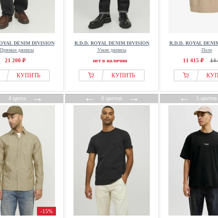
ROYAL DENIM DIVISION
R.D.D. ROYAL DENIM DIVISION
R.D.D. ROYAL DENI
Прямые джинсы
Узкие джинсы
Поло
21 200 ₽
нет в наличии
11 415 ₽
14 
КУПИТЬ
КУПИТЬ
КУ
←
→
←
→
←
4 цвета
6 цветов
5 цветов
-15%