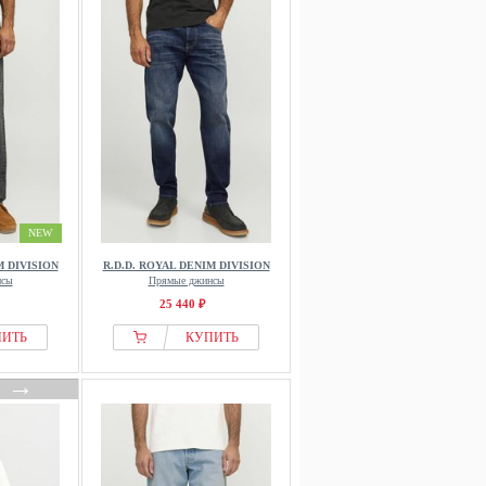
NEW
M DIVISION
R.D.D. ROYAL DENIM DIVISION
нсы
Прямые джинсы
25 440 ₽
ПИТЬ
КУПИТЬ
→