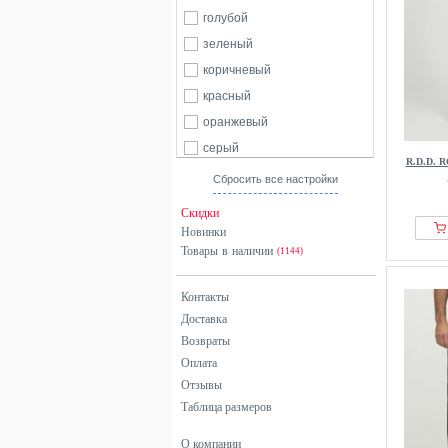
голубой
зеленый
коричневый
красный
оранжевый
серый
R.D.D. 
синий
Сбросить все настройки
хаки
Скидки
черный
Новинки
Товары в наличии
(1144)
Контакты
Доставка
Возвраты
Оплата
Отзывы
Таблица размеров
О компании