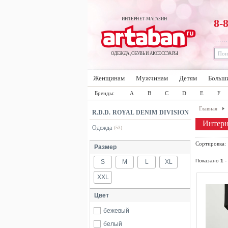
ИНТЕРНЕТ-МАГАЗИН
8-
ОДЕЖДА, ОБУВЬ И АКСЕССУАРЫ
Женщинам
Мужчинам
Детям
Больш
Бренды:
A
B
C
D
E
F
Главная
R.D.D. ROYAL DENIM DIVISION
Интер
Одежда
(53)
Сортировка
Размер
Показано
1
-
S
M
L
XL
XXL
Цвет
бежевый
белый