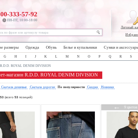
800-333-57-92
ПН-ПТ, 10:00-18:00
Личный к
Избран
ие размеры
Одежда
Обувь
Белье и купальники
Сумки и аксессуар
G
H
I
J
K
L
M
N
O
P
Q
R
S
R.D.D. ROYAL DENIM DIVISION
нет-магазин R.D.D. ROYAL DENIM DIVISION
:
Сначала дешевые
Сначала дорогие
По популярности
Скидки
Новинки
53
(всего
53
позиций)
←
9 цветов