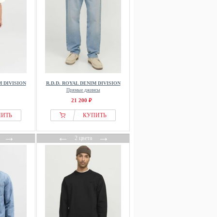
M DIVISION
R.D.D. ROYAL DENIM DIVISION
Прямые джинсы
21 200 ₽
ПИТЬ
КУПИТЬ
→
←
→
2 цвета