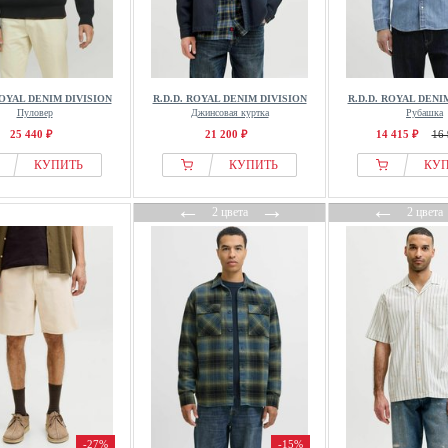
ROYAL DENIM DIVISION
R.D.D. ROYAL DENIM DIVISION
R.D.D. ROYAL DENI
Пуловер
Джинсовая куртка
Рубашка
25 440 ₽
21 200 ₽
14 415 ₽
16 
КУПИТЬ
КУПИТЬ
КУ
←
→
←
2 цвета
2 цвета
-27%
-15%