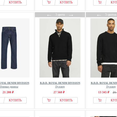
КУПИТЬ
КУПИТЬ
КУ
←
→
←
3 цвета
5 цветов
ROYAL DENIM DIVISION
R.D.D. ROYAL DENIM DIVISION
R.D.D. ROYAL DENI
Прямые джинсы
Пуловер
Пуловер
21 200 ₽
27 560 ₽
13 345 ₽
21 
КУПИТЬ
КУПИТЬ
КУ