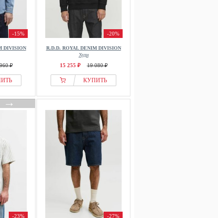
-15%
-20%
M DIVISION
R.D.D. ROYAL DENIM DIVISION
Худи
960 ₽
15 255 ₽
19 080 ₽
ПИТЬ
КУПИТЬ
→
-23%
-27%