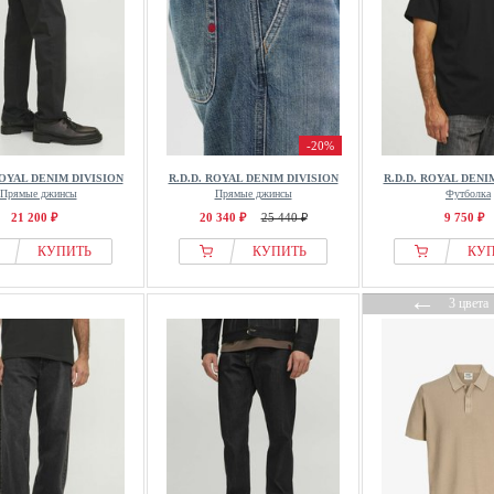
-20%
ROYAL DENIM DIVISION
R.D.D. ROYAL DENIM DIVISION
R.D.D. ROYAL DENI
Прямые джинсы
Прямые джинсы
Футболка
21 200 ₽
20 340 ₽
25 440 ₽
9 750 ₽
КУПИТЬ
КУПИТЬ
КУ
←
3 цвета