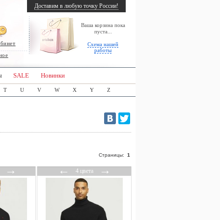
Доставим в любую точку России!
Ваша корзина пока
пуста...
абинет
Схема нашей
работы
ное
ы
SALE
Новинки
T
U
V
W
X
Y
Z
Страницы:
1
→
←
→
4 цвета