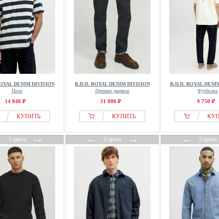
ROYAL DENIM DIVISION
R.D.D. ROYAL DENIM DIVISION
R.D.D. ROYAL DENI
Поло
Прямые джинсы
Футболка
14 840 ₽
31 800 ₽
9 750 ₽
КУПИТЬ
КУПИТЬ
КУ
←
→
←
→
←
3 цвета
2 цвета
2 цвета