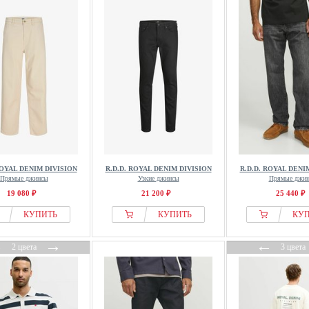
ROYAL DENIM DIVISION
R.D.D. ROYAL DENIM DIVISION
R.D.D. ROYAL DENI
Прямые джинсы
Узкие джинсы
Прямые джи
19 080 ₽
21 200 ₽
25 440 ₽
КУПИТЬ
КУПИТЬ
КУ
←
→
←
2 цвета
3 цвета