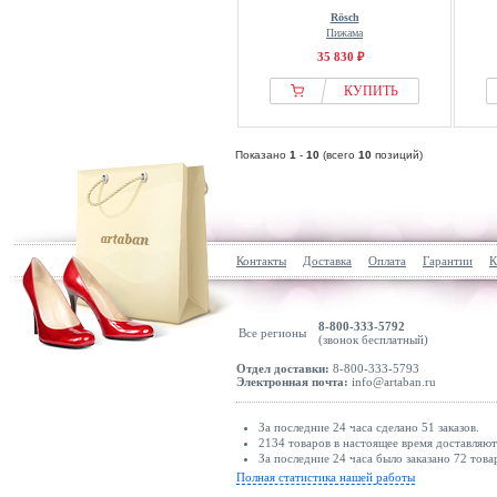
Rösch
Пижама
35 830 ₽
КУПИТЬ
Показано
1
-
10
(всего
10
позиций)
Контакты
Доставка
Оплата
Гарантии
К
8-800-333-5792
Все регионы
(звонок бесплатный)
Отдел доставки:
8-800-333-5793
Электронная почта:
info@artaban.ru
За последние 24 часа сделано 51 заказов.
2134 товаров в настоящее время доставляю
За последние 24 часа было заказано 72 това
Полная статистика нашей работы