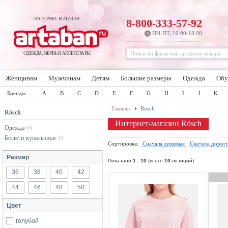
ИНТЕРНЕТ-МАГАЗИН
8-800-333-57-92
ПН-ПТ, 10:00-18:00
ОДЕЖДА, ОБУВЬ И АКСЕССУАРЫ
Женщинам
Мужчинам
Детям
Большие размеры
Одежда
Обу
Бренды:
A
B
C
D
E
F
G
H
I
J
K
Главная
Rösch
Rösch
Интернет-магазин Rösch
Одежда
(5)
Белье и купальники
(5)
Сортировка:
Сначала дешевые
Сначала дорог
Размер
Показано
1
-
10
(всего
10
позиций)
36
38
40
42
44
46
48
50
Цвет
голубой