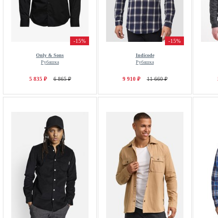
-15%
-15%
Only & Sons
Indicode
Рубашка
Рубашка
5 835 ₽
6 865 ₽
9 910 ₽
11 660 ₽