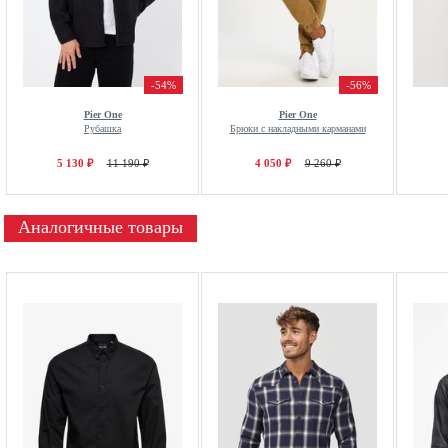
-54%
-56%
Pier One
Pier One
Рубашка
Брюки с накладными карманами
5 130 ₽
11 190 ₽
4 050 ₽
9 260 ₽
Аналогичные товары