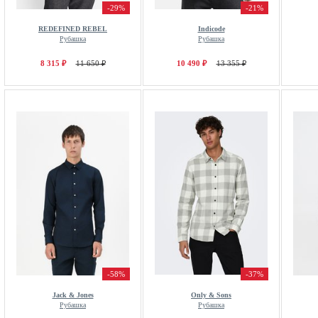
-29%
-21%
REDEFINED REBEL
Indicode
Рубашка
Рубашка
8 315 ₽
11 650 ₽
10 490 ₽
13 355 ₽
-58%
-37%
Jack & Jones
Only & Sons
Рубашка
Рубашка