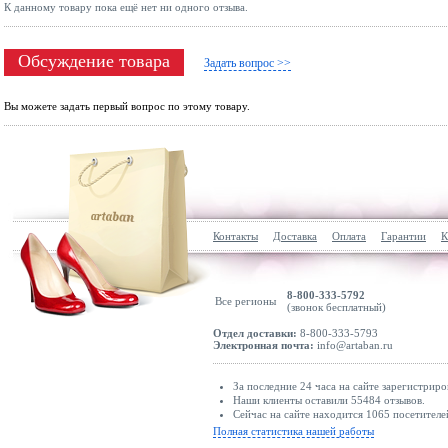
К данному товару пока ещё нет ни одного отзыва.
Обсуждение товара
Задать вопрос >>
Вы можете задать первый вопрос по этому товару.
Контакты
Доставка
Оплата
Гарантии
К
8-800-333-5792
Все регионы
(звонок бесплатный)
Отдел доставки:
8-800-333-5793
Электронная почта:
info@artaban.ru
За последние 24 часа на сайте зарегистриро
Наши клиенты оставили 55484 отзывов.
Сейчас на сайте находится 1065 посетителе
Полная статистика нашей работы