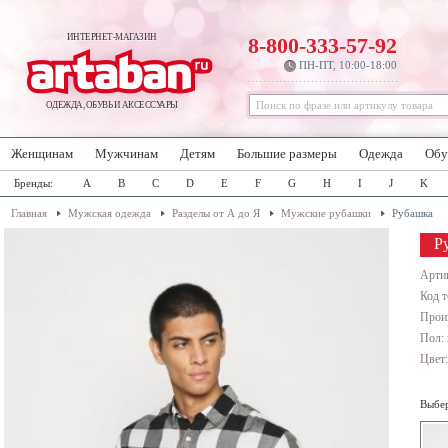
ИНТЕРНЕТ-МАГАЗИН
8-800-333-57-92
ПН-ПТ, 10:00-18:00
ОДЕЖДА, ОБУВЬ И АКСЕССУАРЫ
Женщинам
Мужчинам
Детям
Большие размеры
Одежда
Обу
Бренды:
A
B
C
D
E
F
G
H
I
J
K
Главная
Мужская одежда
Разделы от А до Я
Мужские рубашки
Рубашка
Р
Арти
Код т
Прои
Пол:
Цвет
Выбер