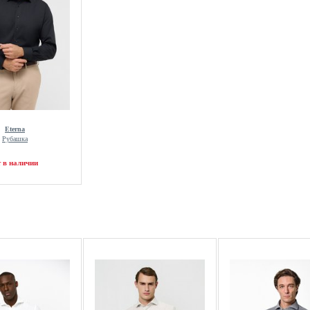
Eterna
Рубашка
т в наличии