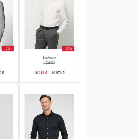
-2%
-15%
Profuomo
Рубашка
0 ₽
16 210 ₽
19 070 ₽