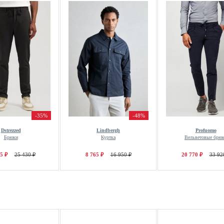
-35%
-48%
Dstrezzed
Lindbergh
Profuomo
Брюки
Куртка
Вельветовые брю
5 ₽
25 430 ₽
8 765 ₽
16 950 ₽
20 770 ₽
33 92