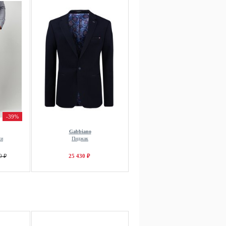
-39%
Gabbiano
ки
Пиджак
0 ₽
25 430 ₽