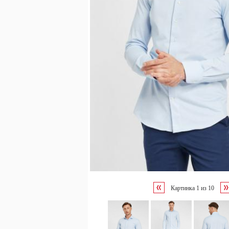
Картинка
1
из
10