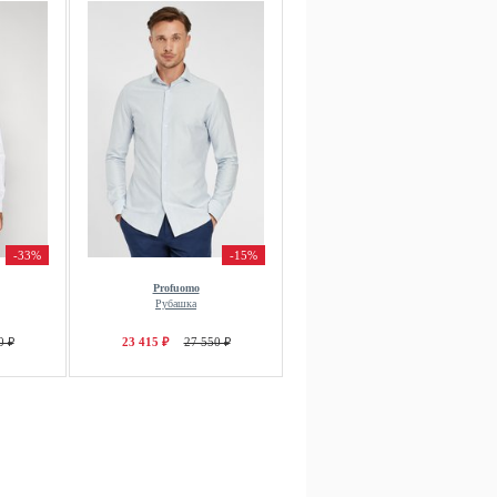
-33%
-15%
Profuomo
Рубашка
0 ₽
23 415 ₽
27 550 ₽