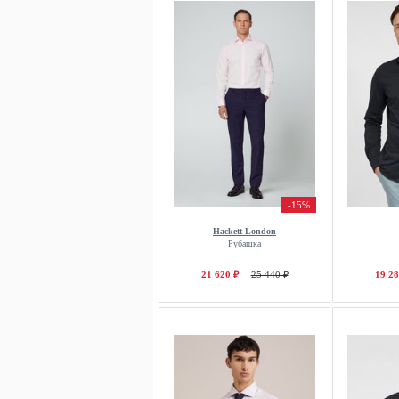
-15%
Hackett London
Рубашка
21 620 ₽
25 440 ₽
19 28