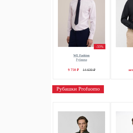
-33%
WE Fashion
Рубашка
9 750 ₽
14 630 ₽
не
Рубашки Profuomo