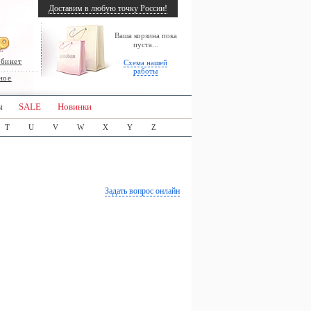
Доставим в любую точку России!
Ваша корзина пока
пуста...
абинет
Схема нашей
работы
ное
ы
SALE
Новинки
T
U
V
W
X
Y
Z
Задать вопрос онлайн