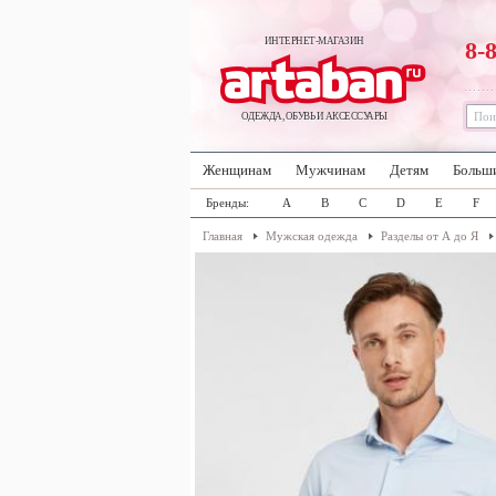
ИНТЕРНЕТ-МАГАЗИН
8-
ОДЕЖДА, ОБУВЬ И АКСЕССУАРЫ
Женщинам
Мужчинам
Детям
Больш
Бренды:
A
B
C
D
E
F
Главная
Мужская одежда
Разделы от А до Я