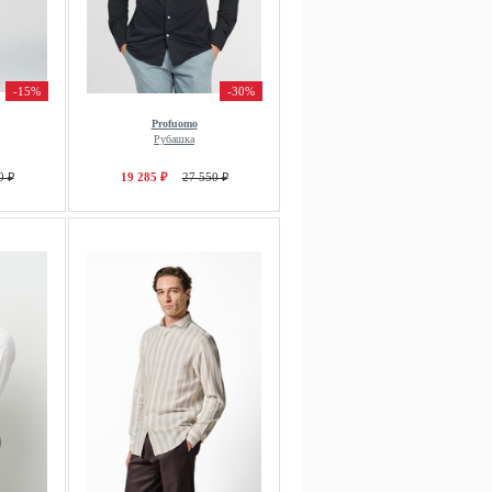
-15%
-30%
Profuomo
Рубашка
0 ₽
19 285 ₽
27 550 ₽