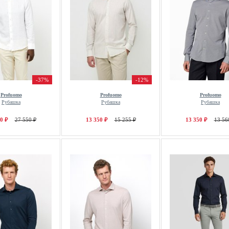
-37%
-12%
Profuomo
Profuomo
Profuomo
Рубашка
Рубашка
Рубашка
0 ₽
27 550 ₽
13 350 ₽
15 255 ₽
13 350 ₽
13 56