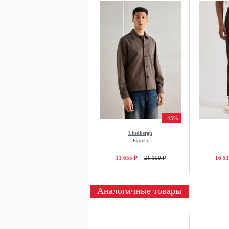
-45%
Lindbergh
Куртка
11 655 ₽
21 190 ₽
16 53
Аналогичные товары