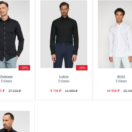
-30%
-16%
Profuomo
S.oliver
BOSS
Рубашка
Рубашка
Рубашка
5 ₽
27 550 ₽
9 750 ₽
11 660 ₽
16 950 ₽
25 43