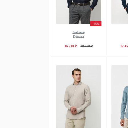
-15%
Profuomo
Рубашка
16 210 ₽
19 070 ₽
12 45