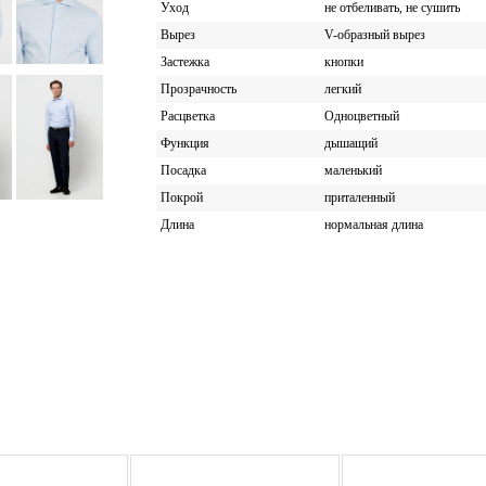
Уход
не отбеливать, не сушить
Вырез
V-образный вырез
Застежка
кнопки
Прозрачность
легкий
Расцветка
Одноцветный
Функция
дышащий
Посадка
маленький
Покрой
приталенный
Длина
нормальная длина