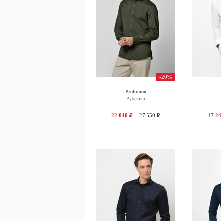
-20%
Profuomo
Рубашка
22 040 ₽
27 550 ₽
17 24