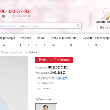
800-333-57-92
ПН-ПТ, 10:00-18:00
Личный к
Избран
ие размеры
Одежда
Обувь
Белье и купальники
Сумки и аксессуар
G
H
I
J
K
L
M
N
O
P
Q
R
S
Мужские рубашки
Рубашка
Рубашка Profuomo
Артикул:
PRI22D03C-K11
Код товара:
34661283-Z
Производитель:
Profuomo
Пол: мужской
Цвет:
синий
Выберите цвет: