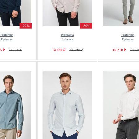
-27%
-30%
Profuomo
Profuomo
Profuomo
Рубашка
Рубашка
Рубашка
5 ₽
16 950 ₽
14 830 ₽
21 190 ₽
16 210 ₽
19 07