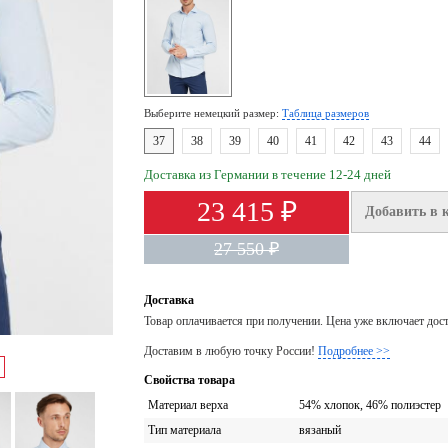
Выберите немецкий размер:
Таблица размеров
37
38
39
40
41
42
43
44
Доставка из Германии в течение 12-24 дней
23 415 ₽
Добавить в 
27 550 ₽
Доставка
Товар оплачивается при получении. Цена уже включает дос
Доставим в любую точку России!
Подробнее >>
Свойства товара
Материал верха
54% хлопок, 46% полиэстер
Тип материала
вязаный