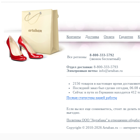
Контакты
Доставка
Оплата
Гарантии
К
8-800-333-5792
Все регионы
(звонок бесплатный)
Отдел доставки:
8-800-333-5793
Электронная почта:
info@artaban.ru
2156 товаров в настоящее время доставляю
Последний заказ был сделан сегодня, 06.08 
Сейчас в пути из Германии находится 412 т
Полная статистика нашей работы
Если вы все еще сомневаетесь, стоит ли делать 
выгодно.
Политика ООО "Артабана" в отношении обрабо
Copyright © 2010-2026 Artaban.ru — интернет-