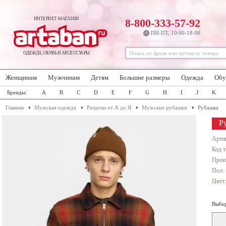
ИНТЕРНЕТ-МАГАЗИН
8-800-333-57-92
ПН-ПТ, 10:00-18:00
ОДЕЖДА, ОБУВЬ И АКСЕССУАРЫ
Женщинам
Мужчинам
Детям
Большие размеры
Одежда
Обу
Бренды:
A
B
C
D
E
F
G
H
I
J
K
Главная
Мужская одежда
Разделы от А до Я
Мужские рубашки
Рубашка
Р
Арти
Код т
Прои
Пол:
Цвет
Выбер