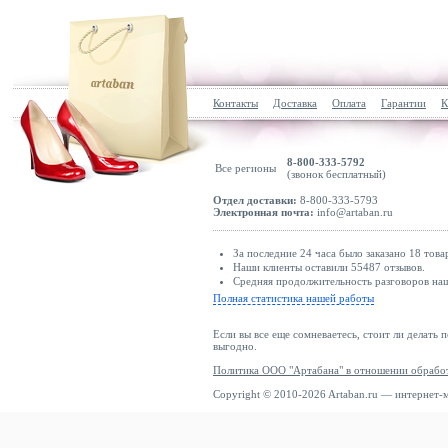
Контакты
Доставка
Оплата
Гарантии
К
8-800-333-5792
Все регионы
(звонок бесплатный)
Отдел доставки:
8-800-333-5793
Электронная почта:
info@artaban.ru
За последние 24 часа было заказано 18 това
Наши клиенты оставили 55487 отзывов.
Средняя продолжительность разговоров наш
Полная статистика нашей работы
Если вы все еще сомневаетесь, стоит ли делать 
выгодно.
Политика ООО "Артабана" в отношении обрабо
Copyright © 2010-2026 Artaban.ru — интернет-