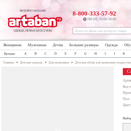
ИНТЕРНЕТ-МАГАЗИН
8-800-333-57-92
ПН-ПТ, 10:00-18:00
ОДЕЖДА, ОБУВЬ И АКСЕССУАРЫ
Женщинам
Мужчинам
Детям
Большие размеры
Одежда
Обу
Бренды:
A
B
C
D
E
F
G
H
I
J
K
Главная
Детская одежда
Для мальчиков
Детская обувь для мальчиков подростко
С
Арти
Код т
Прои
Пол: 
Цвет
Выбер