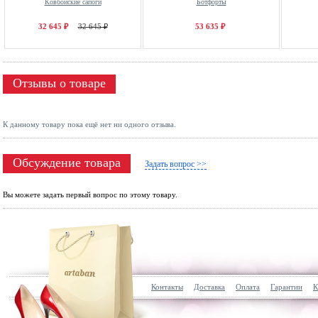
Ковбойские сапоги
Ботфорты
32 645 ₽
32 645 ₽
53 635 ₽
Отзывы о товаре
К данному товару пока ещё нет ни одного отзыва.
Обсуждение товара
Задать вопрос >>
Вы можете задать первый вопрос по этому товару.
Контакты
Доставка
Оплата
Гарантии
К