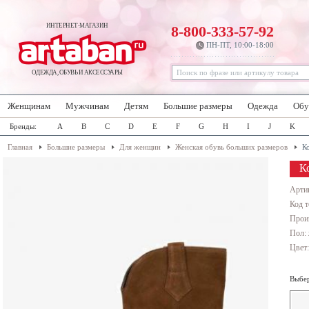
ИНТЕРНЕТ-МАГАЗИН
8-800-333-57-92
ПН-ПТ, 10:00-18:00
ОДЕЖДА, ОБУВЬ И АКСЕССУАРЫ
Женщинам
Мужчинам
Детям
Большие размеры
Одежда
Обу
Бренды:
A
B
C
D
E
F
G
H
I
J
K
Главная
Большие размеры
Для женщин
Женская обувь больших размеров
К
К
Арти
Код т
Прои
Пол:
Цвет
Выбер