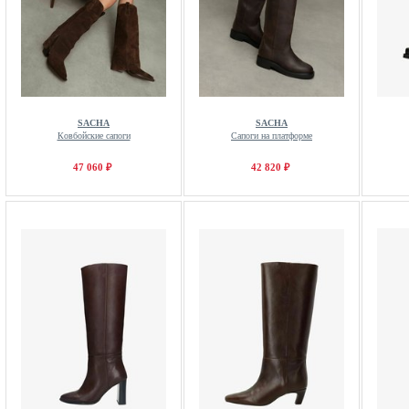
SACHA
SACHA
Ковбойские сапоги
Сапоги на платформе
47 060 ₽
42 820 ₽