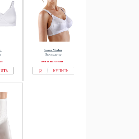
n
Sassa Moden
р
Бюстгальтер
ии
нет в наличии
ПИТЬ
КУПИТЬ