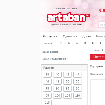
ИНТЕРНЕТ-МАГАЗИН
8-
ОДЕЖДА, ОБУВЬ И АКСЕССУАРЫ
Женщинам
Мужчинам
Детям
Больш
Бренды:
A
B
C
D
E
F
Главная
Sassa Moden
Интерн
Белье и купальники
(6)
Сортировка
Размер
Показано
1
-
38
40
42
44
46
48
50
70
75
80
85
90
95
100
105
110
115