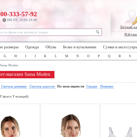
800-333-57-92
ПН-ПТ, 10:00-18:00
Личный к
Избран
ие размеры
Одежда
Обувь
Белье и купальники
Сумки и аксессуар
G
H
I
J
K
L
M
N
O
P
Q
R
S
Sassa Moden
ет-магазин Sassa Moden
:
Сначала дешевые
Сначала дорогие
По популярности
Скидки
Новинки
7
(всего
7
позиций)