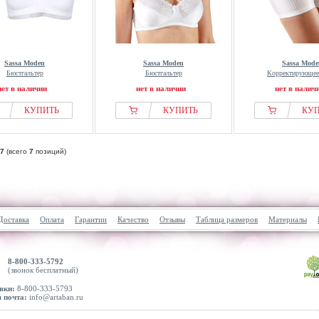
Sassa Moden
Sassa Moden
Sassa Mode
Бюстгальтер
Бюстгальтер
Корректирующее
нет в наличии
нет в наличии
нет в налич
КУПИТЬ
КУПИТЬ
КУ
7
(всего
7
позиций)
Доставка
Оплата
Гарантии
Качество
Отзывы
Таблица размеров
Материалы
8-800-333-5792
(звонок бесплатный)
вки:
8-800-333-5793
 почта:
info@artaban.ru