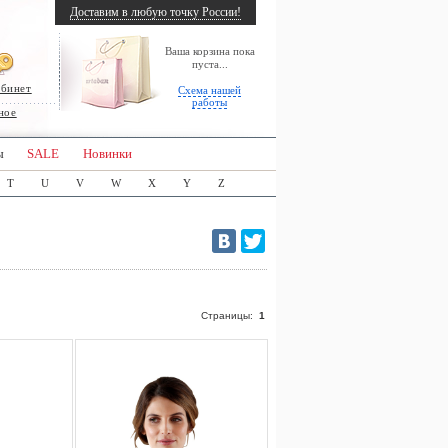
Доставим в любую точку России!
Ваша корзина пока
пуста...
абинет
Схема нашей
работы
ное
ы
SALE
Новинки
T
U
V
W
X
Y
Z
Страницы:
1