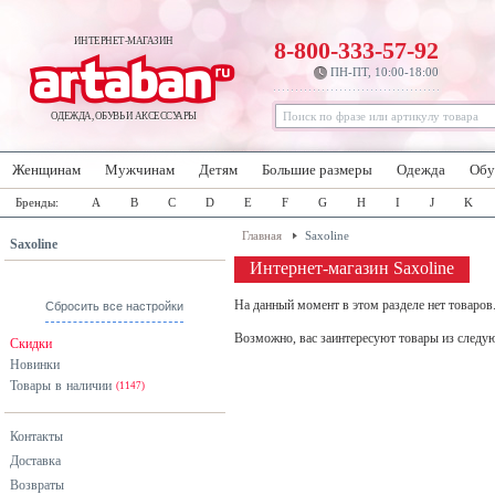
ИНТЕРНЕТ-МАГАЗИН
8-800-333-57-92
ПН-ПТ, 10:00-18:00
ОДЕЖДА, ОБУВЬ И АКСЕССУАРЫ
Женщинам
Мужчинам
Детям
Большие размеры
Одежда
Обу
Бренды:
A
B
C
D
E
F
G
H
I
J
K
Главная
Saxoline
Saxoline
Интернет-магазин Saxoline
На данный момент в этом разделе нет товаров
Сбросить все настройки
Возможно, вас заинтересуют товары из следу
Скидки
Новинки
Товары в наличии
(1147)
Контакты
Доставка
Возвраты