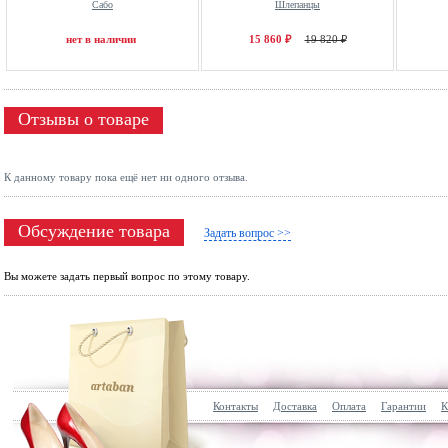
Сабо
Шлепанцы
нет в наличии
15 860 ₽
19 820 ₽
Отзывы о товаре
К данному товару пока ещё нет ни одного отзыва.
Обсуждение товара
Задать вопрос >>
Вы можете задать первый вопрос по этому товару.
Контакты
Доставка
Оплата
Гарантии
К