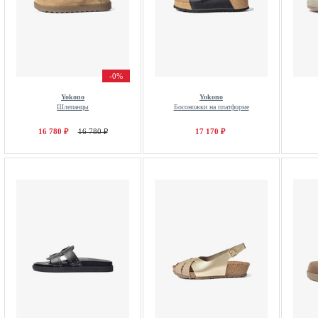
-0%
Yokono
Yokono
Шлепанцы
Босоножки на платформе
16 780 ₽
16 780 ₽
17 170 ₽