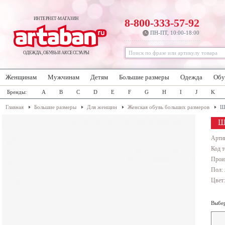
ИНТЕРНЕТ-МАГАЗИН
8-800-333-57-92
ПН-ПТ, 10:00-18:00
ОДЕЖДА, ОБУВЬ И АКСЕССУАРЫ
Женщинам
Мужчинам
Детям
Большие размеры
Одежда
Обу
Бренды:
A
B
C
D
E
F
G
H
I
J
K
Главная
Большие размеры
Для женщин
Женская обувь больших размеров
Ш
Ш
Арти
Код т
Прои
Пол:
Цвет
Выбер