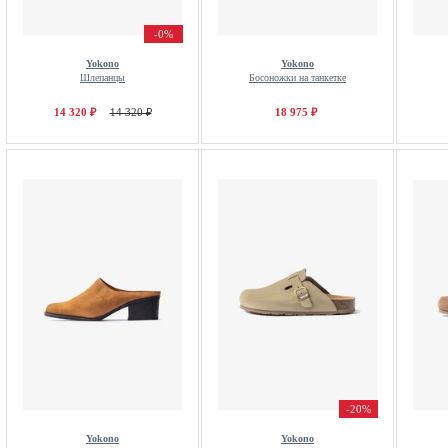
-0%
Yokono
Yokono
Шлепанцы
Босоножки на танкетке
14 320 ₽
14 320 ₽
18 975 ₽
-20%
Yokono
Yokono