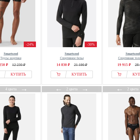
-24%
-30%
Smartwool
Smartwool
Smartwool
Трусы шортики
Спортивное белье
Спортивная толс
250 ₽
12 230 ₽
14 830 ₽
21 190 ₽
19 915 ₽
28 
КУПИТЬ
КУПИТЬ
КУ
←
→
←
→
←
4 цвета
2 цвета
2 цвета