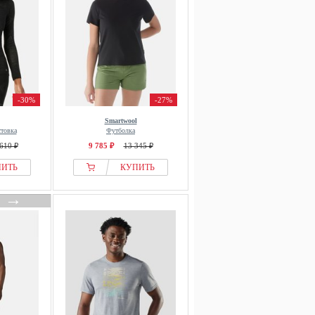
-30%
-27%
Smartwool
товка
Футболка
610 ₽
9 785 ₽
13 345 ₽
ПИТЬ
КУПИТЬ
→