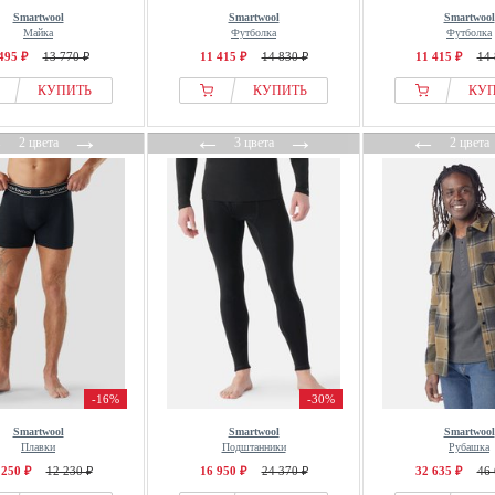
Smartwool
Smartwool
Smartwool
Майка
Футболка
Футболка
495 ₽
13 770 ₽
11 415 ₽
14 830 ₽
11 415 ₽
14 
КУПИТЬ
КУПИТЬ
КУ
←
→
←
→
←
2 цвета
3 цвета
2 цвета
-16%
-30%
Smartwool
Smartwool
Smartwool
Плавки
Подштанники
Рубашка
 250 ₽
12 230 ₽
16 950 ₽
24 370 ₽
32 635 ₽
46 