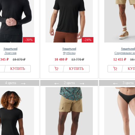
-30%
-24%
Smartwool
Smartwool
Smartwool
Лонгслив
Футболка
Спортивныве 
 345 ₽
19 070 ₽
10 480 ₽
13 770 ₽
12 455 ₽
16 
КУПИТЬ
КУПИТЬ
КУ
←
→
←
→
←
4 цвета
2 цвета
3 цвета