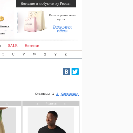
Доставим в любую точку России!
Ваша корзина пока
пуста...
абинет
Схема нашей
работы
ное
ы
SALE
Новинки
T
U
V
W
X
Y
Z
Страницы:
1
2
Следующая
→
←
→
4 цвета