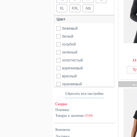
XL
XXL
б/р
Цвет
бежевый
белый
голубой
зеленый
золотистый
13
коричневый
красный
оранжевый
розовый
Сбросить все настройки
серый
Скидки
синий
Новинки
Товары в наличии
фиолетовый
(1144)
хаки
Контакты
черный
Доставка