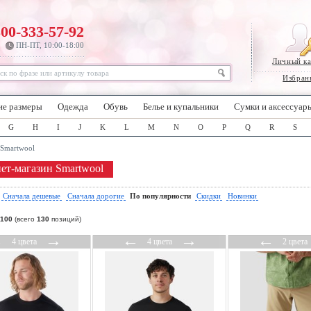
800-333-57-92
ПН-ПТ, 10:00-18:00
Личный к
Избран
ие размеры
Одежда
Обувь
Белье и купальники
Сумки и аксессуар
G
H
I
J
K
L
M
N
O
P
Q
R
S
Smartwool
ет-магазин Smartwool
:
Сначала дешевые
Сначала дорогие
По популярности
Скидки
Новинки
100
(всего
130
позиций)
←
→
←
→
←
4 цвета
4 цвета
2 цвета