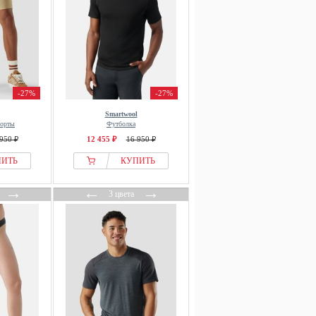
-27%
-27%
Smartwool
шорты
Футболка
950 ₽
12 455 ₽
16 950 ₽
ПИТЬ
КУПИТЬ
→
←
→
3 цвета