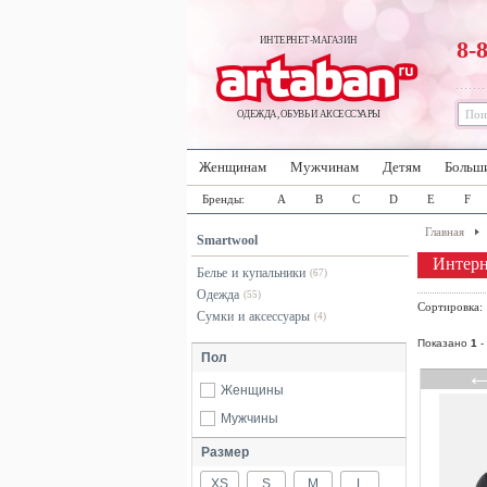
ИНТЕРНЕТ-МАГАЗИН
8-
ОДЕЖДА, ОБУВЬ И АКСЕССУАРЫ
Женщинам
Мужчинам
Детям
Больш
Бренды:
A
B
C
D
E
F
Главная
Smartwool
Интерн
Белье и купальники
(67)
Одежда
(55)
Сортировка
Сумки и аксессуары
(4)
Показано
1
-
Пол
Женщины
Мужчины
Размер
XS
S
M
L