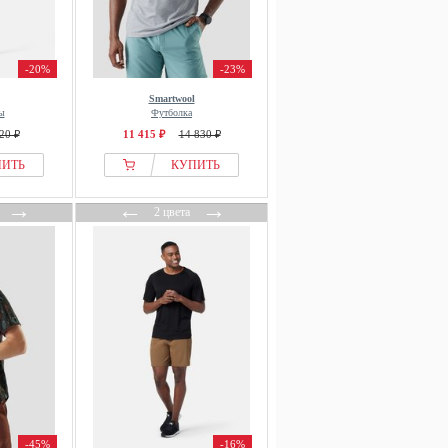
-20%
-23%
Smartwool
ы
Футболка
20 ₽
11 415 ₽
14 830 ₽
ПИТЬ
КУПИТЬ
→
←
→
2 цвета
-45%
-16%