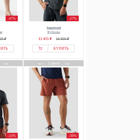
-47%
-27%
Smartwool
ни
Футболка
20 ₽
12 455 ₽
16 950 ₽
ПИТЬ
КУПИТЬ
→
←
→
2 цвета
-23%
-30%