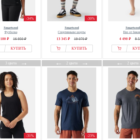
-34%
-30%
Smartwool
Smartwool
Smartwool
Футболка
Спортивныве шорты
Низ от бики
 180 ₽
16 950 ₽
13 345 ₽
19 070 ₽
4 490 ₽
8 5
КУПИТЬ
КУПИТЬ
КУ
←
→
←
→
←
3 цвета
2 цвета
2 цвета
-31%
-23%