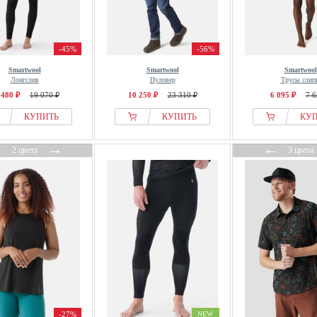
-45%
-56%
Smartwool
Smartwool
Smartwool
Лонгслив
Пуловер
Трусы слип
 480 ₽
19 070 ₽
10 250 ₽
23 310 ₽
6 095 ₽
7 6
КУПИТЬ
КУПИТЬ
КУ
←
→
←
2 цвета
3 цвета
-27%
NEW