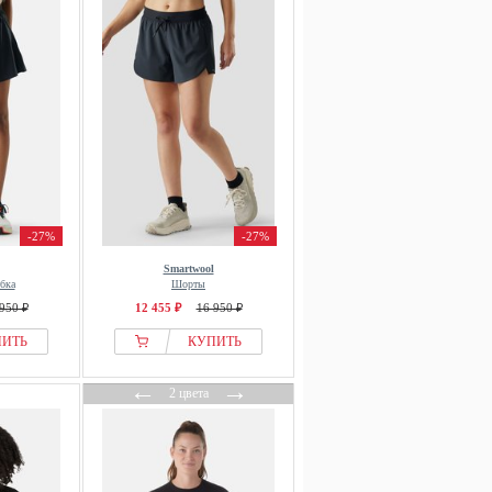
-27%
-27%
Smartwool
бка
Шорты
950 ₽
12 455 ₽
16 950 ₽
ПИТЬ
КУПИТЬ
←
→
2 цвета