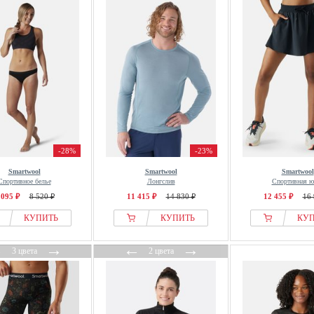
-28%
-23%
Smartwool
Smartwool
Smartwool
Спортивное белье
Лонгслив
Спортивная ю
 095 ₽
8 520 ₽
11 415 ₽
14 830 ₽
12 455 ₽
16 
КУПИТЬ
КУПИТЬ
КУ
←
→
←
→
3 цвета
2 цвета