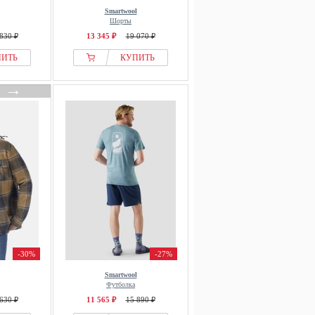
Smartwool
Шорты
830 ₽
13 345 ₽
19 070 ₽
ПИТЬ
КУПИТЬ
→
-30%
-27%
Smartwool
Футболка
630 ₽
11 565 ₽
15 890 ₽