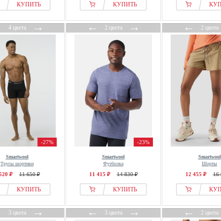
КУПИТЬ
КУПИТЬ
КУ
←
→
←
→
←
4 цвета
2 цвета
2 цвета
-27%
-23%
Smartwool
Smartwool
Smartwool
Трусы шортики
Футболка
Шорты
520 ₽
11 650 ₽
11 415 ₽
14 830 ₽
12 455 ₽
16 
КУПИТЬ
КУПИТЬ
КУ
←
→
←
→
←
3 цвета
3 цвета
2 цвета