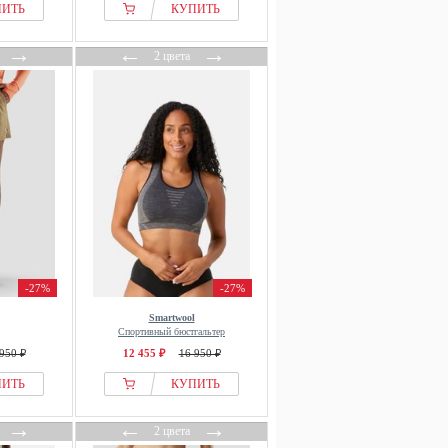
ПИТЬ
КУПИТЬ
→
←
→
2 цвета
-27%
-27%
Smartwool
Спортивный бюстгальтер
950 ₽
12 455 ₽
16 950 ₽
ПИТЬ
КУПИТЬ
→
←
→
2 цвета