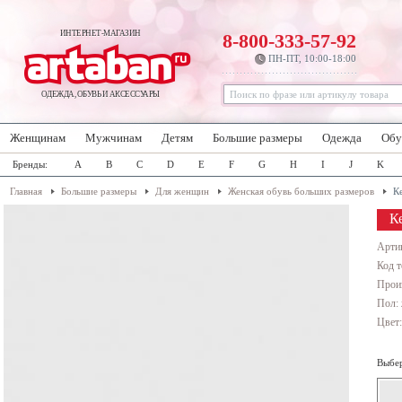
ИНТЕРНЕТ-МАГАЗИН
8-800-333-57-92
ПН-ПТ, 10:00-18:00
ОДЕЖДА, ОБУВЬ И АКСЕССУАРЫ
Женщинам
Мужчинам
Детям
Большие размеры
Одежда
Обу
Бренды:
A
B
C
D
E
F
G
H
I
J
K
Главная
Большие размеры
Для женщин
Женская обувь больших размеров
К
К
Арти
Код т
Прои
Пол:
Цвет
Выбер