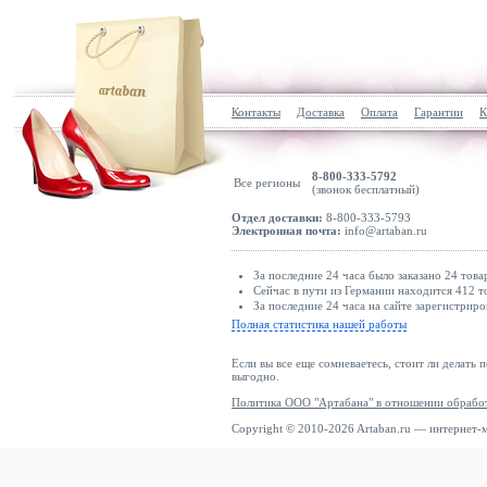
Контакты
Доставка
Оплата
Гарантии
К
8-800-333-5792
Все регионы
(звонок бесплатный)
Отдел доставки:
8-800-333-5793
Электронная почта:
info@artaban.ru
За последние 24 часа было заказано 24 това
Сейчас в пути из Германии находится 412 т
За последние 24 часа на сайте зарегистриро
Полная статистика нашей работы
Если вы все еще сомневаетесь, стоит ли делать 
выгодно.
Политика ООО "Артабана" в отношении обрабо
Copyright © 2010-2026 Artaban.ru — интернет-