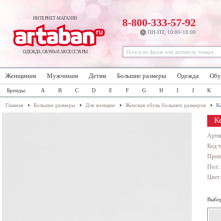
ИНТЕРНЕТ-МАГАЗИН
8-800-333-57-92
ПН-ПТ, 10:00-18:00
ОДЕЖДА, ОБУВЬ И АКСЕССУАРЫ
Женщинам
Мужчинам
Детям
Большие размеры
Одежда
Обу
Бренды:
A
B
C
D
E
F
G
H
I
J
K
Главная
Большие размеры
Для женщин
Женская обувь больших размеров
К
К
Арти
Код т
Прои
Пол:
Цвет
Выбер