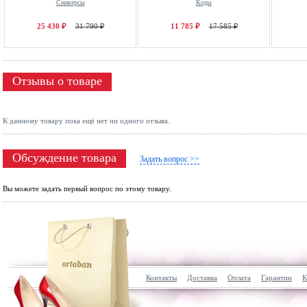
Сникерсы
Кеды
25 430 ₽
31 790 ₽
11 785 ₽
17 585 ₽
Отзывы о товаре
К данному товару пока ещё нет ни одного отзыва.
Обсуждение товара
Задать вопрос >>
Вы можете задать первый вопрос по этому товару.
Контакты
Доставка
Оплата
Гарантии
К