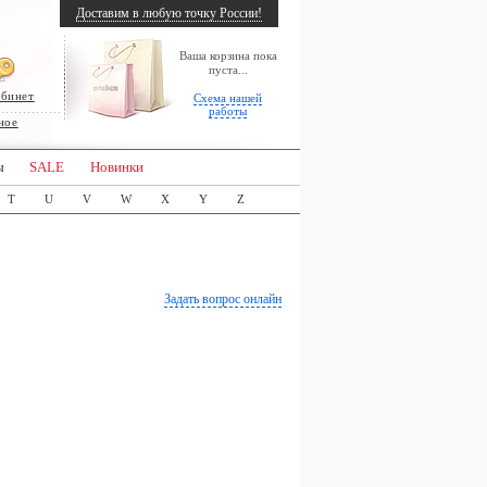
Доставим в любую точку России!
Ваша корзина пока
пуста...
абинет
Схема нашей
работы
ное
ы
SALE
Новинки
T
U
V
W
X
Y
Z
Задать вопрос онлайн