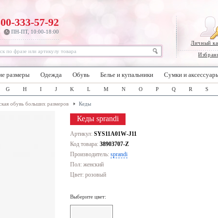
800-333-57-92
ПН-ПТ, 10:00-18:00
Личный к
Избран
ие размеры
Одежда
Обувь
Белье и купальники
Сумки и аксессуар
G
H
I
J
K
L
M
N
O
P
Q
R
S
кая обувь больших размеров
Кеды
Кеды sprandi
Артикул:
SYS11A01W-J11
Код товара:
38903707-Z
Производитель:
sprandi
Пол: женский
Цвет:
розовый
Выберите цвет: