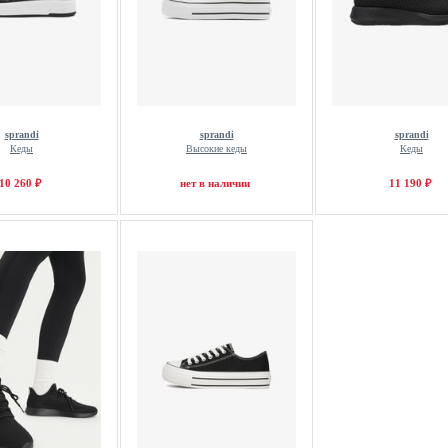
sprandi
sprandi
sprandi
Кеды
Высокие кеды
Кеды
10 260 ₽
нет в наличии
11 190 ₽