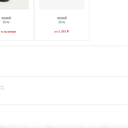
sprandi
sprandi
Кеды
Кеды
т в наличии
от 5 295 ₽
 >>