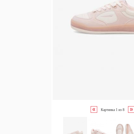
Картинка
1
из
8