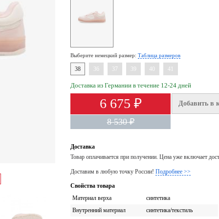
Выберите немецкий размер:
Таблица размеров
38
36
37
39
40
41
Доставка из Германии в течение 12-24 дней
6 675 ₽
Добавить в 
8 530 ₽
Доставка
Товар оплачивается при получении. Цена уже включает дос
Доставим в любую точку России!
Подробнее >>
Свойства товара
Материал верха
синтетика
Внутренний материал
синтетика/текстиль