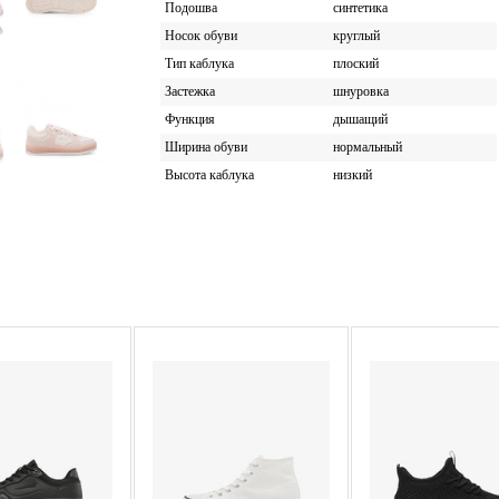
Подошва
синтетика
Носок обуви
круглый
Тип каблука
плоский
Застежка
шнуровка
Функция
дышащий
Ширина обуви
нормальный
Высота каблука
низкий