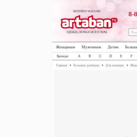
ИНТЕРНЕТ-МАГАЗИН
8-
ОДЕЖДА, ОБУВЬ И АКСЕССУАРЫ
Женщинам
Мужчинам
Детям
Больш
Бренды:
A
B
C
D
E
F
Главная
Большие размеры
Для женщин
Женс