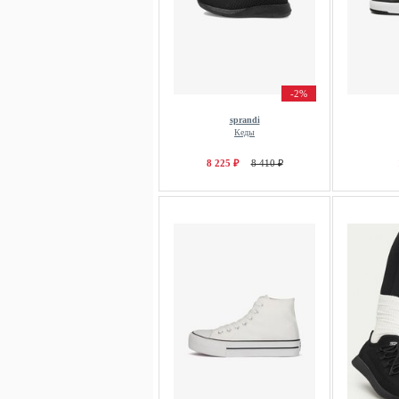
-2%
sprandi
Кеды
8 225 ₽
8 410 ₽