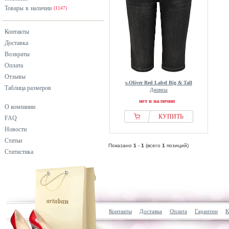
Товары в наличии
(1147)
Контакты
Доставка
Возвраты
Оплата
Отзывы
s.Oliver Red Label Big & Tall
Таблица размеров
Джинсы
нет в наличии
О компании
КУПИТЬ
FAQ
Новости
Статьи
Показано
1
-
1
(всего
1
позиций)
Статистика
Контакты
Доставка
Оплата
Гарантии
К