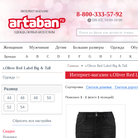
ИНТЕРНЕТ-МАГАЗИН
8-800-333-57-92
ПН-ПТ, 10:00-18:00
ОДЕЖДА, ОБУВЬ И АКСЕССУАРЫ
Женщинам
Мужчинам
Детям
Большие размеры
Одежда
Обу
Бренды:
A
B
C
D
E
F
G
H
I
J
K
Главная
s.Oliver Red Label Big & Tall
s.Oliver Red Label Big & Tall
Интернет-магазин s.Oliver Red L
Одежда
(1)
Сортировка:
Сначала дешевые
Сначала дорог
Размер
Показано
1
-
1
(всего
1
позиций)
44
46
48
50
52
54
Сбросить все настройки
Скидки
Новинки