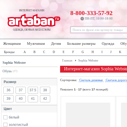
ИНТЕРНЕТ-МАГАЗИН
8-800-333-57-92
ПН-ПТ, 10:00-18:00
ОДЕЖДА, ОБУВЬ И АКСЕССУАРЫ
Женщинам
Мужчинам
Детям
Большие размеры
Одежда
Обу
Бренды:
A
B
C
D
E
F
G
H
I
J
K
Главная
Sophia Webster
Sophia Webster
Интернет-магазин Sophia Webste
Обувь
(17)
Сортировка:
Сначала дешевые
Сначала дорог
Размер
Показано
1
-
17
(всего
17
позиций)
36
37
37.5
38
39
40
41
42
Цвет
белый
золотистый