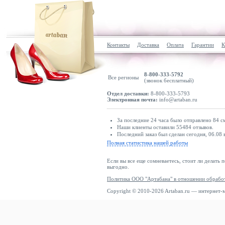
Контакты
Доставка
Оплата
Гарантии
К
8-800-333-5792
Все регионы
(звонок бесплатный)
Отдел доставки:
8-800-333-5793
Электронная почта:
info@artaban.ru
За последние 24 часа было отправлено 84 с
Наши клиенты оставили 55484 отзывов.
Последний заказ был сделан сегодня, 06.08 
Полная статистика нашей работы
Если вы все еще сомневаетесь, стоит ли делать 
выгодно.
Политика ООО "Артабана" в отношении обрабо
Copyright © 2010-2026 Artaban.ru — интернет-