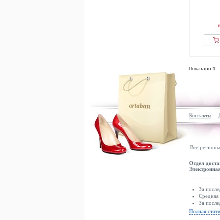
Показано
1
-
Контакты
Все регионы
Отдел доста
Электронная
За после
Средняя 
За после
Полная стат