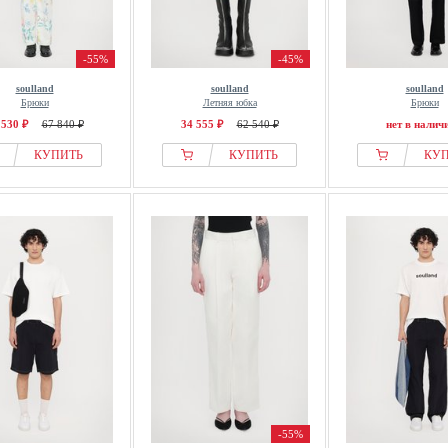
-55%
-45%
soulland
soulland
soulland
Брюки
Летняя юбка
Брюки
 530 ₽
67 840 ₽
34 555 ₽
62 540 ₽
нет в налич
КУПИТЬ
КУПИТЬ
КУ
-55%