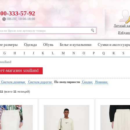
800-333-57-92
ПН-ПТ, 10:00-18:00
Личный к
Избран
ие размеры
Одежда
Обувь
Белье и купальники
Сумки и аксессуар
G
H
I
J
K
L
M
N
O
P
Q
R
S
soulland
ет-магазин soulland
:
Сначала дешевые
Сначала дорогие
По популярности
Скидки
Новинки
11
(всего
11
позиций)