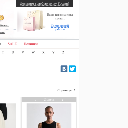
Доставим в любую точку России!
Ваша корзина пока
пуста...
абинет
Схема нашей
работы
ное
ы
SALE
Новинки
T
U
V
W
X
Y
Z
Страницы:
1
←
→
2 цвета