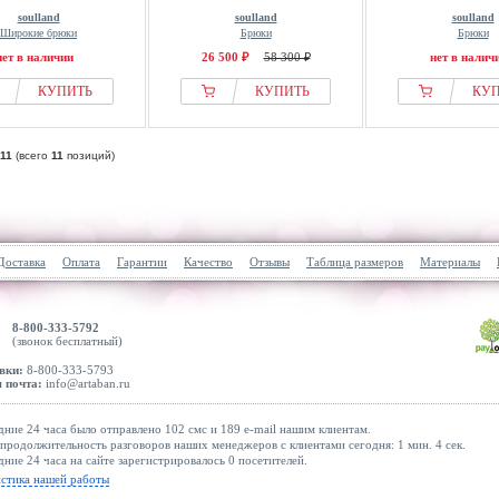
soulland
soulland
soulland
Широкие брюки
Брюки
Брюки
нет в наличии
26 500 ₽
58 300 ₽
нет в налич
КУПИТЬ
КУПИТЬ
КУ
11
(всего
11
позиций)
Доставка
Оплата
Гарантии
Качество
Отзывы
Таблица размеров
Материалы
8-800-333-5792
(звонок бесплатный)
вки:
8-800-333-5793
 почта:
info@artaban.ru
дние 24 часа было отправлено 102 смс и 189 e-mail нашим клиентам.
продолжительность разговоров наших менеджеров с клиентами сегодня: 1 мин. 4 сек.
дние 24 часа на сайте зарегистрировалось 0 посетителей.
истика нашей работы