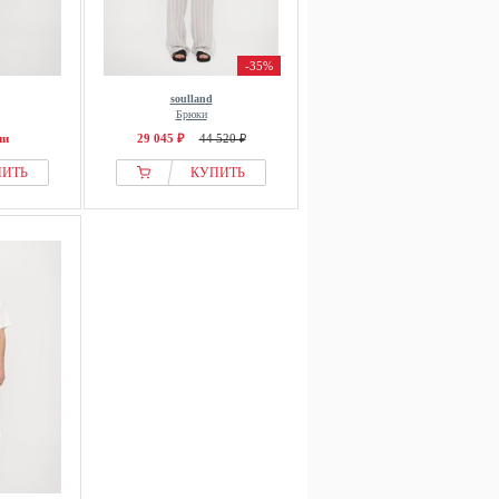
-35%
soulland
Брюки
ии
29 045 ₽
44 520 ₽
ПИТЬ
КУПИТЬ