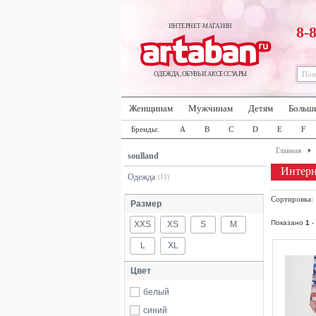
ИНТЕРНЕТ-МАГАЗИН
8-
ОДЕЖДА, ОБУВЬ И АКСЕССУАРЫ
Женщинам
Мужчинам
Детям
Больш
Бренды:
A
B
C
D
E
F
Главная
soulland
Интерн
Одежда
(11)
Сортировка
Размер
Показано
1
-
XXS
XS
S
M
L
XL
Цвет
белый
синий