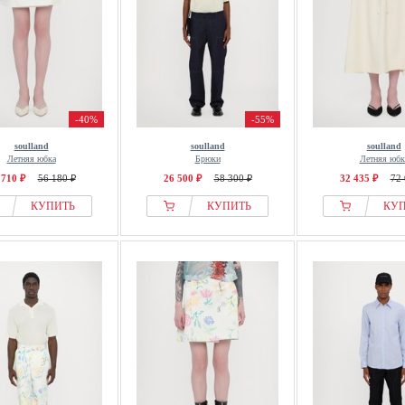
-40%
-55%
soulland
soulland
soulland
Летняя юбка
Брюки
Летняя юбк
 710 ₽
56 180 ₽
26 500 ₽
58 300 ₽
32 435 ₽
72 
КУПИТЬ
КУПИТЬ
КУ