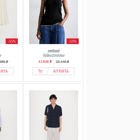
-55%
-53%
soulland
а
Майка-борцовка
080 ₽
12 020 ₽
25 440 ₽
ПИТЬ
КУПИТЬ