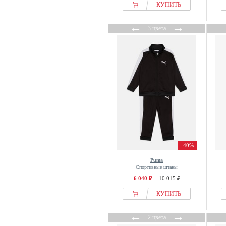
КУПИТЬ
←
→
3 цвета
-40%
Puma
Спортивные штаны
6 040 ₽
10 015 ₽
КУПИТЬ
←
→
2 цвета