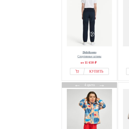
Didriksons
Спортивные штаны
от 11 650 ₽
КУПИТЬ
←
→
4 цвета