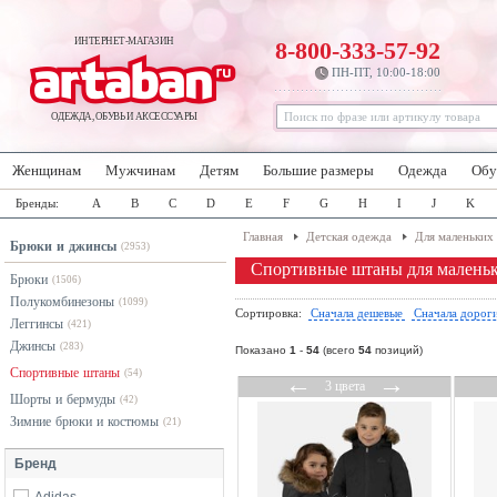
ИНТЕРНЕТ-МАГАЗИН
8-800-333-57-92
ПН-ПТ, 10:00-18:00
ОДЕЖДА, ОБУВЬ И АКСЕССУАРЫ
Женщинам
Мужчинам
Детям
Большие размеры
Одежда
Обу
Бренды:
A
B
C
D
E
F
G
H
I
J
K
Главная
Детская одежда
Для маленьких
Брюки и джинсы
(2953)
Спортивные штаны для маленьк
Брюки
(1506)
Полукомбинезоны
(1099)
Сортировка:
Сначала дешевые
Сначала дорог
Леггинсы
(421)
Джинсы
(283)
Показано
1
-
54
(всего
54
позиций)
Спортивные штаны
(54)
←
→
3 цвета
Шорты и бермуды
(42)
Зимние брюки и костюмы
(21)
Бренд