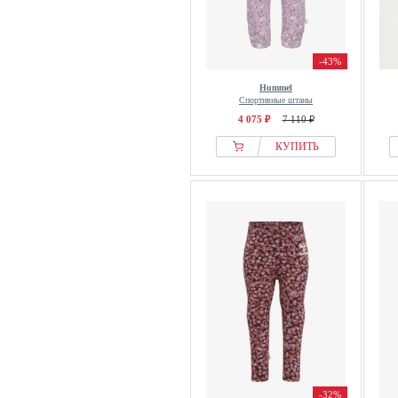
-43%
Hummel
Спортивные штаны
4 075 ₽
7 110 ₽
КУПИТЬ
-32%