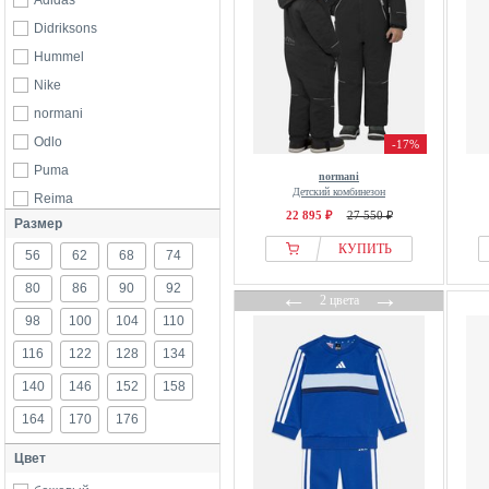
Adidas
Didriksons
Hummel
Nike
normani
Odlo
-17%
Puma
normani
Детский комбинезон
Reima
22 895 ₽
27 550 ₽
Размер
Swedemount
КУПИТЬ
56
The North Face
62
68
74
TROLLKIDS
80
86
90
92
←
→
2 цвета
98
100
104
110
116
122
128
134
140
146
152
158
164
170
176
Цвет