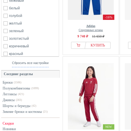
бежевый
белый
голубой
-16%
желтый
Adidas
Спортивные штаны
зеленый
9 740 ₽
11 650 ₽
золотистый
КУПИТЬ
коричневый
красный
оранжевый
Сбросить все настройки
розовый
Соседние разделы
серый
Брюки
(1506)
синий
Полукомбинезоны
(1099)
фиолетовый
Леггинсы
(421)
хаки
Джинсы
(283)
Шорты и бермуды
(42)
черный
Зимние брюки и костюмы
(21)
Скидки
NEW
Новинки