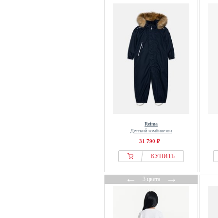
Reima
Детский комбинезон
31 790 ₽
КУПИТЬ
←
→
3 цвета