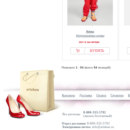
Reima
Непромокаемые штаны
нет в наличии
КУПИТЬ
Показано
1
-
54
(всего
54
позиций)
Контакты
Доставка
Оплата
Гарантии
К
8-800-333-5792
Все регионы
(звонок бесплатный)
Отдел доставки:
8-800-333-5793
Электронная почта:
info@artaban.ru