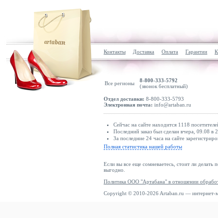
Контакты
Доставка
Оплата
Гарантии
К
8-800-333-5792
Все регионы
(звонок бесплатный)
Отдел доставки:
8-800-333-5793
Электронная почта:
info@artaban.ru
Сейчас на сайте находится 1118 посетителе
Последний заказ был сделан вчера, 09.08 в 
За последние 24 часа на сайте зарегистриро
Полная статистика нашей работы
Если вы все еще сомневаетесь, стоит ли делать 
выгодно.
Политика ООО "Артабана" в отношении обрабо
Copyright © 2010-2026 Artaban.ru — интернет-