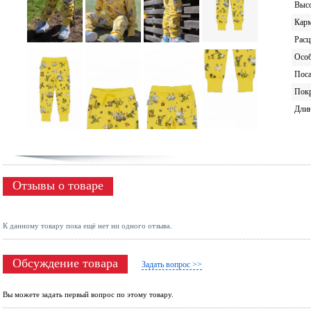
Высо
Кар
Расц
Особ
Поса
Пок
Дли
Отзывы о товаре
К данному товару пока ещё нет ни одного отзыва.
Обсуждение товара
Задать вопрос >>
Вы можете задать первый вопрос по этому товару.