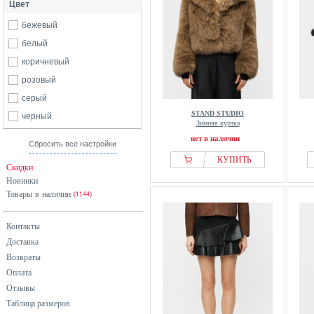
Цвет
бежевый
белый
коричневый
розовый
серый
STAND STUDIO
черный
Зимняя куртка
нет в наличии
Сбросить все настройки
КУПИТЬ
Скидки
Новинки
Товары в наличии
(1144)
Контакты
Доставка
Возвраты
Оплата
Отзывы
Таблица размеров