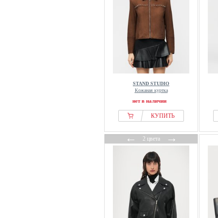
STAND STUDIO
Кожаная куртка
нет в наличии
КУПИТЬ
←
→
2 цвета