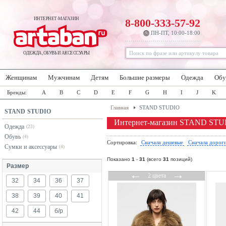
ИНТЕРНЕТ-МАГАЗИН
8-800-333-57-92
ПН-ПТ, 10:00-18:00
ОДЕЖДА, ОБУВЬ И АКСЕССУАРЫ
Женщинам
Мужчинам
Детям
Большие размеры
Одежда
Обу
Бренды:
A
B
C
D
E
F
G
H
I
J
K
Главная
STAND STUDIO
STAND STUDIO
Интернет-магазин STAND ST
Одежда
(23)
Обувь
(4)
Сортировка:
Сначала дешевые
Сначала дорог
Сумки и аксессуары
(4)
Показано
1
-
31
(всего
31
позиций)
Размер
←
→
2 цвета
32
34
36
37
38
39
40
41
42
44
б/р