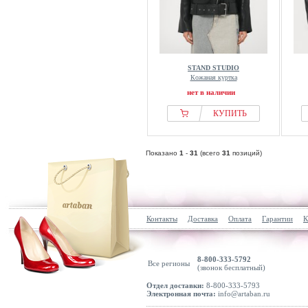
STAND STUDIO
Кожаная куртка
нет в наличии
КУПИТЬ
Показано
1
-
31
(всего
31
позиций)
Контакты
Доставка
Оплата
Гарантии
К
8-800-333-5792
Все регионы
(звонок бесплатный)
Отдел доставки:
8-800-333-5793
Электронная почта:
info@artaban.ru