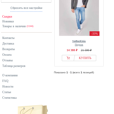
Сбросить все настройки
Скидки
Новинки
Товары в наличии
(1144)
-33%
Контакты
SteffenKlein
Доставка
Пиджак
Возвраты
14 380 ₽
21 590 ₽
Оплата
КУПИТЬ
Отзывы
Таблица размеров
Показано
1
-
1
(всего
1
позиций)
О компании
FAQ
Новости
Статьи
Статистика