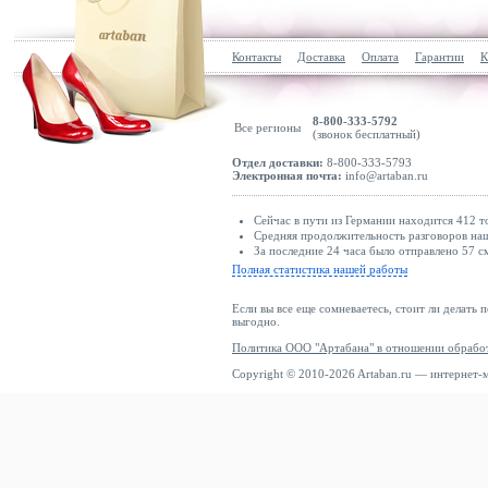
Контакты
Доставка
Оплата
Гарантии
К
8-800-333-5792
Все регионы
(звонок бесплатный)
Отдел доставки:
8-800-333-5793
Электронная почта:
info@artaban.ru
Сейчас в пути из Германии находится 412 т
Средняя продолжительность разговоров наш
За последние 24 часа было отправлено 57 с
Полная статистика нашей работы
Если вы все еще сомневаетесь, стоит ли делать 
выгодно.
Политика ООО "Артабана" в отношении обрабо
Copyright © 2010-2026 Artaban.ru — интернет-