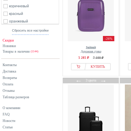
коричневый
красный
оранжевый
розовый
Сбросить все настройки
серый
-26%
Скидки
синий
Новинки
Suitsuit
Товары в наличии
фиолетовый
Дорожная сумка
(1144)
5 285 ₽
7 100 ₽
черный
Контакты
КУПИТЬ
Доставка
Возвраты
←
→
3 цвета
Оплата
Отзывы
Таблица размеров
О компании
FAQ
Новости
Статьи