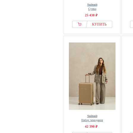
Suitsuit
Сумка
25 430 ₽
КУПИТЬ
Suitsuit
Набор чемоданов
42 390 ₽