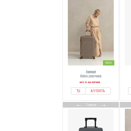
NEW
Suitsuit
Набор чемоданов
нет в наличии
КУПИТЬ
←
→
3 цвета