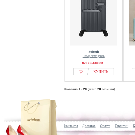
Suitsuit
Набор чемоданов
нет в наличии
КУПИТЬ
Показано
1
-
28
(всего
28
позиций)
Контакты
Доставка
Оплата
Гарантии
К