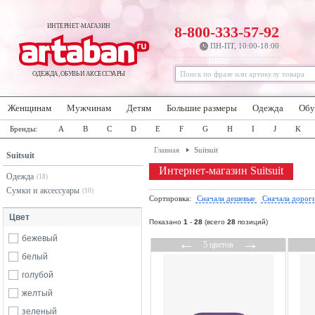
ИНТЕРНЕТ-МАГАЗИН
8-800-333-57-92
ПН-ПТ, 10:00-18:00
ОДЕЖДА, ОБУВЬ И АКСЕССУАРЫ
Женщинам
Мужчинам
Детям
Большие размеры
Одежда
Обу
Бренды:
A
B
C
D
E
F
G
H
I
J
K
Главная
Suitsuit
Suitsuit
Интернет-магазин Suitsuit
Одежда
(18)
Сумки и аксессуары
(10)
Сортировка:
Сначала дешевые
Сначала дорог
Цвет
Показано
1
-
28
(всего
28
позиций)
бежевый
←
→
5 цветов
белый
голубой
желтый
зеленый