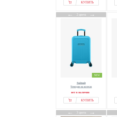
КУПИТЬ
←
→
2 цвета
NEW
Suitsuit
Чемодан на колесах
нет в наличии
КУПИТЬ
←
→
3 цвета