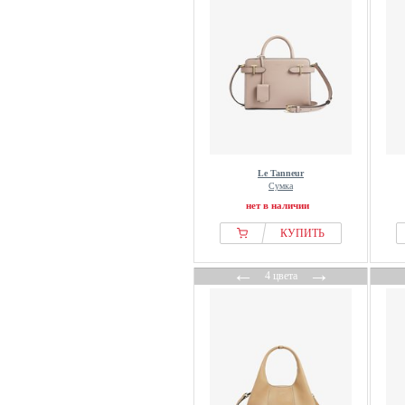
Le Tanneur
Сумка
нет в наличии
КУПИТЬ
←
→
4 цвета