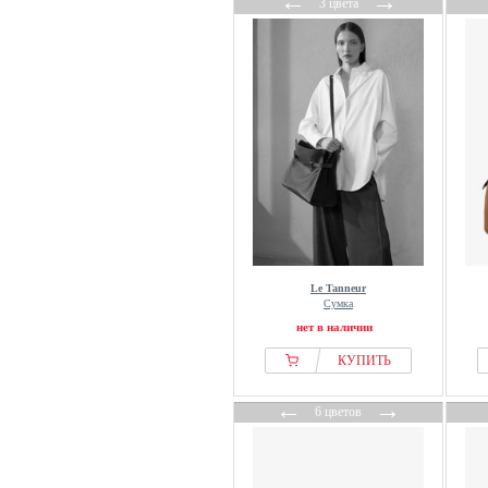
←
→
3 цвета
Le Tanneur
Сумка
нет в наличии
КУПИТЬ
←
→
6 цветов