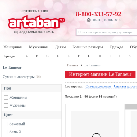
ИНТЕРНЕТ-МАГАЗИН
8-800-333-57-92
ПН-ПТ, 10:00-18:00
ОДЕЖДА, ОБУВЬ И АКСЕССУАРЫ
Женщинам
Мужчинам
Детям
Большие размеры
Одежда
Обу
Бренды:
A
B
C
D
E
F
G
H
I
J
K
Главная
Le Tanneur
Le Tanneur
Интернет-магазин Le Tanneur
Сумки и аксессуары
(96)
Сортировка:
Сначала дешевые
Сначала дорог
Пол
Показано
1
-
96
(всего
96
позиций)
Женщины
Мужчины
Цвет
бежевый
белый