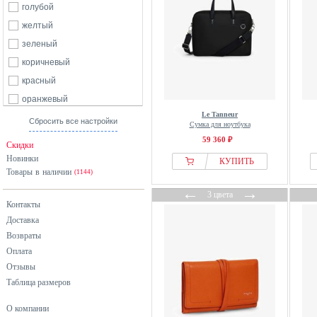
голубой
желтый
зеленый
коричневый
красный
оранжевый
Le Tanneur
розовый
Сбросить все настройки
Сумка для ноутбука
серый
59 360 ₽
Скидки
синий
Новинки
КУПИТЬ
Товары в наличии
фиолетовый
(1144)
←
→
хаки
3 цвета
Контакты
черный
Доставка
Возвраты
Оплата
Отзывы
Таблица размеров
О компании