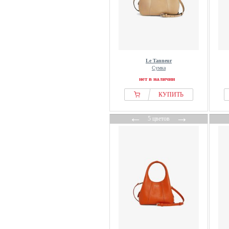
Le Tanneur
Сумка
нет в наличии
КУПИТЬ
←
→
5 цветов