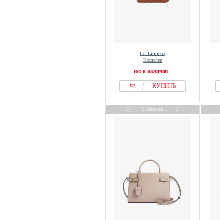
Le Tanneur
Кошелек
нет в наличии
КУПИТЬ
←
→
5 цветов