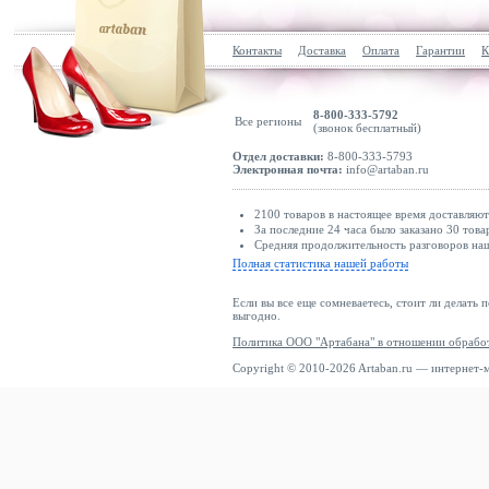
Контакты
Доставка
Оплата
Гарантии
К
8-800-333-5792
Все регионы
(звонок бесплатный)
Отдел доставки:
8-800-333-5793
Электронная почта:
info@artaban.ru
2100 товаров в настоящее время доставляю
За последние 24 часа было заказано 30 това
Средняя продолжительность разговоров наш
Полная статистика нашей работы
Если вы все еще сомневаетесь, стоит ли делать 
выгодно.
Политика ООО "Артабана" в отношении обрабо
Copyright © 2010-2026 Artaban.ru — интернет-