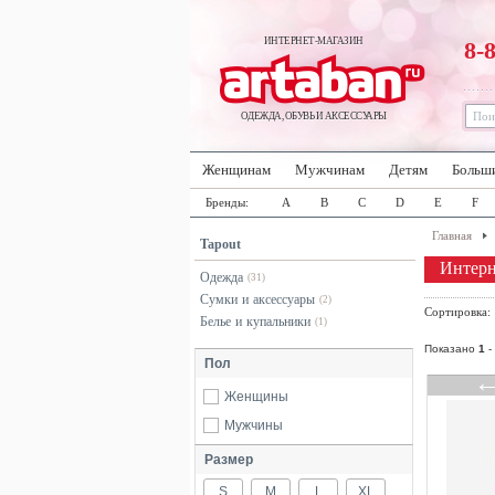
ИНТЕРНЕТ-МАГАЗИН
8-
ОДЕЖДА, ОБУВЬ И АКСЕССУАРЫ
Женщинам
Мужчинам
Детям
Больш
Бренды:
A
B
C
D
E
F
Главная
Tapout
Интерн
Одежда
(31)
Сумки и аксессуары
(2)
Сортировка
Белье и купальники
(1)
Показано
1
-
Пол
Женщины
Мужчины
Размер
S
M
L
XL