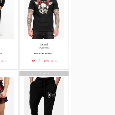
Tapout
Футболка
ии
нет в наличии
ПИТЬ
КУПИТЬ
←
→
3 цвета