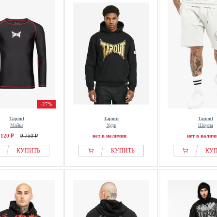
-27%
Tapout
Tapout
Tapout
Майка
Худи
Шорты
 120 ₽
9 750 ₽
нет в наличии
нет в налич
КУПИТЬ
КУПИТЬ
КУ