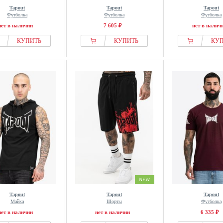
Tapout
Tapout
Tapout
Футболка
Футболка
Футболка
нет в наличии
7 605 ₽
нет в налич
КУПИТЬ
КУПИТЬ
КУ
NEW
Tapout
Tapout
Tapout
Майка
Шорты
Футболка
нет в наличии
нет в наличии
6 335 ₽