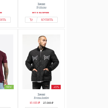
Tapout
Футболка
ии
нет в наличии
ПИТЬ
КУПИТЬ
NEW
-45%
Tapout
Куртка бомбер
15 155 ₽
27 560 ₽