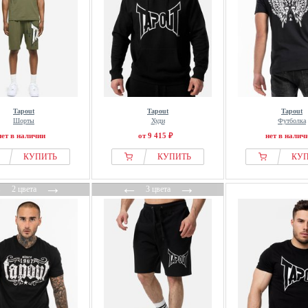
Tapout
Tapout
Tapout
Шорты
Худи
Футболка
нет в наличии
от 9 415 ₽
нет в налич
КУПИТЬ
КУПИТЬ
КУ
←
→
←
→
2 цвета
3 цвета