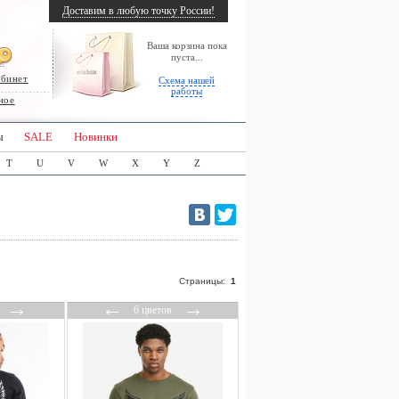
Доставим в любую точку России!
Ваша корзина пока
пуста...
абинет
Схема нашей
работы
ное
ы
SALE
Новинки
T
U
V
W
X
Y
Z
Страницы:
1
→
←
→
6 цветов