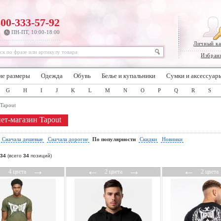
800-333-57-92
ПН-ПТ, 10:00-18:00
Личный к
Избран
ие размеры
Одежда
Обувь
Белье и купальники
Сумки и аксессуар
G
H
I
J
K
L
M
N
O
P
Q
R
S
Tapout
ет-магазин Tapout
:
Сначала дешевые
Сначала дорогие
По популярности
Скидки
Новинки
34
(всего
34
позиций)
←
→
←
→
←
4 цвета
2 цвета
2 цвета