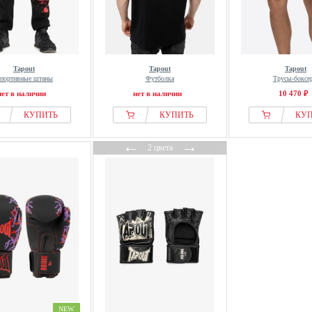
Tapout
Tapout
Tapout
портивные штаны
Футболка
Трусы-боксе
нет в наличии
нет в наличии
10 470 ₽
КУПИТЬ
КУПИТЬ
КУ
←
→
2 цвета
NEW