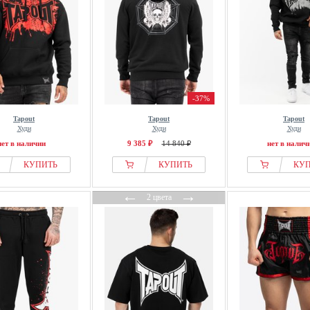
-37%
Tapout
Tapout
Tapout
Худи
Худи
Худи
нет в наличии
9 385 ₽
14 840 ₽
нет в налич
КУПИТЬ
КУПИТЬ
КУ
←
→
2 цвета