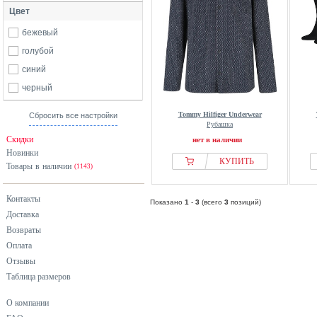
Цвет
бежевый
голубой
синий
черный
Tommy Hilfiger Underwear
Сбросить все настройки
Рубашка
Скидки
нет в наличии
Новинки
КУПИТЬ
Товары в наличии
(1143)
Контакты
Показано
1
-
3
(всего
3
позиций)
Доставка
Возвраты
Оплата
Отзывы
Таблица размеров
О компании