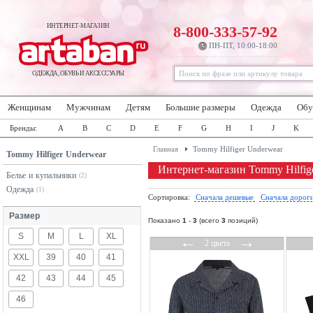
ИНТЕРНЕТ-МАГАЗИН
8-800-333-57-92
ПН-ПТ, 10:00-18:00
ОДЕЖДА, ОБУВЬ И АКСЕССУАРЫ
Женщинам
Мужчинам
Детям
Большие размеры
Одежда
Обу
Бренды:
A
B
C
D
E
F
G
H
I
J
K
Главная
Tommy Hilfiger Underwear
Tommy Hilfiger Underwear
Интернет-магазин Tommy Hilfig
Белье и купальники
(2)
Одежда
(1)
Сортировка:
Сначала дешевые
Сначала дорог
Размер
Показано
1
-
3
(всего
3
позиций)
S
M
L
XL
←
→
2 цвета
XXL
39
40
41
42
43
44
45
46