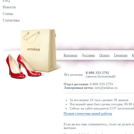
FAQ
Новости
Статьи
Статистика
Контакты
Доставка
Оплата
Гарантии
К
8-800-333-5792
Все регионы
(звонок бесплатный)
Отдел доставки:
8-800-333-5793
Электронная почта:
info@artaban.ru
За последние 24 часа сделано 36 заказов.
Последний заказ был сделан сегодня, 06.08 
Сейчас на сайте находится 1137 посетителе
Полная статистика нашей работы
Если вы все еще сомневаетесь, стоит ли делать 
выгодно.