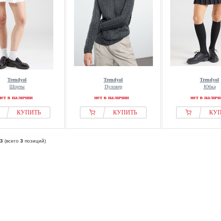
Trendyol
Trendyol
Trendyol
Шорты
Пуловер
Юбка
нет в наличии
нет в наличии
нет в налич
КУПИТЬ
КУПИТЬ
КУ
3
(всего
3
позиций)