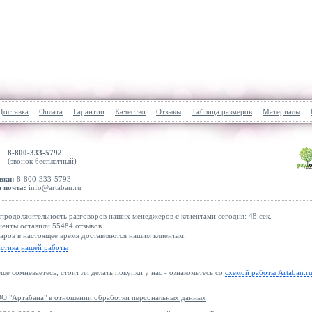
Доставка
Оплата
Гарантии
Качество
Отзывы
Таблица размеров
Материалы
8-800-333-5792
(звонок бесплатный)
вки:
8-800-333-5793
 почта:
info@artaban.ru
продолжительность разговоров наших менеджеров с клиентами сегодня: 48 сек.
енты оставили 55484 отзывов.
аров в настоящее время доставляются нашим клиентам.
истика нашей работы
еще сомневаетесь, стоит ли делать покупки у нас - ознакомьтесь со
схемой работы Artaban.r
О "Артабана" в отношении обработки персональных данных