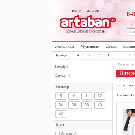
ИНТЕРНЕТ-МАГАЗИН
8-
ОДЕЖДА, ОБУВЬ И АКСЕССУАРЫ
Женщинам
Мужчинам
Детям
Больш
Бренды:
A
B
C
D
E
F
Главная
Trendyol
Интерн
Одежда
(3)
Сортировка
Размер
Показано
1
-
S
M
L
32
34
36
38
40
42
Цвет
бежевый