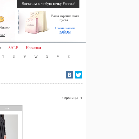
Доставим в любую точку России!
Ваша корзина пока
пуста...
абинет
Схема нашей
работы
ное
ы
SALE
Новинки
T
U
V
W
X
Y
Z
Страницы:
1
→