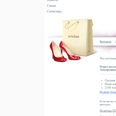
Новости
Статьи
Статистика
Контакты
Все регионы
Отдел доста
Электронная
Средняя 
Наши кли
2100 тов
Полная стат
Если вы все 
выгодно.
Политика ОО