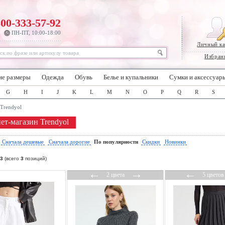
800-333-57-92
ПН-ПТ, 10:00-18:00
Личный к
Избран
ие размеры
Одежда
Обувь
Белье и купальники
Сумки и аксессуар
G
H
I
J
K
L
M
N
O
P
Q
R
S
Trendyol
ет-магазин Trendyol
:
Сначала дешевые
Сначала дорогие
По популярности
Скидки
Новинки
3
(всего
3
позиций)
←
→
←
2 цвета
5 цветов