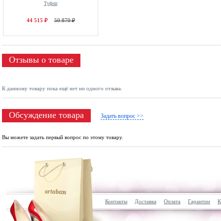
Туфли
44 515 ₽
50 870 ₽
Отзывы о товаре
К данному товару пока ещё нет ни одного отзыва.
Обсуждение товара
Задать вопрос >>
Вы можете задать первый вопрос по этому товару.
Контакты
Доставка
Оплата
Гарантии
К