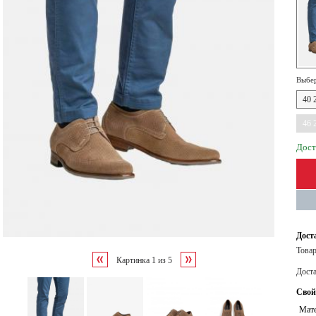
Выбер
40 
46 
Дост
Дост
Товар
Картинка
1
из
5
Дост
Свой
Мате