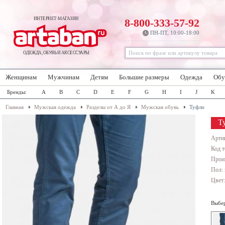
ИНТЕРНЕТ-МАГАЗИН
8-800-333-57-92
ПН-ПТ, 10:00-18:00
ОДЕЖДА, ОБУВЬ И АКСЕССУАРЫ
Женщинам
Мужчинам
Детям
Большие размеры
Одежда
Обу
Бренды:
A
B
C
D
E
F
G
H
I
J
K
Главная
Мужская одежда
Разделы от А до Я
Мужская обувь
Туфли
Т
Арти
Код т
Прои
Пол:
Цвет
Выбер