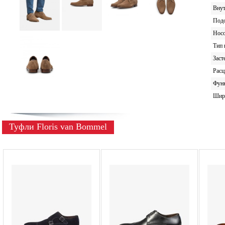
Внут
Под
Носо
Тип 
Заст
Расц
Фун
Шир
Туфли Floris van Bommel