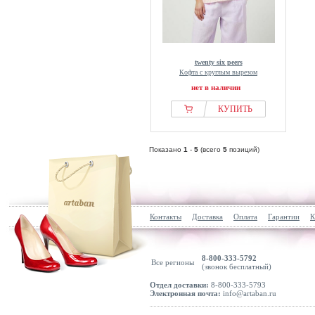
twenty six peers
Кофта с круглым вырезом
нет в наличии
КУПИТЬ
Показано
1
-
5
(всего
5
позиций)
Контакты
Доставка
Оплата
Гарантии
К
8-800-333-5792
Все регионы
(звонок бесплатный)
Отдел доставки:
8-800-333-5793
Электронная почта:
info@artaban.ru