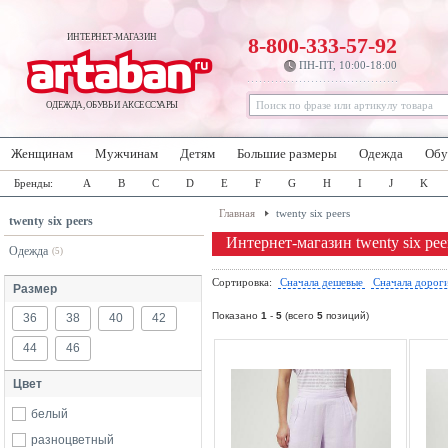
ИНТЕРНЕТ-МАГАЗИН
8-800-333-57-92
ПН-ПТ, 10:00-18:00
ОДЕЖДА, ОБУВЬ И АКСЕССУАРЫ
Женщинам
Мужчинам
Детям
Большие размеры
Одежда
Обу
Бренды:
A
B
C
D
E
F
G
H
I
J
K
Главная
twenty six peers
twenty six peers
Интернет-магазин twenty six pee
Одежда
(5)
Сортировка:
Сначала дешевые
Сначала дорог
Размер
Показано
1
-
5
(всего
5
позиций)
36
38
40
42
44
46
Цвет
белый
разноцветный