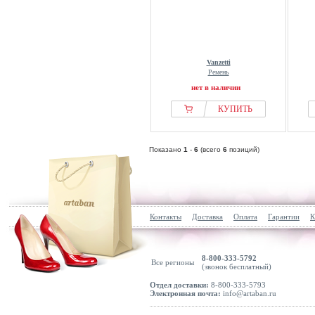
Vanzetti
Ремень
нет в наличии
КУПИТЬ
Показано
1
-
6
(всего
6
позиций)
Контакты
Доставка
Оплата
Гарантии
К
8-800-333-5792
Все регионы
(звонок бесплатный)
Отдел доставки:
8-800-333-5793
Электронная почта:
info@artaban.ru