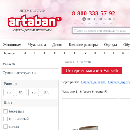
ИНТЕРНЕТ-МАГАЗИН
8-800-333-57-92
ПН-ПТ, 10:00-18:00
ОДЕЖДА, ОБУВЬ И АКСЕССУАРЫ
Женщинам
Мужчинам
Детям
Большие размеры
Одежда
Обу
Бренды:
A
B
C
D
E
F
G
H
I
J
K
Главная
Vanzetti
Vanzetti
Интернет-магазин Vanzetti
Сумки и аксессуары
(6)
Сортировка:
Сначала дешевые
Сначала дорог
Размер
Показано
1
-
6
(всего
6
позиций)
75
85
95
105
Цвет
бежевый
коричневый
синий