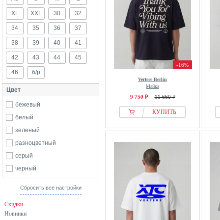
XL
XXL
30
32
34
35
36
37
38
39
40
41
42
43
44
45
-16%
46
б/р
Vertere Berlin
Майка
Цвет
9 750 ₽
11 660 ₽
бежевый
КУПИТЬ
белый
зеленый
разноцветный
серый
черный
Сбросить все настройки
Скидки
Новинки