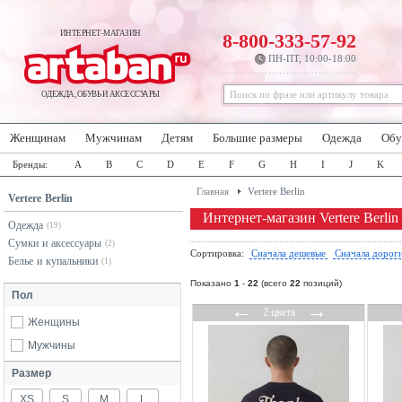
ИНТЕРНЕТ-МАГАЗИН
8-800-333-57-92
ПН-ПТ, 10:00-18:00
ОДЕЖДА, ОБУВЬ И АКСЕССУАРЫ
Женщинам
Мужчинам
Детям
Большие размеры
Одежда
Обу
Бренды:
A
B
C
D
E
F
G
H
I
J
K
Главная
Vertere Berlin
Vertere Berlin
Интернет-магазин Vertere Berlin
Одежда
(19)
Сумки и аксессуары
(2)
Сортировка:
Сначала дешевые
Сначала дорог
Белье и купальники
(1)
Показано
1
-
22
(всего
22
позиций)
Пол
←
→
2 цвета
Женщины
Мужчины
Размер
XS
S
M
L