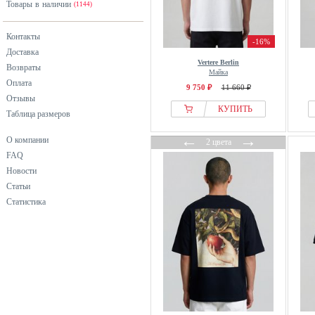
Товары в наличии
(1144)
Контакты
-16%
Доставка
Vertere Berlin
Возвраты
Майка
Оплата
9 750 ₽
11 660 ₽
Отзывы
КУПИТЬ
Таблица размеров
←
→
О компании
2 цвета
FAQ
Новости
Статьи
Статистика