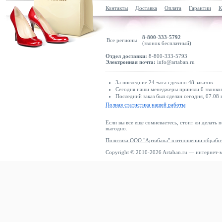
Контакты
Доставка
Оплата
Гарантии
К
8-800-333-5792
Все регионы
(звонок бесплатный)
Отдел доставки:
8-800-333-5793
Электронная почта:
info@artaban.ru
За последние 24 часа сделано 48 заказов.
Сегодня наши менеджеры приняли 0 звонков
Последний заказ был сделан сегодня, 07.08 в
Полная статистика нашей работы
Если вы все еще сомневаетесь, стоит ли делать 
выгодно.
Политика ООО "Артабана" в отношении обрабо
Copyright © 2010-2026 Artaban.ru — интернет-