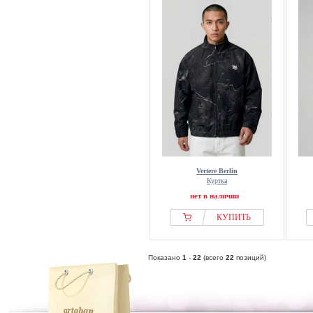
Vertere Berlin
Куртка
нет в наличии
КУПИТЬ
Показано
1
-
22
(всего
22
позиций)