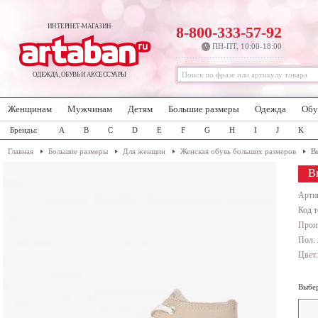
ИНТЕРНЕТ-МАГАЗИН
8-800-333-57-92
ПН-ПТ, 10:00-18:00
ОДЕЖДА, ОБУВЬ И АКСЕССУАРЫ
Женщинам
Мужчинам
Детям
Большие размеры
Одежда
Обу
Бренды:
A
B
C
D
E
F
G
H
I
J
K
Главная
Большие размеры
Для женщин
Женская обувь больших размеров
В
В
Арти
Код т
Прои
Пол:
Цвет
Выбер