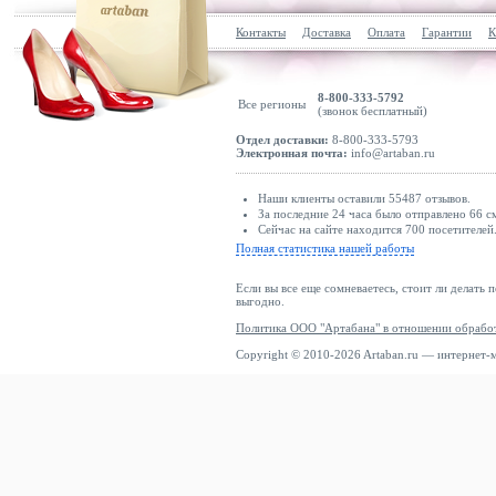
Контакты
Доставка
Оплата
Гарантии
К
8-800-333-5792
Все регионы
(звонок бесплатный)
Отдел доставки:
8-800-333-5793
Электронная почта:
info@artaban.ru
Наши клиенты оставили 55487 отзывов.
За последние 24 часа было отправлено 66 с
Сейчас на сайте находится 700 посетителей
Полная статистика нашей работы
Если вы все еще сомневаетесь, стоит ли делать 
выгодно.
Политика ООО "Артабана" в отношении обрабо
Copyright © 2010-2026 Artaban.ru — интернет-