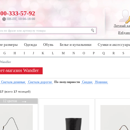
800-333-57-92
ПН-ПТ, 10:00-18:00
Личный к
Избран
ие размеры
Одежда
Обувь
Белье и купальники
Сумки и аксессуар
G
H
I
J
K
L
M
N
O
P
Q
R
S
Wandler
ет-магазин Wandler
:
Сначала дешевые
Сначала дорогие
По популярности
Скидки
Новинки
17
(всего
17
позиций)
←
→
12 цветов