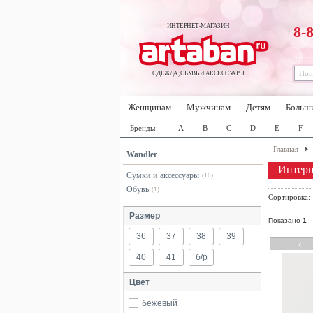
ИНТЕРНЕТ-МАГАЗИН
8-
ОДЕЖДА, ОБУВЬ И АКСЕССУАРЫ
Женщинам
Мужчинам
Детям
Больш
Бренды:
A
B
C
D
E
F
Главная
Wandler
Интерн
Сумки и аксессуары
(16)
Обувь
(1)
Сортировка
Размер
Показано
1
-
36
37
38
39
40
41
б/р
Цвет
бежевый