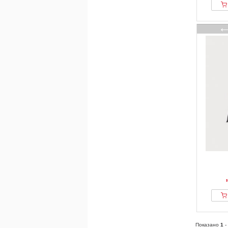
Показано
1
-