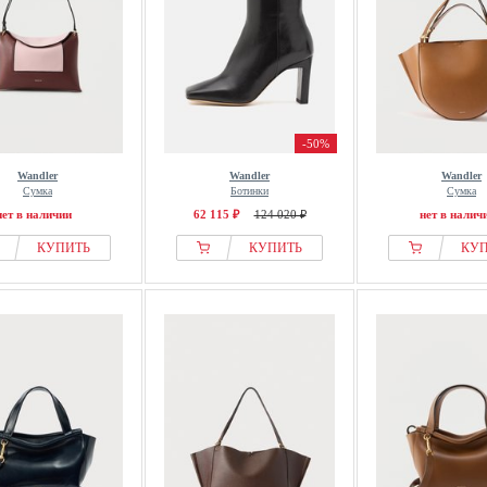
-50%
Wandler
Wandler
Wandler
Сумка
Ботинки
Сумка
нет в наличии
62 115 ₽
124 020 ₽
нет в налич
КУПИТЬ
КУПИТЬ
КУ