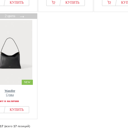
КУПИТЬ
КУПИТЬ
КУ
←
→
2 цвета
NEW
Wandler
Сумка
нет в наличии
КУПИТЬ
17
(всего
17
позиций)