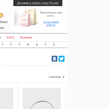
Доставим в любую точку России!
Ваша корзина пока
пуста...
абинет
Схема нашей
работы
ное
ы
SALE
Новинки
T
U
V
W
X
Y
Z
Страницы:
1