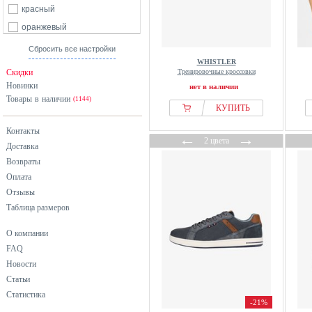
красный
оранжевый
розовый
Сбросить все настройки
WHISTLER
серый
Скидки
Тренировочные кроссовки
синий
Новинки
нет в наличии
Товары в наличии
фиолетовый
(1144)
КУПИТЬ
хаки
Контакты
←
→
черный
2 цвета
Доставка
Возвраты
Оплата
Отзывы
Таблица размеров
О компании
FAQ
Новости
Статьи
Статистика
-21%