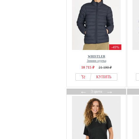
-49%
WHISTLER
Зимняя куртка
10 715 ₽
21 190 ₽
КУПИТЬ
←
→
3 цвета