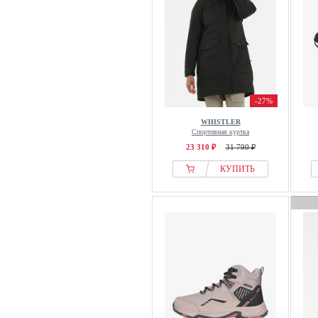
-27%
WHISTLER
Спортивная куртка
23 310 ₽
31 790 ₽
КУПИТЬ