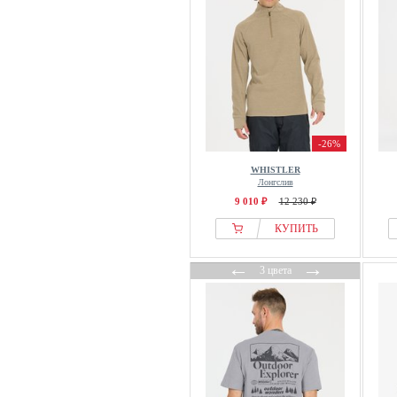
-26%
WHISTLER
Лонгслив
9 010 ₽
12 230 ₽
КУПИТЬ
←
→
3 цвета