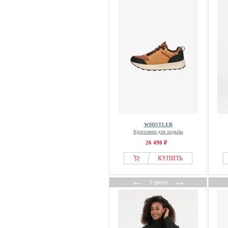
WHISTLER
Кроссовки для ходьбы
26 490 ₽
КУПИТЬ
←
→
3 цвета