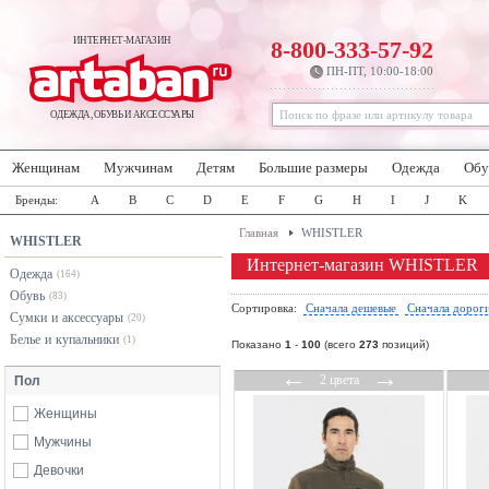
ИНТЕРНЕТ-МАГАЗИН
8-800-333-57-92
ПН-ПТ, 10:00-18:00
ОДЕЖДА, ОБУВЬ И АКСЕССУАРЫ
Женщинам
Мужчинам
Детям
Большие размеры
Одежда
Обу
Бренды:
A
B
C
D
E
F
G
H
I
J
K
Главная
WHISTLER
WHISTLER
Интернет-магазин WHISTLER
Одежда
(164)
Обувь
(83)
Сортировка:
Сначала дешевые
Сначала дорог
Сумки и аксессуары
(20)
Белье и купальники
(1)
Показано
1
-
100
(всего
273
позиций)
←
→
2 цвета
Пол
Женщины
Мужчины
Девочки