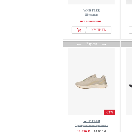
WHISTLER
Шлепанцы
нет в наличии
КУПИТЬ
←
→
2 цвета
-21%
WHISTLER
Тренировочные кроссовки
11 650 ₽
14 820 ₽