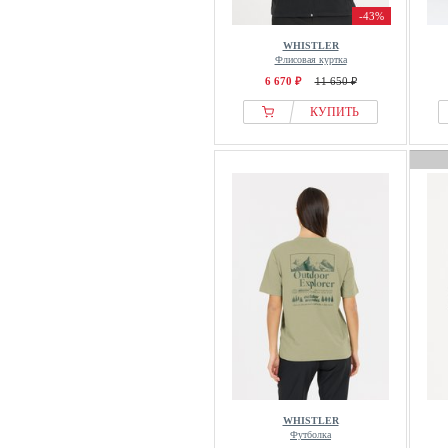
-43%
WHISTLER
Флисовая куртка
6 670 ₽
11 650 ₽
КУПИТЬ
WHISTLER
Футболка