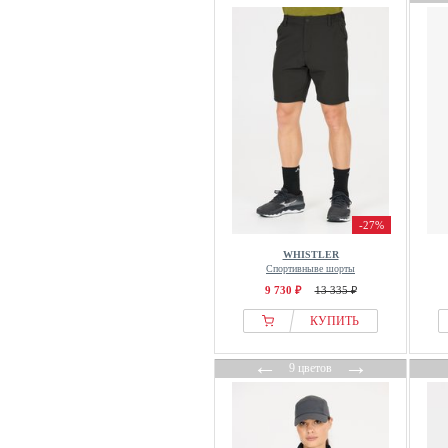
-27%
WHISTLER
Спортивныве шорты
9 730 ₽
13 335 ₽
КУПИТЬ
←
→
9 цветов