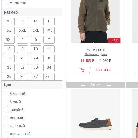
Мальчики
Размер
XS
S
M
L
XL
XXL
3XL
4XL
5XL
5
6
7
-45%
8
9
10
11
WHISTLER
Флисовая куртка
12
28
29
30
10 485 ₽
19 060 ₽
31
32
33
34
КУПИТЬ
35
36
37
37.5
←
→
Цвет
3 цвета
38
39
40
41
бежевый
42
43
44
45
белый
46
47
48
50
голубой
52
54
56
116
желтый
128
140
152
164
зеленый
176
б/р
коричневый