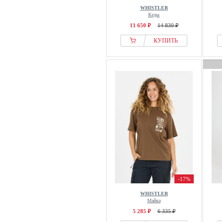
WHISTLER
Кеды
11 650 ₽
14 830 ₽
КУПИТЬ
-17%
WHISTLER
Майка
5 285 ₽
6 335 ₽