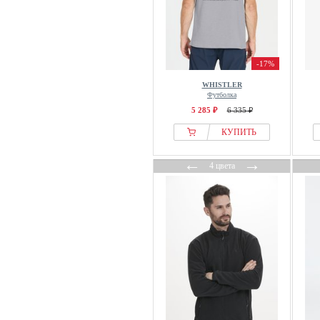
-17%
WHISTLER
Футболка
5 285 ₽
6 335 ₽
КУПИТЬ
←
→
4 цвета