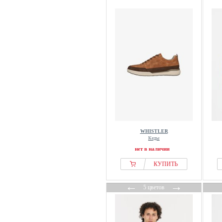
WHISTLER
Кеды
нет в наличии
КУПИТЬ
←
→
5 цветов