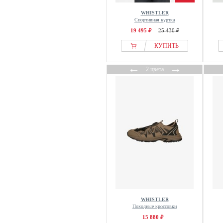
WHISTLER
Спортивная куртка
19 495 ₽
25 430 ₽
КУПИТЬ
←
→
2 цвета
WHISTLER
Походные кроссовки
15 880 ₽