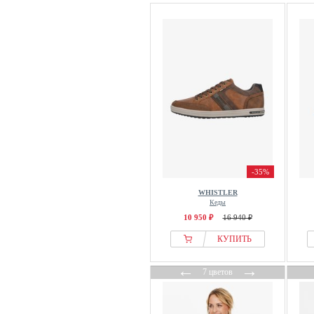
-35%
WHISTLER
Кеды
10 950 ₽
16 940 ₽
КУПИТЬ
←
→
7 цветов