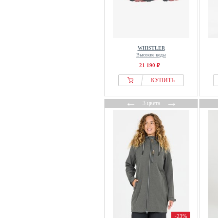
WHISTLER
Высокие кеды
21 190 ₽
КУПИТЬ
←
→
3 цвета
-23%