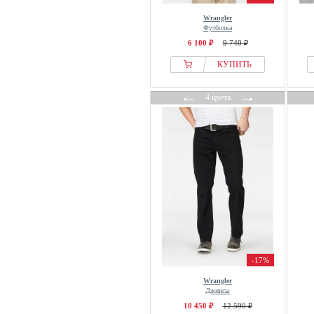
Wrangler
Футболка
6 100 ₽
9 740 ₽
КУПИТЬ
←
→
4 цвета
-17%
Wrangler
Джинсы
10 450 ₽
12 590 ₽