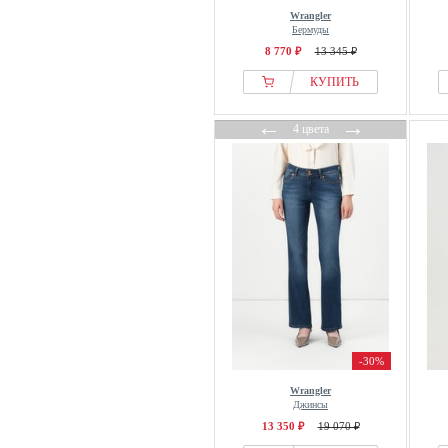
Wrangler
Бермуды
8 770 ₽
13 345 ₽
КУПИТЬ
←
→
4 цвета
-30%
Wrangler
Джинсы
13 350 ₽
19 070 ₽