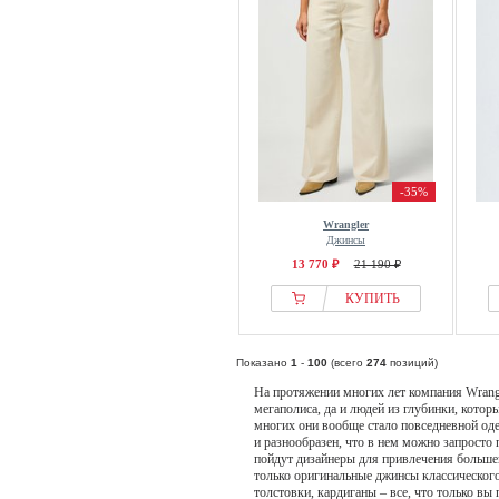
-35%
Wrangler
Джинсы
13 770 ₽
21 190 ₽
КУПИТЬ
Показано
1
-
100
(всего
274
позиций)
На протяжении многих лет компания Wrangl
мегаполиса, да и людей из глубинки, котор
многих они вообще стало повседневной оде
и разнообразен, что в нем можно запросто 
пойдут дизайнеры для привлечения большег
только оригинальные джинсы классического
толстовки, кардиганы – все, что только вы 