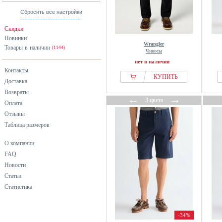
оранжевый
Сбросить все настройки
разноцветный
Скидки
розовый
Новинки
Wrangler
Товары в наличии
серебристый
(1144)
Чиносы
серый
нет в наличии
Контакты
синий
КУПИТЬ
Доставка
фиолетовый
Возвраты
←
→
хаки
3 цвета
Оплата
черный
Отзывы
Таблица размеров
О компании
FAQ
Новости
Статьи
Статистика
-34%