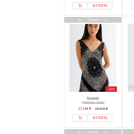
КУПИТЬ
←
→
2 цвета
-26%
Wrangler
Джинсовое платье
13 240 ₽
18 010 ₽
КУПИТЬ
←
→
3 цвета