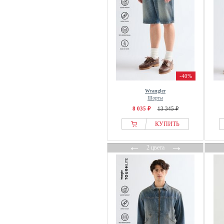
-40%
Wrangler
Шорты
8 035 ₽
13 345 ₽
КУПИТЬ
←
→
2 цвета