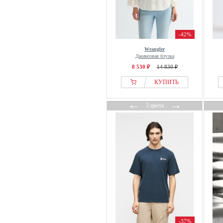
-42%
Wrangler
Джинсовая блузка
8 530 ₽
14 830 ₽
КУПИТЬ
←
→
3 цвета
-37%