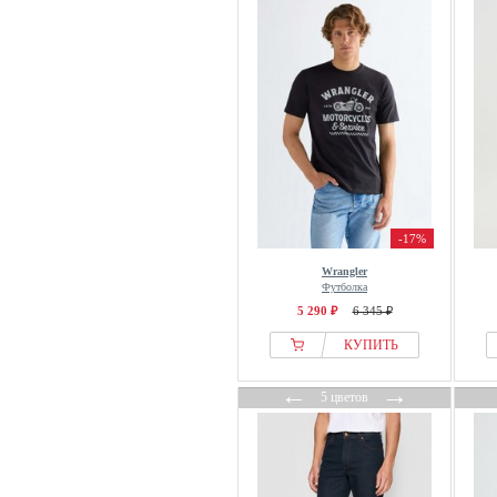
-17%
Wrangler
Футболка
5 290 ₽
6 345 ₽
КУПИТЬ
←
→
5 цветов