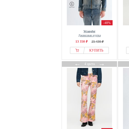
-48%
Wrangler
Джинсовая куртка
13 350 ₽
25 430 ₽
КУПИТЬ
←
→
4 цвета