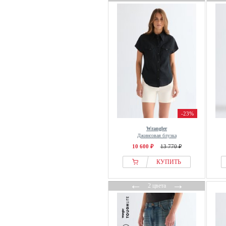
-23%
Wrangler
Джинсовая блузка
10 600 ₽
13 770 ₽
КУПИТЬ
←
→
2 цвета