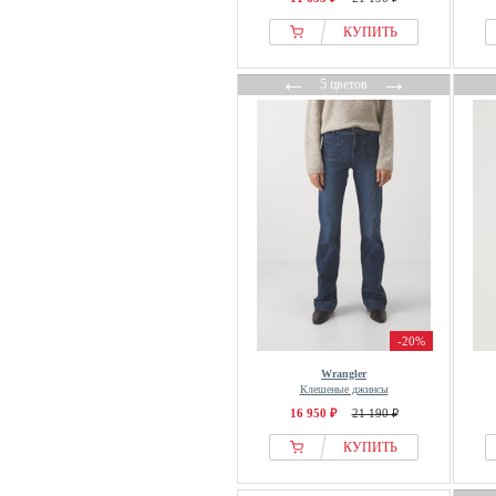
КУПИТЬ
←
→
5 цветов
-20%
Wrangler
Клешеные джинсы
16 950 ₽
21 190 ₽
КУПИТЬ