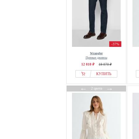
-37%
Wrangler
Прямые джинсы
12 010 ₽
19 070 ₽
КУПИТЬ
←
→
2 цвета