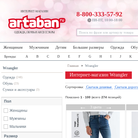
ИНТЕРНЕТ-МАГАЗИН
8-800-333-57-92
ПН-ПТ, 10:00-18:00
ОДЕЖДА, ОБУВЬ И АКСЕССУАРЫ
Женщинам
Мужчинам
Детям
Большие размеры
Одежда
Обу
Бренды:
A
B
C
D
E
F
G
H
I
J
K
Главная
Wrangler
Wrangler
Интернет-магазин Wrangler
Одежда
(248)
Обувь
(23)
Сортировка:
Сначала дешевые
Сначала дорог
Сумки и аксессуары
(3)
Показано
1
-
100
(всего
274
позиций)
Пол
←
→
3 цвета
Женщины
Мужчины
Мальчики
Размер