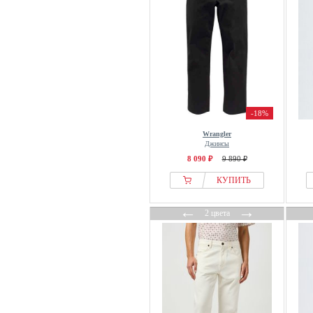
-18%
Wrangler
Джинсы
8 090 ₽
9 890 ₽
КУПИТЬ
←
→
2 цвета