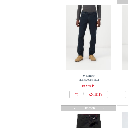
Wrangler
Прямые джинсы
16 950 ₽
КУПИТЬ
←
→
9 цветов