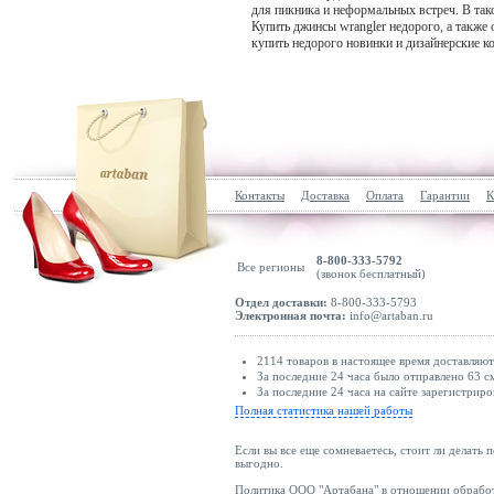
для пикника и неформальных встреч. В тако
Купить джинсы wrangler недорого, а также 
купить недорого новинки и дизайнерские 
Контакты
Доставка
Оплата
Гарантии
К
8-800-333-5792
Все регионы
(звонок бесплатный)
Отдел доставки:
8-800-333-5793
Электронная почта:
info@artaban.ru
2114 товаров в настоящее время доставляю
За последние 24 часа было отправлено 63 с
За последние 24 часа на сайте зарегистриро
Полная статистика нашей работы
Если вы все еще сомневаетесь, стоит ли делать 
выгодно.
Политика ООО "Артабана" в отношении обрабо