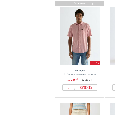
←
→
5 цветов
-16%
Wrangler
Рубашка с коротким рукавом
10 250 ₽
12 230 ₽
КУПИТЬ