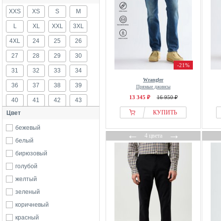
XXS
XS
S
M
L
XL
XXL
3XL
4XL
24
25
26
27
28
29
30
-21%
31
32
33
34
Wrangler
36
37
38
39
Прямые джинсы
13 345 ₽
16 950 ₽
40
41
42
43
КУПИТЬ
Цвет
44
45
46
48
бежевый
50
52
54
122
←
→
4 цвета
белый
128
134
140
146
бирюзовый
152
158
164
170
голубой
176
б/р
желтый
зеленый
коричневый
красный