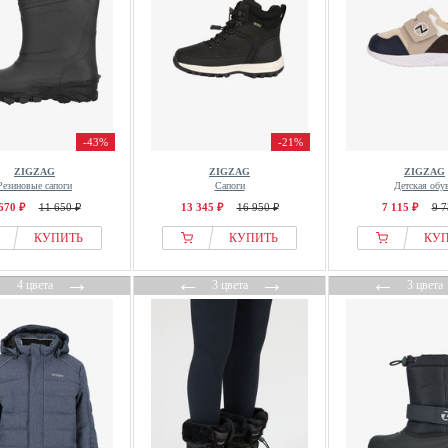
-43%
-21%
ZIGZAG
ZIGZAG
ZIGZAG
Резиновые сапоги
Сапоги
Детская обу
670 ₽
11 650 ₽
13 345 ₽
16 950 ₽
7 115 ₽
9 7
КУПИТЬ
КУПИТЬ
КУ
←
→
←
→
←
4 цвета
3 цвета
3 цвета