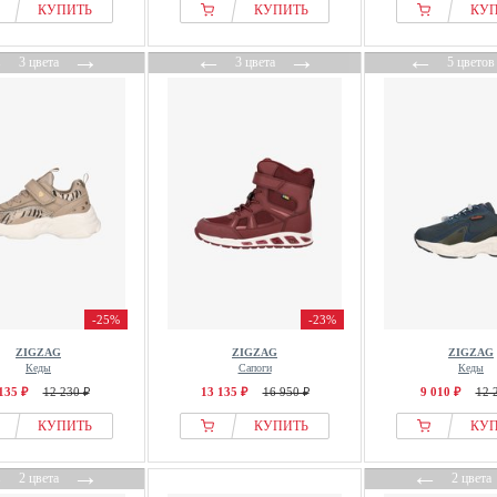
КУПИТЬ
КУПИТЬ
КУ
←
→
←
→
←
3 цвета
3 цвета
5 цветов
-25%
-23%
ZIGZAG
ZIGZAG
ZIGZAG
Кеды
Сапоги
Кеды
135 ₽
12 230 ₽
13 135 ₽
16 950 ₽
9 010 ₽
12 
КУПИТЬ
КУПИТЬ
КУ
←
→
←
2 цвета
2 цвета