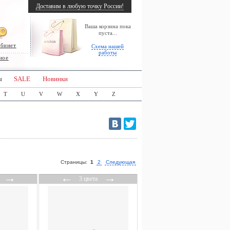
Доставим в любую точку России!
Ваша корзина пока
пуста...
абинет
Схема нашей
работы
ное
ы
SALE
Новинки
T
U
V
W
X
Y
Z
Страницы:
1
2
Следующая
→
←
→
3 цвета