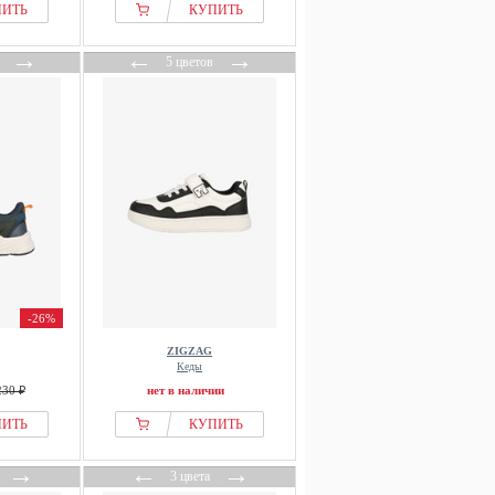
ПИТЬ
КУПИТЬ
→
←
→
5 цветов
-26%
ZIGZAG
Кеды
230 ₽
нет в наличии
ПИТЬ
КУПИТЬ
→
←
→
3 цвета