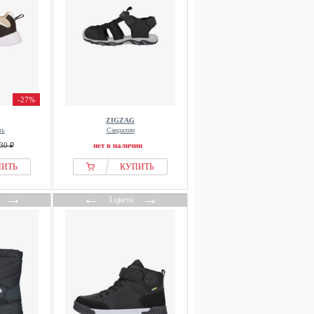
-27%
ZIGZAG
вь
Сандалии
30 ₽
нет в наличии
ПИТЬ
КУПИТЬ
→
←
→
3 цвета