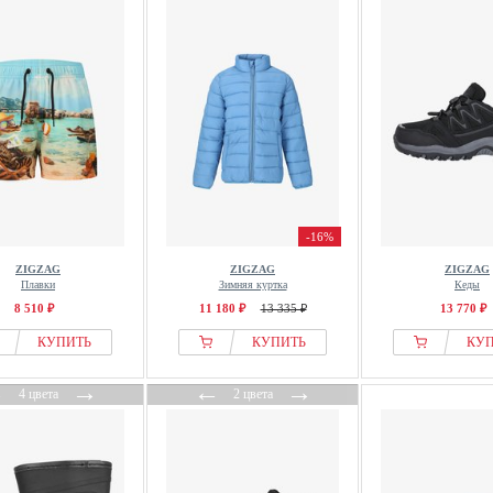
-16%
ZIGZAG
ZIGZAG
ZIGZAG
Плавки
Зимняя куртка
Кеды
8 510 ₽
11 180 ₽
13 335 ₽
13 770 ₽
КУПИТЬ
КУПИТЬ
КУ
←
→
←
→
4 цвета
2 цвета