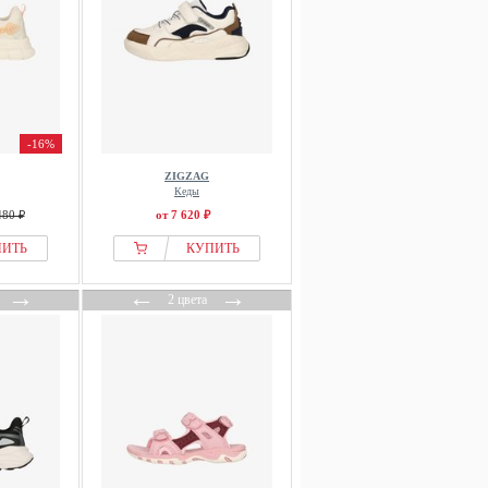
-16%
ZIGZAG
Кеды
480 ₽
от 7 620 ₽
ПИТЬ
КУПИТЬ
→
←
→
2 цвета