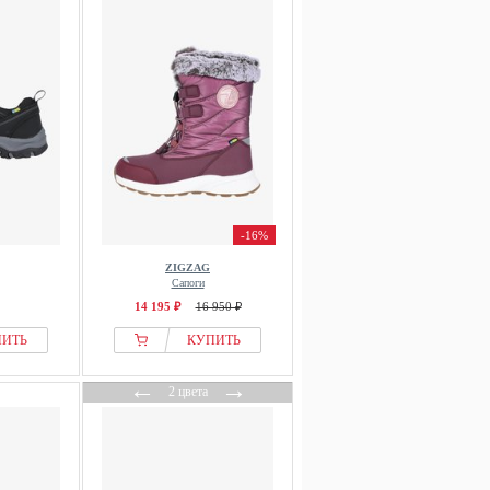
-16%
ZIGZAG
Сапоги
14 195 ₽
16 950 ₽
ПИТЬ
КУПИТЬ
←
→
2 цвета