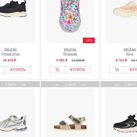
-18%
ZIGZAG
ZIGZAG
ZIGZAG
Детская обувь
Купальник
Кеды
10 470 ₽
9 495 ₽
11 650 ₽
8 765 ₽
10 
КУПИТЬ
КУПИТЬ
КУ
←
→
←
→
←
2 цвета
3 цвета
3 цвета