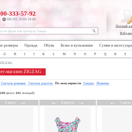
800-333-57-92
ПН-ПТ, 10:00-18:00
Личный к
Избран
ие размеры
Одежда
Обувь
Белье и купальники
Сумки и аксессуар
G
H
I
J
K
L
M
N
O
P
Q
R
S
ZIGZAG
ет-магазин ZIGZAG
:
Сначала дешевые
Сначала дорогие
По популярности
Скидки
Новинки
100
(всего
101
позиций)
←
→
←
→
←
2 цвета
6 цветов
2 цвета