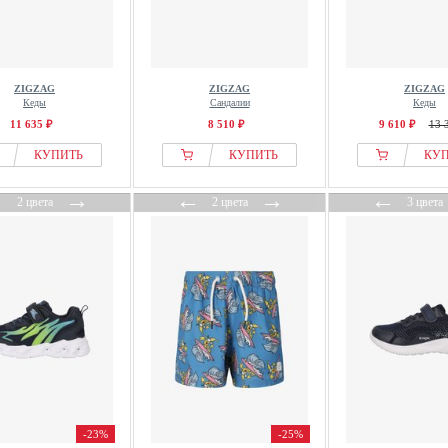
ZIGZAG
ZIGZAG
ZIGZAG
Кеды
Сандалии
Кеды
11 635 ₽
8 510 ₽
9 610 ₽
13 
КУПИТЬ
КУПИТЬ
КУ
←
→
←
→
←
2 цвета
2 цвета
3 цвета
-23%
-25%