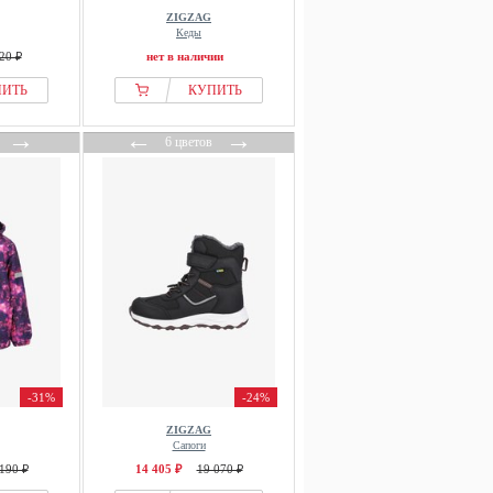
ZIGZAG
Кеды
20 ₽
нет в наличии
ПИТЬ
КУПИТЬ
→
←
→
6 цветов
-31%
-24%
ZIGZAG
Сапоги
190 ₽
14 405 ₽
19 070 ₽