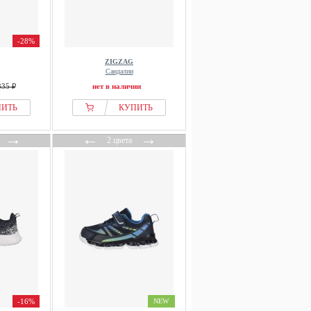
-28%
ZIGZAG
Сандалии
335 ₽
нет в наличии
ПИТЬ
КУПИТЬ
→
←
→
2 цвета
-16%
NEW