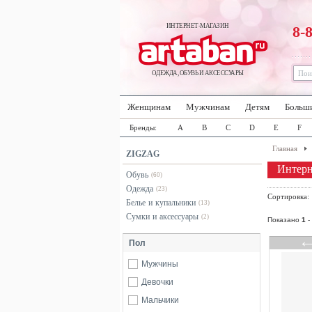
ИНТЕРНЕТ-МАГАЗИН
8-
ОДЕЖДА, ОБУВЬ И АКСЕССУАРЫ
Женщинам
Мужчинам
Детям
Больш
Бренды:
A
B
C
D
E
F
Главная
ZIGZAG
Интерн
Обувь
(60)
Одежда
(23)
Сортировка
Белье и купальники
(13)
Сумки и аксессуары
(2)
Показано
1
-
Пол
Мужчины
Девочки
Мальчики