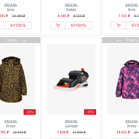
ZIGZAG
ZIGZAG
ZIGZAG
Кеды
Плавки
Кеды
035 ₽
10 480 ₽
6 345 ₽
8 510 ₽
7 115 ₽
8 5
КУПИТЬ
КУПИТЬ
КУ
←
→
←
3 цвета
4 цвета
-35%
-35%
ZIGZAG
ZIGZAG
ZIGZAG
Куртка
Сандалии
Куртка
 785 ₽
18 010 ₽
7 620 ₽
11 650 ₽
14 615 ₽
21 