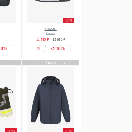
-26%
ZIGZAG
Сапоги
11 785 ₽
15 890 ₽
ПИТЬ
КУПИТЬ
→
←
→
4 цвета
-17%
-16%