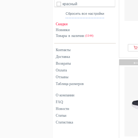
красный
оранжевый
Сбросить все настройки
разноцветный
Скидки
розовый
Новинки
Товары в наличии
серебристый
(1144)
серый
Контакты
синий
Доставка
фиолетовый
Возвраты
хаки
Оплата
черный
Отзывы
Таблица размеров
О компании
FAQ
Новости
Статьи
Статистика