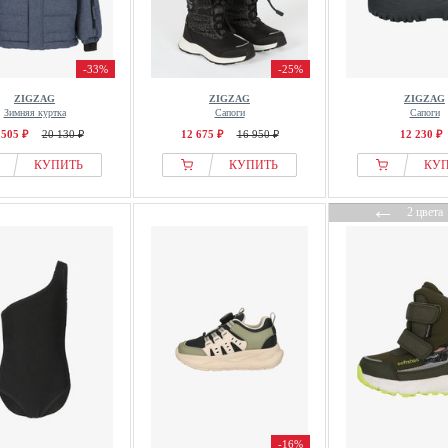
-33%
-25%
ZIGZAG
ZIGZAG
ZIGZAG
Зимняя куртка
Сапоги
Сапоги
 505 ₽
20 130 ₽
12 675 ₽
16 950 ₽
12 230 ₽
КУПИТЬ
КУПИТЬ
КУ
←
2 цвета
-16%