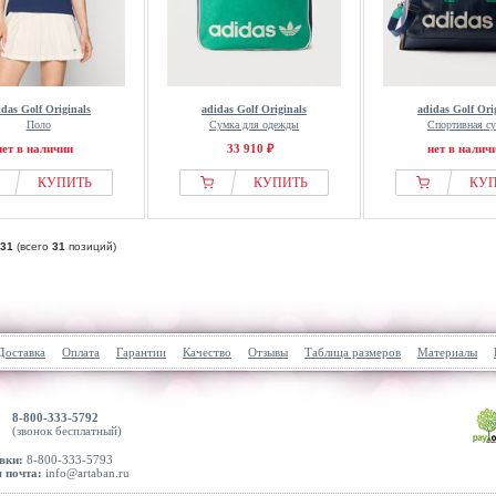
idas Golf Originals
adidas Golf Originals
adidas Golf Ori
Поло
Сумка для одежды
Спортивная с
нет в наличии
33 910 ₽
нет в налич
КУПИТЬ
КУПИТЬ
КУ
31
(всего
31
позиций)
Доставка
Оплата
Гарантии
Качество
Отзывы
Таблица размеров
Материалы
8-800-333-5792
(звонок бесплатный)
вки:
8-800-333-5793
 почта:
info@artaban.ru