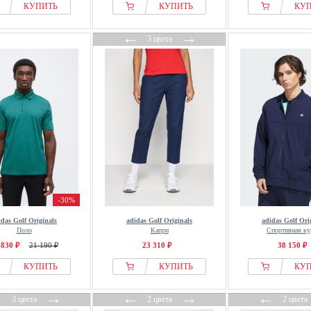
КУПИТЬ
КУПИТЬ
КУ
←
→
3 цвета
-30%
idas Golf Originals
adidas Golf Originals
adidas Golf Ori
Поло
Капри
Спортивная ку
 830 ₽
21 190 ₽
23 310 ₽
38 150 ₽
КУПИТЬ
КУПИТЬ
КУ
←
→
←
→
←
3 цвета
2 цвета
2 цвета