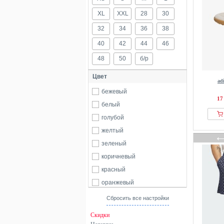
XL
XXL
28
30
32
34
36
38
40
42
44
46
48
50
б/р
Цвет
ad
бежевый
17
белый
голубой
желтый
зеленый
коричневый
красный
оранжевый
розовый
Сбросить все настройки
синий
Скидки
черный