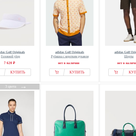
idas Golf Originals
adidas Golf Originals
adidas Golf Ori
Головной убор
Рубашка с коротким рукавом
Шорты
7 620 ₽
нет в наличии
нет в налич
КУПИТЬ
КУПИТЬ
КУ
←
→
3 цвета