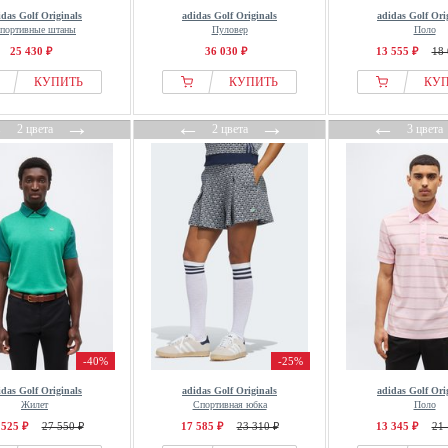
idas Golf Originals
adidas Golf Originals
adidas Golf Ori
портивные штаны
Пуловер
Поло
25 430 ₽
36 030 ₽
13 555 ₽
18 
КУПИТЬ
КУПИТЬ
КУ
←
→
←
→
←
2 цвета
2 цвета
3 цвета
-40%
-25%
idas Golf Originals
adidas Golf Originals
adidas Golf Ori
Жилет
Спортивная юбка
Поло
 525 ₽
27 550 ₽
17 585 ₽
23 310 ₽
13 345 ₽
21 