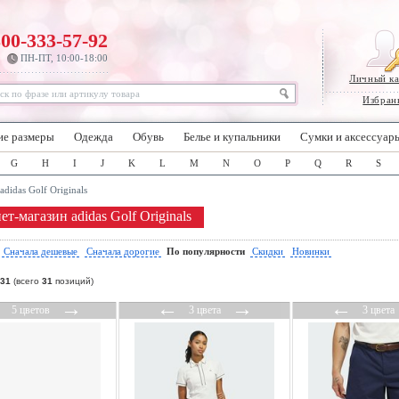
800-333-57-92
ПН-ПТ, 10:00-18:00
Личный к
Избран
ие размеры
Одежда
Обувь
Белье и купальники
Сумки и аксессуар
G
H
I
J
K
L
M
N
O
P
Q
R
S
adidas Golf Originals
т-магазин adidas Golf Originals
:
Сначала дешевые
Сначала дорогие
По популярности
Скидки
Новинки
31
(всего
31
позиций)
←
→
←
→
←
5 цветов
3 цвета
3 цвета