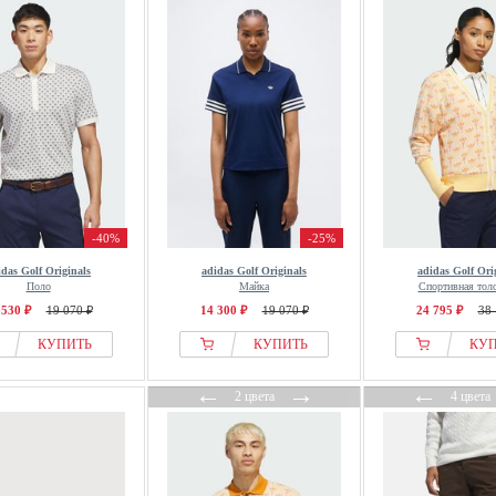
-40%
-25%
idas Golf Originals
adidas Golf Originals
adidas Golf Ori
Поло
Майка
Спортивная толс
 530 ₽
19 070 ₽
14 300 ₽
19 070 ₽
24 795 ₽
38 
КУПИТЬ
КУПИТЬ
КУ
←
→
←
2 цвета
4 цвета