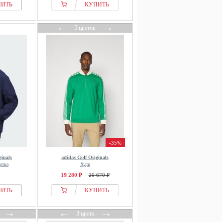
ПИТЬ
КУПИТЬ
←
→
5 цветов
-35%
ginals
adidas Golf Originals
ртка
Худи
19 280 ₽
29 670 ₽
ПИТЬ
КУПИТЬ
→
←
→
3 цвета