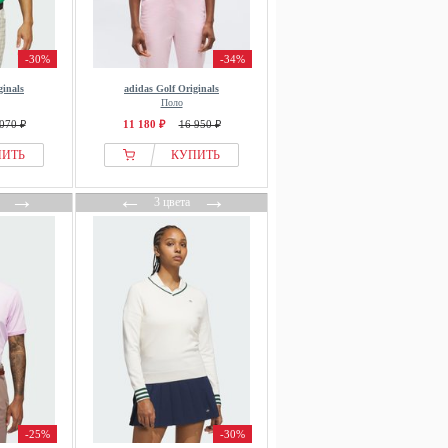
-30%
-34%
ginals
adidas Golf Originals
Поло
070 ₽
11 180 ₽
16 950 ₽
ПИТЬ
КУПИТЬ
→
←
→
3 цвета
-25%
-30%