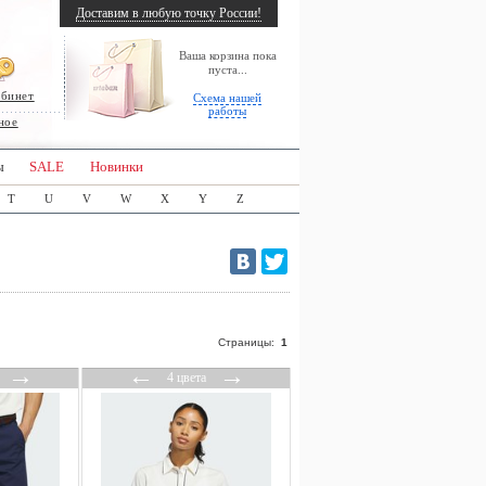
Доставим в любую точку России!
Ваша корзина пока
пуста...
абинет
Схема нашей
работы
ное
ы
SALE
Новинки
T
U
V
W
X
Y
Z
Страницы:
1
→
←
→
4 цвета