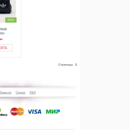
NEW
ginals
умка
ии
ПИТЬ
Страницы:
1
Новости
Статьи
FAQ