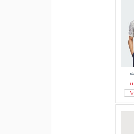
ad
11