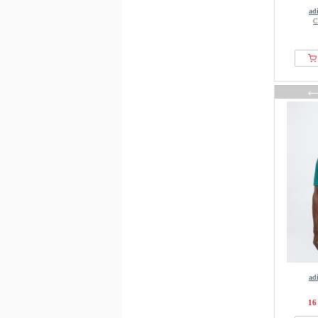
ad
С
ad
16