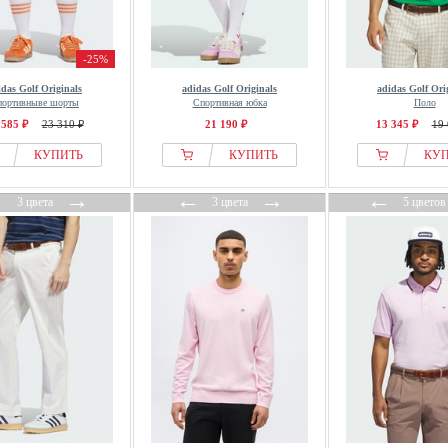
-25%
idas Golf Originals
adidas Golf Originals
adidas Golf Ori
портивныве шорты
Спортивная юбка
Поло
 585 ₽
23 310 ₽
21 190 ₽
13 345 ₽
19 
КУПИТЬ
КУПИТЬ
КУ
←
→
←
→
←
3 цвета
3 цвета
5 цветов