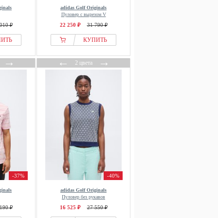
ginals
adidas Golf Originals
Пуловер с вырезом V
010 ₽
22 250 ₽
31 790 ₽
ПИТЬ
КУПИТЬ
→
←
→
2 цвета
-37%
-40%
ginals
adidas Golf Originals
Пуловер без рукавов
190 ₽
16 525 ₽
27 550 ₽