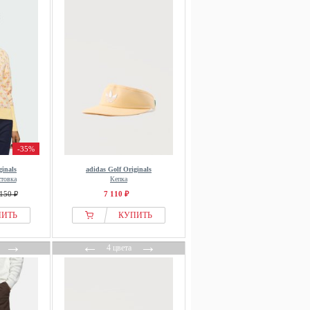
-35%
ginals
adidas Golf Originals
товка
Кепка
150 ₽
7 110 ₽
ПИТЬ
КУПИТЬ
→
←
→
4 цвета