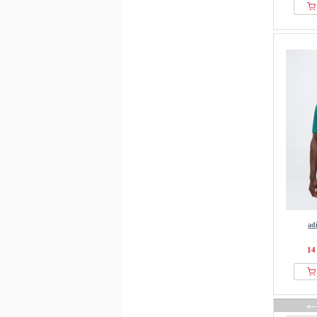
ad
14