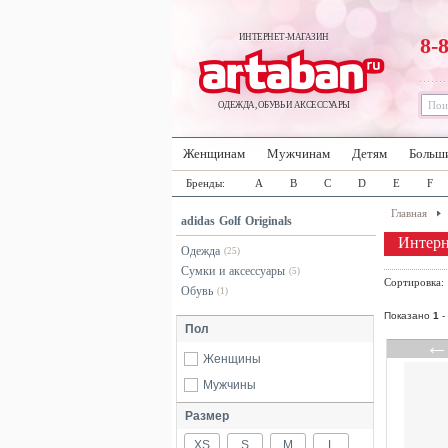
ИНТЕРНЕТ-МАГАЗИН
8-
ОДЕЖДА, ОБУВЬ И АКСЕССУАРЫ
Женщинам
Мужчинам
Детям
Больш
Бренды:
A
B
C
D
E
F
Главная
adidas Golf Originals
Интерне
Одежда
(25)
Сумки и аксессуары
(5)
Сортировка
Обувь
(1)
Показано
1
-
Пол
Женщины
Мужчины
Размер
XS
S
M
L