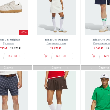
-40%
idas Golf Originals
adidas Golf Originals
adidas Golf Ori
Кроссовки
Спортивное платье
Спортивныве 
 795 ₽
29 670 ₽
29 670 ₽
14 300 ₽
19 
КУПИТЬ
КУПИТЬ
КУ
←
→
←
→
←
2 цвета
2 цвета
5 цветов