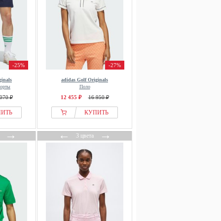
-25%
-27%
ginals
adidas Golf Originals
шорты
Поло
070 ₽
12 455 ₽
16 950 ₽
ПИТЬ
КУПИТЬ
→
←
→
3 цвета