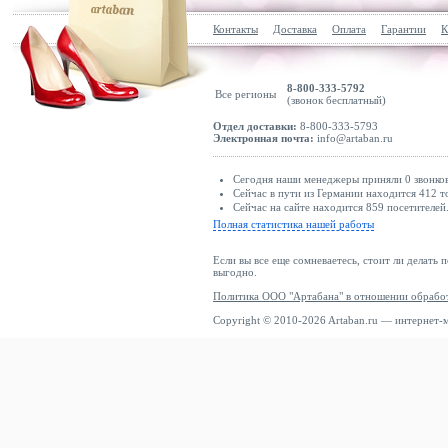
Контакты
Доставка
Оплата
Гарантии
К
8-800-333-5792
Все регионы
(звонок бесплатный)
Отдел доставки:
8-800-333-5793
Электронная почта:
info@artaban.ru
Сегодня наши менеджеры приняли 0 звонков
Сейчас в пути из Германии находится 412 т
Сейчас на сайте находится 859 посетителей
Полная статистика нашей работы
Если вы все еще сомневаетесь, стоит ли делать 
выгодно.
Политика ООО "Артабана" в отношении обрабо
Copyright © 2010-2026 Artaban.ru — интернет-