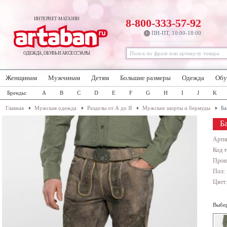
ИНТЕРНЕТ-МАГАЗИН
8-800-333-57-92
ПН-ПТ, 10:00-18:00
ОДЕЖДА, ОБУВЬ И АКСЕССУАРЫ
Женщинам
Мужчинам
Детям
Большие размеры
Одежда
Обу
Бренды:
A
B
C
D
E
F
G
H
I
J
K
Главная
Мужская одежда
Разделы от А до Я
Мужские шорты и бермуды
Ба
Б
Арти
Код т
Прои
Пол:
Цвет
Выбер