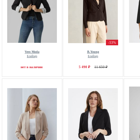
-53%
Vero Moda
B.Young
Блейзер
Блейзер
нет в наличии
5 490 ₽
11 650 ₽