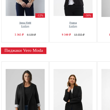
-12%
-30%
Anna Field
Fransa
Блейзер
Блейзер
5 365 ₽
6 130 ₽
9 340 ₽
13 355 ₽
Пиджаки Vero Moda