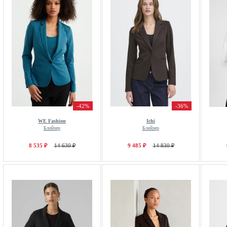
-42%
-36%
WE Fashion
Ichi
Блейзер
Блейзер
8 535 ₽
14 630 ₽
9 485 ₽
14 830 ₽