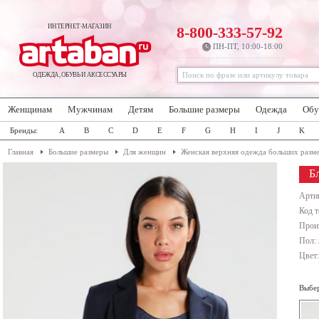
ИНТЕРНЕТ-МАГАЗИН
8-800-333-57-92
ПН-ПТ, 10:00-18:00
ОДЕЖДА, ОБУВЬ И АКСЕССУАРЫ
Женщинам
Мужчинам
Детям
Большие размеры
Одежда
Обу
Бренды:
A
B
C
D
E
F
G
H
I
J
K
Главная
Большие размеры
Для женщин
Женская верхняя одежда больших разм
Б
Арти
Код т
Прои
Пол:
Цвет
Выбер