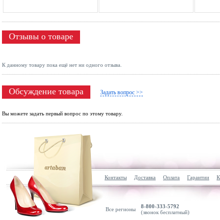
Отзывы о товаре
К данному товару пока ещё нет ни одного отзыва.
Обсуждение товара
Задать вопрос >>
Вы можете задать первый вопрос по этому товару.
Контакты
Доставка
Оплата
Гарантии
К
8-800-333-5792
Все регионы
(звонок бесплатный)