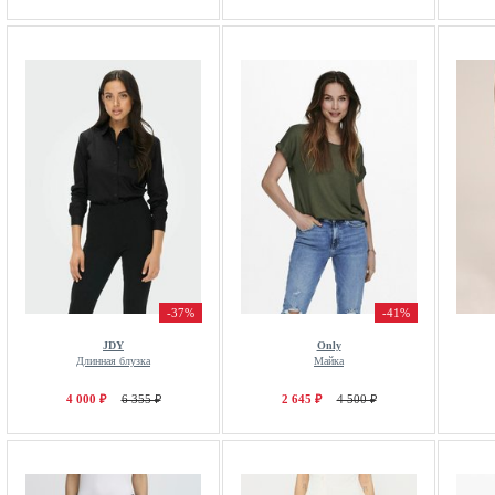
-37%
-41%
JDY
Only
Длинная блузка
Майка
4 000 ₽
6 355 ₽
2 645 ₽
4 500 ₽