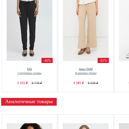
-46%
-61%
Ichi
Anna Field
Спортивные штаны
Клешеные брюки
5 255 ₽
9 740 ₽
3 285 ₽
8 530 ₽
Аналогичные товары