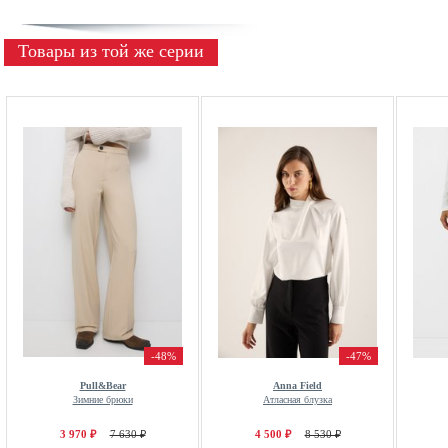
Товары из той же серии
-48%
-47%
Pull&Bear
Anna Field
Зимние брюки
Атласная блузка
3 970 ₽
7 630 ₽
4 500 ₽
8 530 ₽