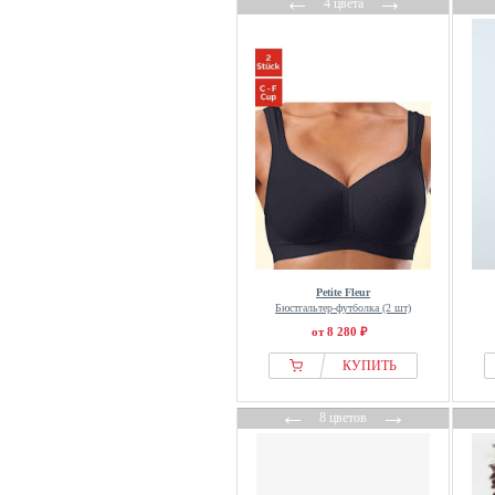
←
→
4 цвета
Petite Fleur
Бюстгальтер-футболка (2 шт)
от 8 280 ₽
КУПИТЬ
←
→
8 цветов