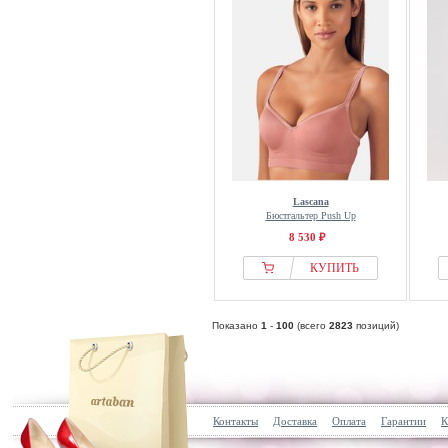
Lascana
Бюстгальтер Push Up
8 530 ₽
КУПИТЬ
Показано
1
-
100
(всего
2823
позиций)
Контакты
Доставка
Оплата
Гарантии
К