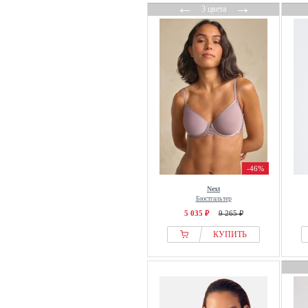
←
→
3 цвета
-46%
Next
Бюстгальтер
5 035 ₽
9 265 ₽
КУПИТЬ