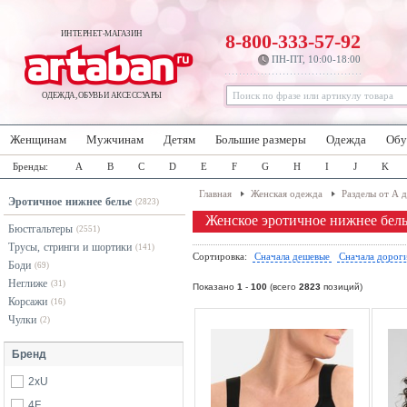
ИНТЕРНЕТ-МАГАЗИН
8-800-333-57-92
ПН-ПТ, 10:00-18:00
ОДЕЖДА, ОБУВЬ И АКСЕССУАРЫ
Женщинам
Мужчинам
Детям
Большие размеры
Одежда
Обу
Бренды:
A
B
C
D
E
F
G
H
I
J
K
Главная
Женская одежда
Разделы от А 
Эротичное нижнее белье
(2823)
Женское эротичное нижнее бел
Бюстгальтеры
(2551)
Трусы, стринги и шортики
(141)
Сортировка:
Сначала дешевые
Сначала дорог
Боди
(69)
Неглиже
(31)
Показано
1
-
100
(всего
2823
позиций)
Корсажи
(16)
Чулки
(2)
Бренд
2xU
4F