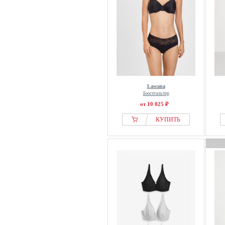
Nuance
Nur Die
Only
Organza Lingerie
Perilla
Petite Fleur
Lascana
Pieces
Бюстгальтер
PrimaDonna
от 10 025 ₽
Puma
КУПИТЬ
Rosa Faia
Rosme
S.oliver
saint sass
Samsøe Samsøe
Sans Complexe
SARDA
SASSA