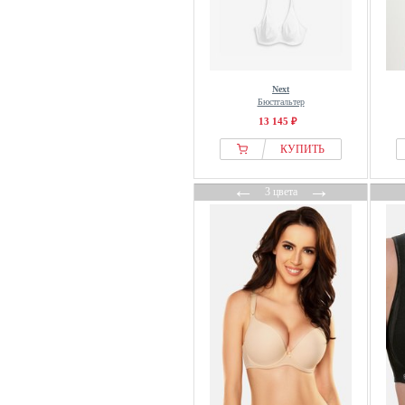
Schiesser
Self.
Seraphine
SIMONE PERELE
Next
Бюстгальтер
SKINY
13 145 ₽
Sloggi
КУПИТЬ
Smilodox
SNOCKS
←
→
3 цвета
Speidel
Stronger
SugarShape
Susa
Ted Baker
Tezenis
THE SET
Tommy Hilfiger
Triaction By Triumph