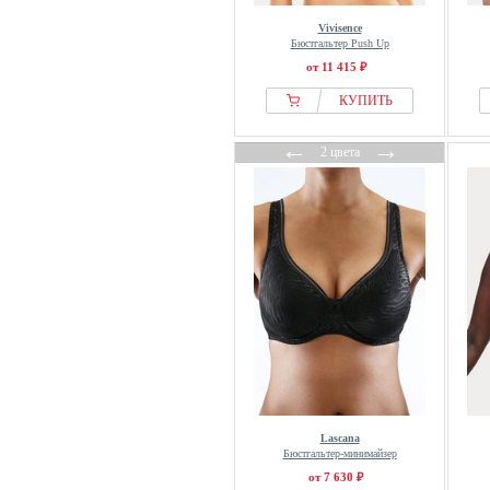
Triumph
Vivisence
TruYou
Бюстгальтер Push Up
Ulla Popken
от 11 415 ₽
Under Armour
КУПИТЬ
Understatement
←
→
Undress Code
2 цвета
United Colors of Benetton
Urban Classics
Venice Beach
Vero Moda
Versace
Vivance
Vivisence
Wolbar
Wolford
Yamamay
Lascana
Бюстгальтер-минимайзер
Yenita
от 7 630 ₽