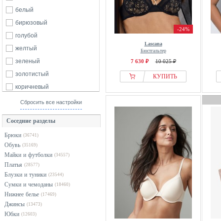
Calida
белый
б/р
Calvin Klein
бирюзовый
-24%
Casall
голубой
Lascana
Cellbes of Sweden
желтый
Бюстгальтер
Champion
зеленый
7 630 ₽
10 025 ₽
Chantelle
золотистый
КУПИТЬ
Cloud 5ive
коричневый
Damart
красный
Сбросить все настройки
Diesel
оранжевый
Соседние разделы
DIM
разноцветный
Брюки
(36741)
DKNY
розовый
Обувь
(35169)
Dorina
серебристый
Майки и футболки
(34557)
Elomi
серый
Платья
(28577)
Блузки и туники
Emporio Armani
(23544)
синий
Сумки и чемоданы
(18460)
Erlich Textil
фиолетовый
Нижнее белье
(17469)
ESOTIQ
хаки
Джинсы
(13473)
Юбки
ETAM
черный
(12603)