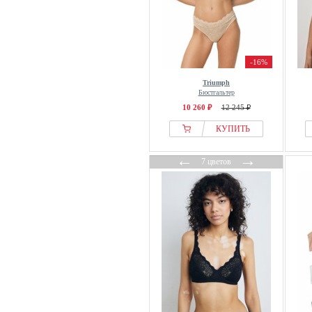
-16%
Triumph
Бюстгальтер
10 260 ₽
12 245 ₽
КУПИТЬ
←
→
7 цветов