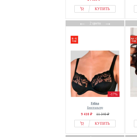
КУПИТЬ
←
→
2 цвета
-17%
Felina
Бюстгальтер
9 410 ₽
11 340 ₽
КУПИТЬ