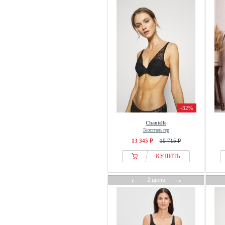
Maison Close
Mama.licious
Mango
Marc OPolo
MARIE JO
Marks & Spencer
marlies dekkers
Massimo Dutti
Medela
-32%
MEY
Chantelle
Miss Mary
Бюстгальтер
13 345 ₽
19 715 ₽
Moschino
КУПИТЬ
NA-KD
Naturana
←
→
2 цвета
Next
Nike
Nina Von C.
Noppies