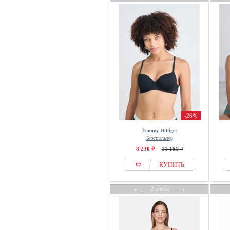
-26%
Tommy Hilfiger
Бюстгальтер
8 230 ₽
11 180 ₽
КУПИТЬ
←
→
2 цвета