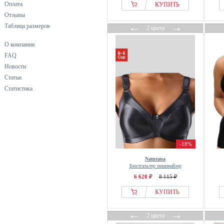
INTIMISSIMI
Оплата
КУПИТЬ
Отзывы
Jette
←
→
Таблица размеров
2 цвета
Jockey
JoJo Maman Bébé
О компании
Joop!
FAQ
Новости
JOOP! JEANS
Статьи
Karl Lagerfeld
Статистика
KIKI DE MONTPARNASSE
Lacoste
Lascana
Libella
-18%
Lindex
LingaDore
Naturana
Бюстгальтер минимайзер
LIPSY
6 620 ₽
8 115 ₽
Lovolotti
КУПИТЬ
lululemon
Magic Bodyfashion
←
→
2 цвета