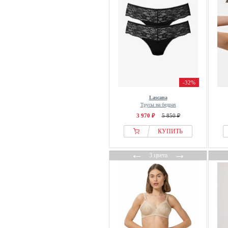
-32%
Lascana
Трусы на бедрах
3 970 ₽
5 850 ₽
КУПИТЬ
←
→
3 цвета