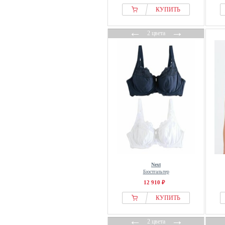
Zizzi
КУПИТЬ
←
→
2 цвета
Next
Бюстгальтер
12 910 ₽
КУПИТЬ
←
→
2 цвета