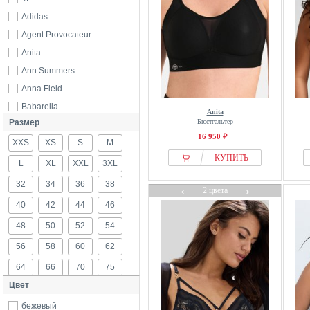
Adidas
Agent Provocateur
Anita
Ann Summers
Anna Field
Babarella
Anita
Размер
Бюстгальтер
Beedees
16 950 ₽
XXS
Bench
XS
S
M
КУПИТЬ
Bershka
L
XL
XXL
3XL
BeShaped
32
34
36
38
←
→
2 цвета
Bjorn Borg
40
42
44
46
Blue Moon
48
50
52
54
Born Living Yoga
56
58
60
62
BOSS
64
66
70
75
Buffalo
Цвет
C&City
80
85
90
95
Cache Coeur
бежевый
100
105
110
115