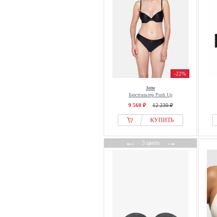
-22%
Jette
Бюстгальтер Push Up
9 560 ₽
12 230 ₽
КУПИТЬ
←
→
3 цвета