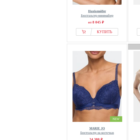
Hunkemöller
Бюстгальтер-минимайзер
от 8 045 ₽
КУПИТЬ
NEW
MARIE JO
Бюстгальтер на косточках
24 380 ₽