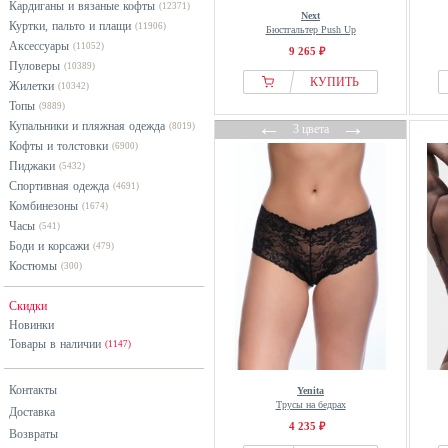
Кардиганы и вязаные кофты
(12371)
even&odd
Next
Куртки, пальто и плащи
(11906)
Бюстгальтер Push Up
Fabio Farini
Аксессуары
(11052)
9 265 ₽
Falke
Пуловеры
(10389)
КУПИТЬ
Жилетки
(10342)
Fantasie
Топы
(9889)
Felina
←
→
Купальники и пляжная одежда
(8019)
3 цвета
Frank Dandy
Кофты и толстовки
(6900)
Пиджаки
Freya
(5432)
Спортивная одежда
(4691)
From Germany With Love
Комбинезоны
(1674)
Gisela
Часы
(541)
Боди и корсажи
God Save Queens
(479)
Костюмы
(300)
Gorsenia
Guess
Скидки
H.I.S
Новинки
Товары в наличии
(1147)
Hanro
Harmony
Контакты
Yenita
Henderson
Трусы на бедрах
Доставка
4 235 ₽
Hunkemöller
Возвраты