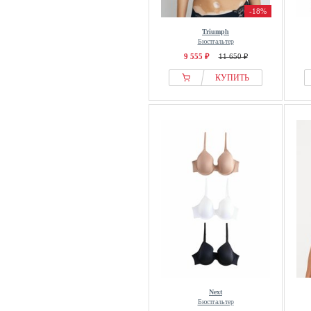
-18%
Triumph
Бюстгальтер
9 555 ₽
11 650 ₽
КУПИТЬ
Next
Бюстгальтер